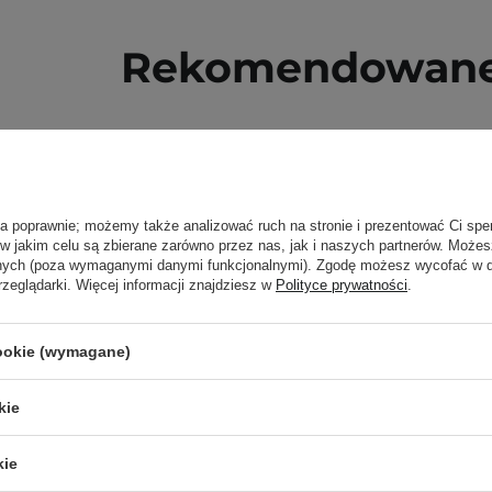
Rekomendowane 
ła poprawnie; możemy także analizować ruch na stronie i prezentować Ci spe
 w jakim celu są zbierane zarówno przez nas, jak i naszych partnerów. Może
anych (poza wymaganymi danymi funkcjonalnymi). Zgodę możesz wycofać w
rzeglądarki. Więcej informacji znajdziesz w
Polityce prywatności
.
cookie (wymagane)
kie
kie