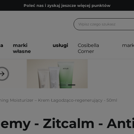
Poleć nas i zyskaj jeszcze więcej punktów
Zapisz się na newsletter pełen porad
Bezpłatne konsultacje kosmetologiczne
Z nami to możliwe! Realizacja zamówienia do 24h.
ja
marki
usługi
Cosibella
mark
Poleć nas i zyskaj jeszcze więcej punktów
własne
Corner
Zapisz się na newsletter pełen porad
ming Moisturizer – Krem Łagodząco-regenerujący - 50ml
emy - Zitcalm - Ant