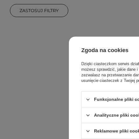
ZASTOSUJ FILTRY
Zgoda na cookies
Dzięki ciasteczkom serwis dzia
możesz sprawdzić, jakie dane i
zezwalasz na przetwarzanie d
usunięcie ciasteczek z Twojej p
Funkcjonalne pliki 
Analityczne pliki coo
Reklamowe pliki coo