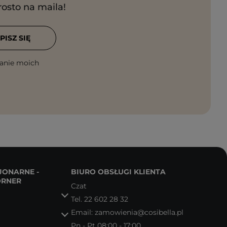
rosto na maila!
PISZ SIĘ
anie moich
JONARNE -
BIURO OBSŁUGI KLIENTA
ORNER
Czat
Tel.
22 602 28 32
Email:
zamowienia@cosibella.pl
Pn - Pt 08:00 - 17:00