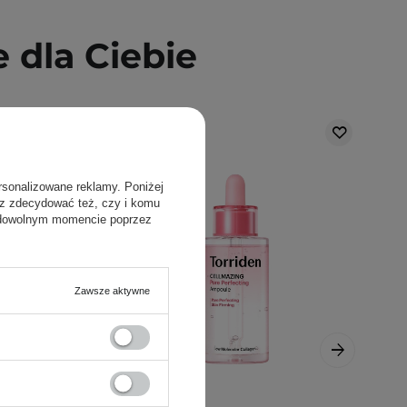
dla Ciebie
rsonalizowane reklamy. Poniżej
sz zdecydować też, czy i komu
 dowolnym momencie poprzez
Zawsze aktywne