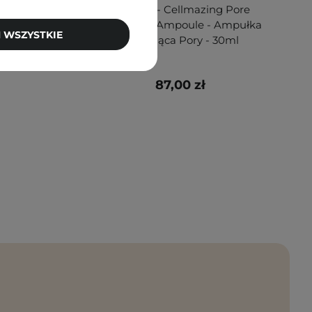
al 1 -
Torriden - Cellmazing Pore
 Serum
Perfecting Ampoule - Ampułka
 WSZYSTKIE
- 30ml
Zwężająca Pory - 30ml
87,00 zł