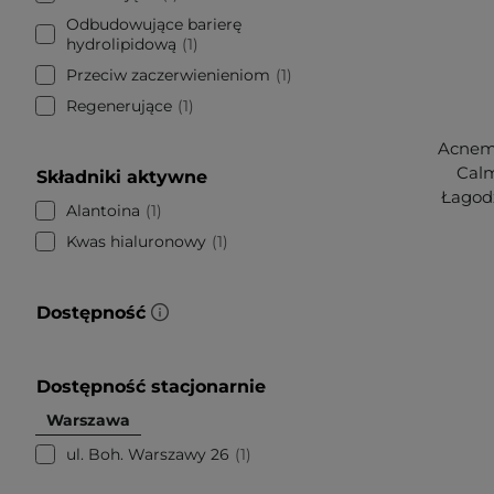
Odbudowujące barierę
hydrolipidową
1
Przeciw zaczerwienieniom
1
Regenerujące
1
Acnemy
Calm
Składniki aktywne
Łagod
Alantoina
1
Kwas hialuronowy
1
Dostępność
Dostępność stacjonarnie
Warszawa
ul. Boh. Warszawy 26
1