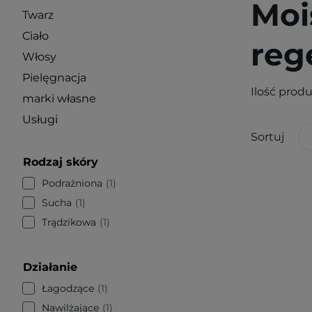
Moi
Twarz
Ciało
reg
Włosy
Pielęgnacja
Ilość prod
marki własne
Usługi
Sortuj
Rodzaj skóry
Podrażniona
1
Sucha
1
Trądzikowa
1
Działanie
Łagodzące
1
Nawilżające
1