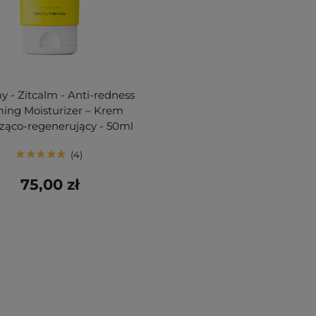
 - Zitcalm - Anti-redness
ing Moisturizer – Krem
ząco-regenerujący - 50ml
4
75,00 zł