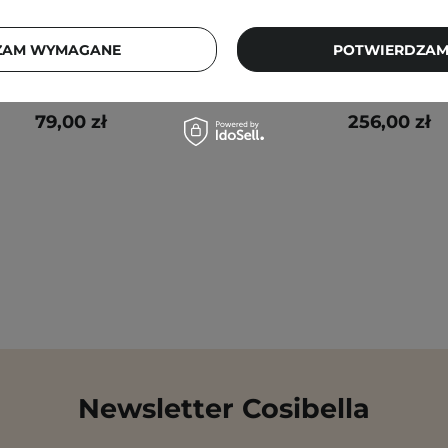
en - Dive-In For Men All In
Medik8 - Crystal Retin
 Nawilżająca Emulsja do
Stabilne i Delikatne
ZAM WYMAGANE
POTWIERDZAM
Twarzy - 200g
Przeciwstarzeniowe 
79,00 zł
256,00 zł
Newsletter Cosibella