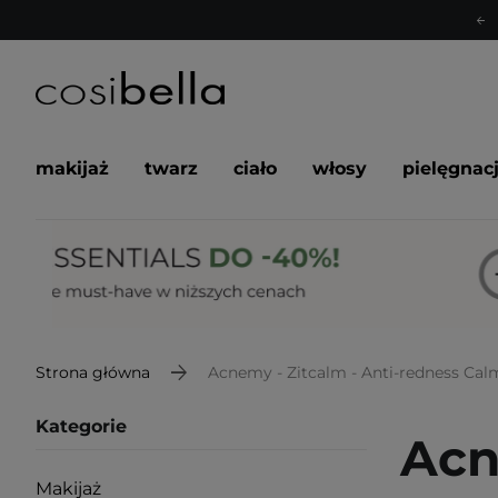
makijaż
twarz
ciało
włosy
pielęgnac
Strona główna
Acnemy - Zitcalm - Anti-redness Cal
Kategorie
Acn
Makijaż