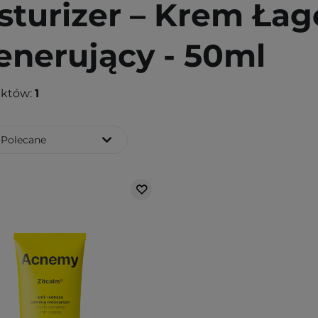
sturizer – Krem Ła
enerujący - 50ml
uktów:
1
Polecane