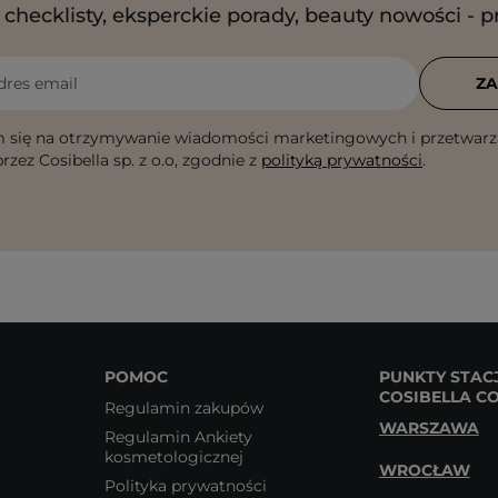
checklisty, eksperckie porady, beauty nowości - p
dres email
ZA
 się na otrzymywanie wiadomości marketingowych i przetwarz
rzez Cosibella sp. z o.o, zgodnie z
polityką prywatności
.
POMOC
PUNKTY STAC
COSIBELLA C
Regulamin zakupów
WARSZAWA
Regulamin Ankiety
kosmetologicznej
WROCŁAW
Polityka prywatności