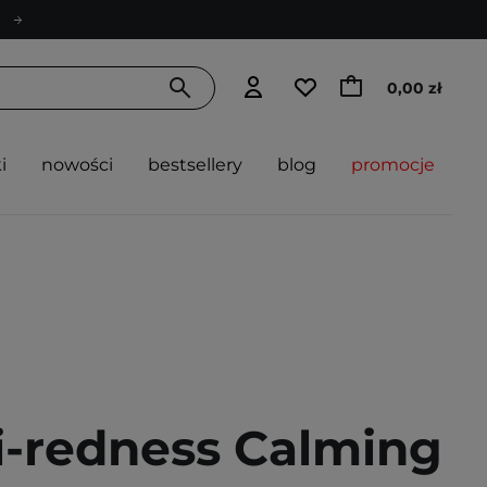
0,00 zł
i
nowości
bestsellery
blog
promocje
i-redness Calming