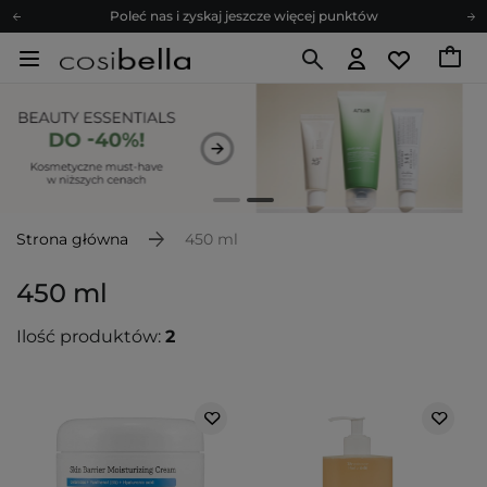
Poleć nas i zyskaj jeszcze więcej punktów
Zapisz się na newsletter pełen porad
Bezpłatne konsultacje kosmetologiczne
Z nami to możliwe! Realizacja zamówienia do 24h.
Poleć nas i zyskaj jeszcze więcej punktów
Zapisz się na newsletter pełen porad
Strona główna
450 ml
450 ml
Ilość produktów:
2