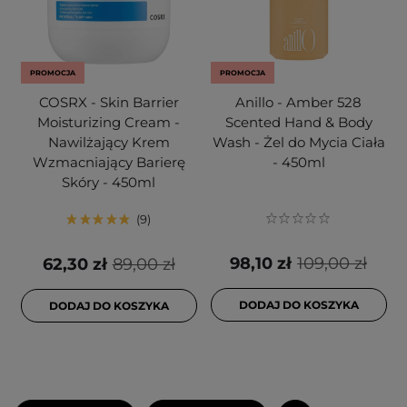
PROMOCJA
PROMOCJA
COSRX - Skin Barrier
Anillo - Amber 528
Moisturizing Cream -
Scented Hand & Body
Nawilżający Krem
Wash - Żel do Mycia Ciała
Wzmacniający Barierę
- 450ml
Skóry - 450ml
9
98,10 zł
109,00 zł
62,30 zł
89,00 zł
DODAJ DO KOSZYKA
DODAJ DO KOSZYKA