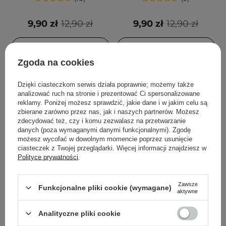
9,90 zł
12,90 zł
9,90 zł
12,90 zł
DODAJ DO KOSZYKA
DODAJ DO KOSZYKA
Zgoda na cookies
Dzięki ciasteczkom serwis działa poprawnie; możemy także
analizować ruch na stronie i prezentować Ci spersonalizowane
reklamy. Poniżej możesz sprawdzić, jakie dane i w jakim celu są
zbierane zarówno przez nas, jak i naszych partnerów. Możesz
zdecydować też, czy i komu zezwalasz na przetwarzanie
danych (poza wymaganymi danymi funkcjonalnymi). Zgodę
możesz wycofać w dowolnym momencie poprzez usunięcie
ciasteczek z Twojej przeglądarki. Więcej informacji znajdziesz w
Polityce prywatności
.
Holika Holika - Pure
I'm From - Mugwort
Zawsze
Funkcjonalne pliki cookie (wymagane)
Essence Mask Sheet Pearl
Sheet Mask - Kojąca
aktywne
- Rozświetlająca Maska w
Maska w Płachcie z
Płachcie - 23ml
Ekstraktem z Bylicy -
Analityczne pliki cookie
1szt/23ml