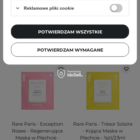
Reklamowe pliki cookie
11
5
9,90 zł
12,90 zł
25,00 zł
POTWIERDZAM WSZYSTKIE
DODAJ DO KOSZYKA
DODAJ DO KOSZYKA
POTWIERDZAM WYMAGANE
Rare Paris - Exception
Rare Paris - Trésor Solaire
Rosee - Regenerująca
- Kojąca Maska w
Maska w Płachcie -
Płachcie - 1szt/23ml