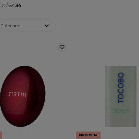
uktów:
34
Polecane
PROMOCJA