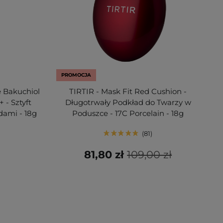
PROMOCJA
 Bakuchiol
TIRTIR - Mask Fit Red Cushion -
 - Sztyft
Długotrwały Podkład do Twarzy w
dami - 18g
Poduszce - 17C Porcelain - 18g
81
81,80 zł
109,00 zł