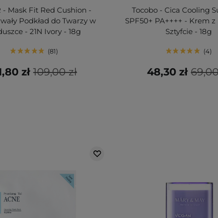
 - Mask Fit Red Cushion -
Tocobo - Cica Cooling S
rwały Podkład do Twarzy w
SPF50+ PA++++ - Krem z 
uszce - 21N Ivory - 18g
Sztyfcie - 18g
81
4
1,80 zł
109,00 zł
48,30 zł
69,00