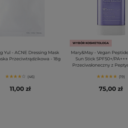
WYBÓR KOSMETOLOGA
 Yul - ACNE Dressing Mask
Mary&May - Vegan Peptide
ska Przeciwtrądzikowa - 18g
Sun Stick SPF50+/PA++++
Przeciwsłoneczny z Pepty
46
19
11,00 zł
75,00 zł