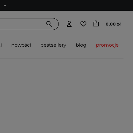
0,00 zł
i
nowości
bestsellery
blog
promocje