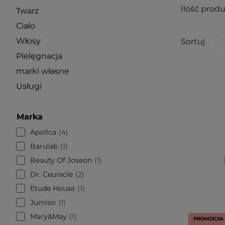
Ilość prod
Twarz
Ciało
Włosy
Sortuj
Pielęgnacja
marki własne
Usługi
Marka
Apollca
4
Barulab
1
Beauty Of Joseon
1
Dr. Ceuracle
2
Etude House
1
Jumiso
1
Mary&May
1
PROMOCJA