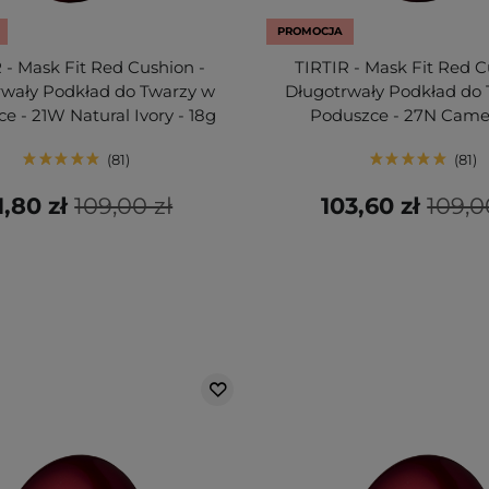
PROMOCJA
 - Mask Fit Red Cushion -
TIRTIR - Mask Fit Red C
rwały Podkład do Twarzy w
Długotrwały Podkład do
e - 21W Natural Ivory - 18g
Poduszce - 27N Camel
81
81
1,80 zł
109,00 zł
103,60 zł
109,0