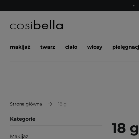
makijaż
twarz
ciało
włosy
pielęgnac
Strona główna
18 g
Kategorie
18 
Makijaż