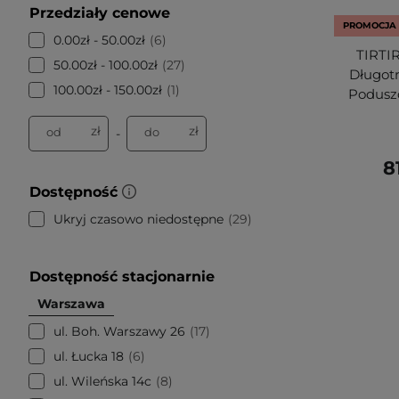
Przedziały cenowe
PROMOCJA
0.00zł - 50.00zł
6
TIRTIR
50.00zł - 100.00zł
27
Długot
100.00zł - 150.00zł
1
Poduszc
zł
zł
od
do
-
8
Dostępność
Ukryj czasowo niedostępne
29
Dostępność stacjonarnie
Warszawa
ul. Boh. Warszawy 26
17
ul. Łucka 18
6
ul. Wileńska 14c
8