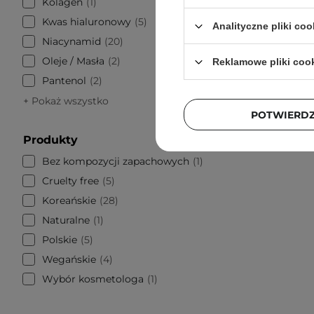
Kolagen
1
9
Kwas hialuronowy
5
Analityczne pliki coo
Niacynamid
20
Oleje / Masła
2
Reklamowe pliki coo
Pantenol
2
+ Pokaż wszystko
POTWIERD
Produkty
Bez kompozycji zapachowych
1
Cruelty free
5
Koreańskie
28
Naturalne
1
Polskie
5
Wegańskie
4
Wybór kosmetologa
1