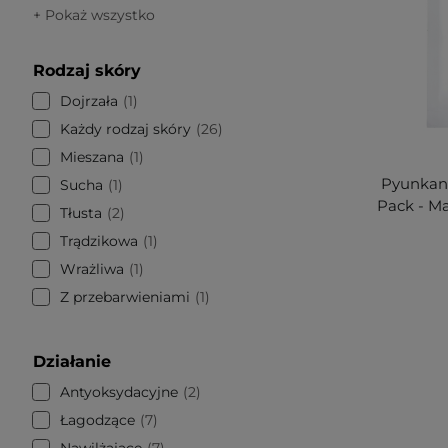
+ Pokaż wszystko
Rodzaj skóry
Dojrzała
1
Każdy rodzaj skóry
26
Mieszana
1
Pyunkang
Sucha
1
Pack - Ma
Tłusta
2
Trądzikowa
1
Wrażliwa
1
Z przebarwieniami
1
Działanie
Antyoksydacyjne
2
Łagodzące
7
Nawilżające
7