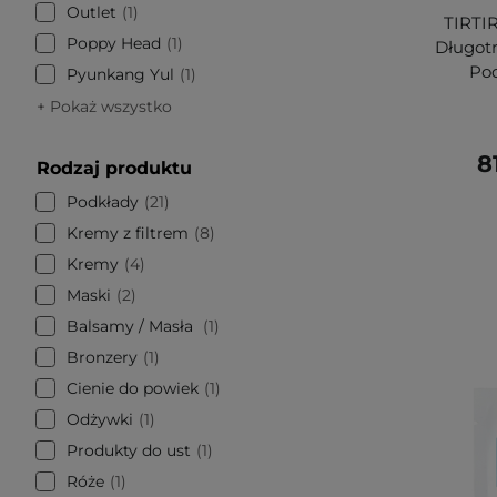
Outlet
1
TIRTIR
Poppy Head
1
Długot
Pod
Pyunkang Yul
1
+ Pokaż wszystko
8
Rodzaj produktu
Podkłady
21
Kremy z filtrem
8
Kremy
4
Maski
2
Balsamy / Masła
1
Bronzery
1
Cienie do powiek
1
Odżywki
1
Produkty do ust
1
Róże
1