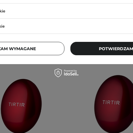
2,70 zł
109,00 zł
87,20 zł
109,00
kie
kie
ZAM WYMAGANE
POTWIERDZAM