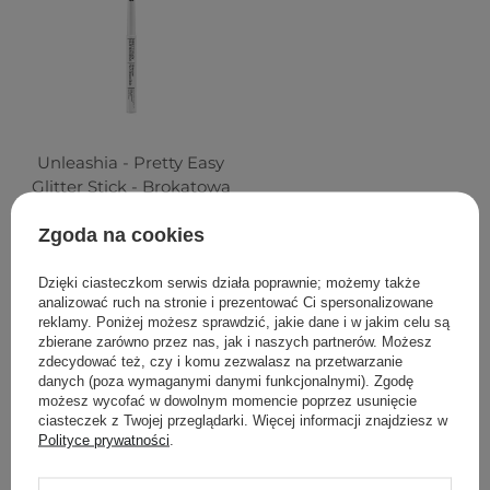
Unleashia - Pretty Easy
Glitter Stick - Brokatowa
Kredka do Oczu - 7 Sheer
Zgoda na cookies
Skin - 0,7g
56
Dzięki ciasteczkom serwis działa poprawnie; możemy także
analizować ruch na stronie i prezentować Ci spersonalizowane
reklamy. Poniżej możesz sprawdzić, jakie dane i w jakim celu są
29,90 zł
zbierane zarówno przez nas, jak i naszych partnerów. Możesz
zdecydować też, czy i komu zezwalasz na przetwarzanie
danych (poza wymaganymi danymi funkcjonalnymi). Zgodę
POWIADOM MNIE
możesz wycofać w dowolnym momencie poprzez usunięcie
ciasteczek z Twojej przeglądarki. Więcej informacji znajdziesz w
Polityce prywatności
.