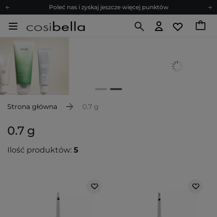
Poleć nas i zyskaj jeszcze więcej punktów
Zapisz się na newsletter pełen porad
Bezpłatne konsultacje kosmetologiczne
Z nami to możliwe! Realizacja zamówienia do 24h.
Poleć nas i zyskaj jeszcze więcej punktów
Zapisz się na newsletter pełen porad
Strona główna
0.7 g
0.7 g
Ilość produktów:
5