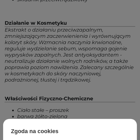
Działanie w Kosmetyku
Ekstrakt o działaniu przeciwzapalnym,
zmniejszającym zaczerwienienia i wyrównującym
koloryt skóry. Wzmacnia naczynia krwionośne,
reguluje wydzielanie sebum, wspomaga gojenie
wyprysków zapalnych. Jest antyoksydantem -
neutralizuje działanie wolnych rodników, a także
poprawia poziom nawilżenia. Zalecany szczególnie
w kosmetykach do skóry naczyniowej,
podrażnionej, tłustej i trądzikowej.
Właściwości Fizyczno-Chemiczne
Ciało stałe – proszek
barwa żółto-zielona
rozpuszczalny w wodzie
Zgoda na cookies