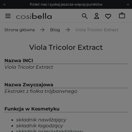
Poleć nas i zyskaj jeszcze więcej punktów
Zapisz się na newsletter pełen porad
Bezpłatne konsultacje kosmetologiczne
Strona główna
Blog
Viola Tricolor Extract
Z nami to możliwe! Realizacja zamówienia do 24h.
Poleć nas i zyskaj jeszcze więcej punktów
Viola Tricolor Extract
Zapisz się na newsletter pełen porad
Nazwa INCI
Viola Tricolor Extract
Nazwa Zwyczajowa
Ekstrakt z fiołka trójbarwnego
Funkcja w Kosmetyku
składnik nawilżający
składnik łagodzący
składnik przeciwtrądzikowy