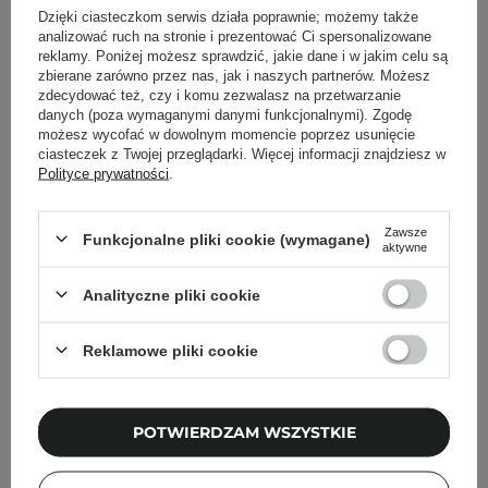
Dzięki ciasteczkom serwis działa poprawnie; możemy także
Powrót do Cosipedii
analizować ruch na stronie i prezentować Ci spersonalizowane
reklamy. Poniżej możesz sprawdzić, jakie dane i w jakim celu są
Pokaż więcej wpisów z
zbierane zarówno przez nas, jak i naszych partnerów. Możesz
Grudzień 2020
zdecydować też, czy i komu zezwalasz na przetwarzanie
danych (poza wymaganymi danymi funkcjonalnymi). Zgodę
możesz wycofać w dowolnym momencie poprzez usunięcie
ciasteczek z Twojej przeglądarki. Więcej informacji znajdziesz w
Polityce prywatności
.
Newsletter Cosibella
Zawsze
Funkcjonalne pliki cookie (wymagane)
Pielęgnacyjne checklisty, eksperckie porady,
aktywne
beauty nowości - prosto na maila!
Analityczne pliki cookie
Podaj swój adres email
Reklamowe pliki cookie
Zgadzam się na otrzymywanie
wiadomości marketingowych i
przetwarzanie moich danych przez
POTWIERDZAM WSZYSTKIE
Cosibella sp. z o.o, zgodnie z
polityką
prywatności
.