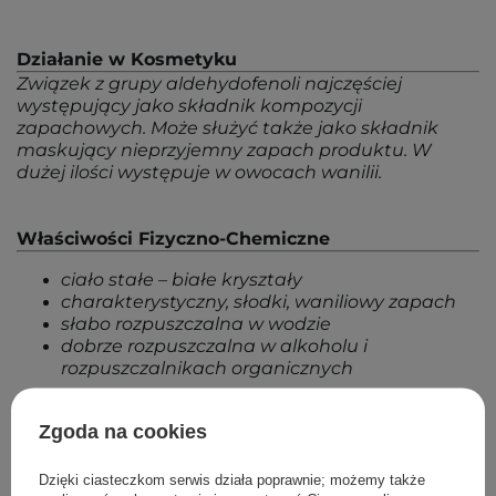
Działanie w Kosmetyku
Związek z grupy aldehydofenoli najczęściej
występujący jako składnik kompozycji
zapachowych. Może służyć także jako składnik
maskujący nieprzyjemny zapach produktu. W
dużej ilości występuje w owocach wanilii.
Właściwości Fizyczno-Chemiczne
ciało stałe – białe kryształy
charakterystyczny, słodki, waniliowy zapach
słabo rozpuszczalna w wodzie
dobrze rozpuszczalna w alkoholu i
rozpuszczalnikach organicznych
Zgoda na cookies
Powrót do Cosipedii
Dzięki ciasteczkom serwis działa poprawnie; możemy także