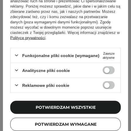
analizować ruch na stronie i prezentować Ci spersonalizowane
Pokaż więcej wpisów z
Wrzesień 2020
reklamy. Poniżej możesz sprawdzić, jakie dane i w jakim celu są
zbierane zarówno przez nas, jak i naszych partnerów. Możesz
zdecydować też, czy i komu zezwalasz na przetwarzanie
danych (poza wymaganymi danymi funkcjonalnymi). Zgodę
możesz wycofać w dowolnym momencie poprzez usunięcie
ciasteczek z Twojej przeglądarki. Więcej informacji znajdziesz w
Newsletter Cosibella
Polityce prywatności
.
Pielęgnacyjne checklisty, eksperckie porady,
beauty nowości - prosto na maila!
Zawsze
Funkcjonalne pliki cookie (wymagane)
aktywne
Analityczne pliki cookie
Podaj swój adres email
Reklamowe pliki cookie
Zgadzam się na otrzymywanie
wiadomości marketingowych i
przetwarzanie moich danych przez
Cosibella sp. z o.o, zgodnie z
polityką
POTWIERDZAM WSZYSTKIE
prywatności
.
ZAPISZ SIĘ
POTWIERDZAM WYMAGANE