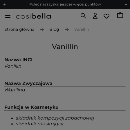
Poleć nas i zyskaj jeszcze więcej punktów
Zapisz się na newsletter pełen porad
Bezpłatne konsultacje kosmetologiczne
Strona główna
Blog
Vanillin
Z nami to możliwe! Realizacja zamówienia do 24h.
Poleć nas i zyskaj jeszcze więcej punktów
Vanillin
Zapisz się na newsletter pełen porad
Nazwa INCI
Vanillin
Nazwa Zwyczajowa
Wanilina
Funkcja w Kosmetyku
składnik kompozycji zapachowej
składnik maskujący