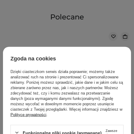
Polecane
Zgoda na cookies
Dzięki ciasteczkom serwis działa poprawnie; możemy także
analizować ruch na stronie i prezentować Ci spersonalizowane
reklamy. Poniżej możesz sprawdzić, jakie dane i w jakim celu są
zbierane zarówno przez nas, jak i naszych partnerów. Możesz
zdecydować też, czy i komu zezwalasz na przetwarzanie
danych (poza wymaganymi danymi funkcjonalnymi). Zgodę
możesz wycofać w dowolnym momencie poprzez usunięcie
ciasteczek z Twojej przeglądarki. Więcej informacji znajdziesz w
Polityce prywatności
.
PROMOCJA
Timeless - Skin Care - Coenzyme Q10 Serum - Serum do
Zawsze
Funkcjonalne pliki cookie (wymagane)