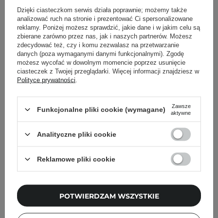
Dzięki ciasteczkom serwis działa poprawnie; możemy także
Powrót do Cosipedii
analizować ruch na stronie i prezentować Ci spersonalizowane
reklamy. Poniżej możesz sprawdzić, jakie dane i w jakim celu są
zbierane zarówno przez nas, jak i naszych partnerów. Możesz
Pokaż więcej wpisów z
Sierpień 2020
zdecydować też, czy i komu zezwalasz na przetwarzanie
danych (poza wymaganymi danymi funkcjonalnymi). Zgodę
możesz wycofać w dowolnym momencie poprzez usunięcie
ciasteczek z Twojej przeglądarki. Więcej informacji znajdziesz w
Polityce prywatności
.
Newsletter Cosibella
Zawsze
Funkcjonalne pliki cookie (wymagane)
Pielęgnacyjne checklisty, eksperckie porady,
aktywne
beauty nowości - prosto na maila!
Analityczne pliki cookie
Podaj swój adres email
Reklamowe pliki cookie
Zgadzam się na otrzymywanie
wiadomości marketingowych i
POTWIERDZAM WSZYSTKIE
przetwarzanie moich danych przez
Cosibella sp. z o.o, zgodnie z
polityką
prywatności
.