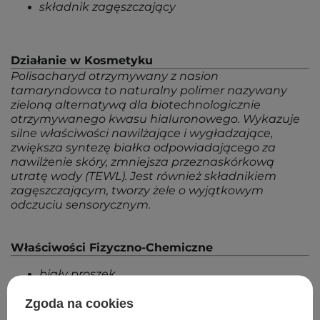
składnik zagęszczający
Działanie w Kosmetyku
Polisacharyd otrzymywany z nasion
tamaryndowca to naturalny polimer nazywany
zieloną alternatywą dla biotechnologicznie
otrzymywanego kwasu hialuronowego. Wykazuje
silne właściwości nawilżające i wygładzające,
zwiększa syntezę białka odpowiadającego za
nawilżenie skóry, zmniejsza przeznaskórkową
utratę wody (TEWL). Jest również składnikiem
zagęszczającym, tworzy żele o wyjątkowym
odczuciu sensorycznym.
Właściwości Fizyczno-Chemiczne
biały proszek
rozpuszczalny w wodzie
Zgoda na cookies