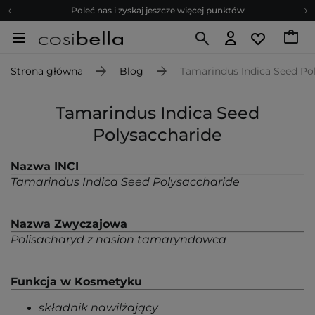
Poleć nas i zyskaj jeszcze więcej punktów
Zapisz się na newsletter pełen porad
Bezpłatne konsultacje kosmetologiczne
Strona główna
Blog
Tamarindus Indica Seed Po
Z nami to możliwe! Realizacja zamówienia do 24h.
Poleć nas i zyskaj jeszcze więcej punktów
Tamarindus Indica Seed
Zapisz się na newsletter pełen porad
Polysaccharide
Nazwa INCI
Tamarindus Indica Seed Polysaccharide
Nazwa Zwyczajowa
Polisacharyd z nasion tamaryndowca
Funkcja w Kosmetyku
składnik nawilżający