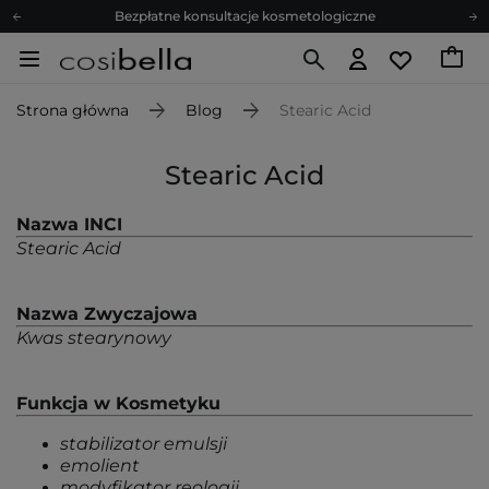
Bezpłatne konsultacje kosmetologiczne
Z nami to możliwe! Realizacja zamówienia do 24h.
Poleć nas i zyskaj jeszcze więcej punktów
Strona główna
Blog
Stearic Acid
Zapisz się na newsletter pełen porad
Bezpłatne konsultacje kosmetologiczne
Stearic Acid
Z nami to możliwe! Realizacja zamówienia do 24h.
Poleć nas i zyskaj jeszcze więcej punktów
Nazwa INCI
Zapisz się na newsletter pełen porad
Stearic Acid
Nazwa Zwyczajowa
Kwas stearynowy
Funkcja w Kosmetyku
stabilizator emulsji
emolient
modyfikator reologii