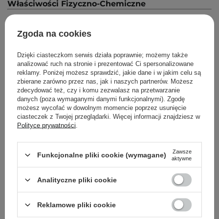
Właściwości Fizyczno-Chemiczne
ciało stałe
barwa biała lub żółta
Zgoda na cookies
bezwonny lub o łagodnym zapachu
nierozpuszczalny w wodzie
Dzięki ciasteczkom serwis działa poprawnie; możemy także
rozpuszczalny w alkoholu lub eterze
analizować ruch na stronie i prezentować Ci spersonalizowane
reklamy. Poniżej możesz sprawdzić, jakie dane i w jakim celu są
zbierane zarówno przez nas, jak i naszych partnerów. Możesz
zdecydować też, czy i komu zezwalasz na przetwarzanie
Powrót do Cosipedii
danych (poza wymaganymi danymi funkcjonalnymi). Zgodę
możesz wycofać w dowolnym momencie poprzez usunięcie
ciasteczek z Twojej przeglądarki. Więcej informacji znajdziesz w
Pokaż więcej wpisów z
Luty 2021
Polityce prywatności
.
Zawsze
Funkcjonalne pliki cookie (wymagane)
aktywne
Analityczne pliki cookie
Newsletter Cosibella
Pielęgnacyjne checklisty, eksperckie porady,
Reklamowe pliki cookie
beauty nowości - prosto na maila!