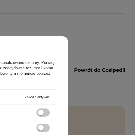
rsonalizowane reklamy. Poniżej
sz zdecydować też, czy i komu
Powrót do Cosipedii
 dowolnym momencie poprzez
Zawsze aktywne