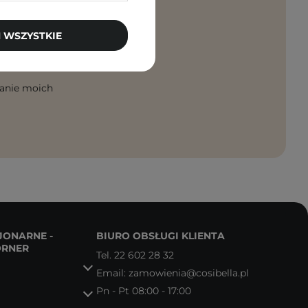
rosto na maila!
 WSZYSTKIE
PISZ SIĘ
anie moich
JONARNE -
BIURO OBSŁUGI KLIENTA
ORNER
Tel.
22 602 28 32
Email:
zamowienia@cosibella.pl
Pn - Pt 08:00 - 17:00