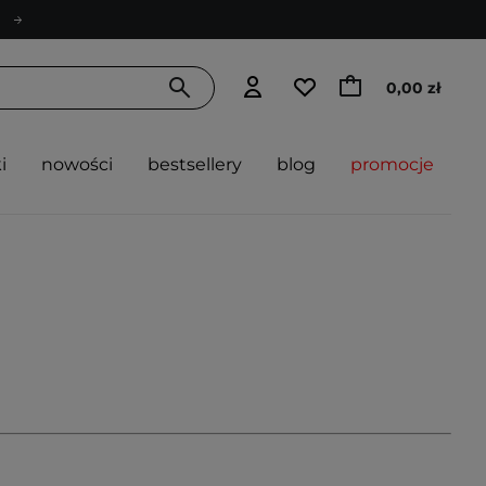
0,00 zł
i
nowości
bestsellery
blog
promocje