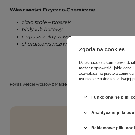
Właściwości Fizyczno-Chemiczne
ciało stałe – proszek
biały lub beżowy
rozpuszczalny w wodzie
charakterystyczny zapach
Zgoda na cookies
Dzięki ciasteczkom serwis dzia
możesz sprawdzić, jakie dane i
zezwalasz na przetwarzanie d
usunięcie ciasteczek z Twojej p
Pokaż więcej wpisów z
Marzec 2020
Funkcjonalne pliki 
Analityczne pliki coo
Reklamowe pliki coo