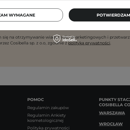
checklisty, eksperckie porady, beauty nowości - p
ZAM WYMAGANE
POTWIERDZAM
dres email
ZA
 się na otrzymywanie wiadomości marketingowych i przetwarz
rzez Cosibella sp. z o.o, zgodnie z
polityką prywatności
.
POMOC
PUNKTY STAC
COSIBELLA C
Regulamin zakupów
WARSZAWA
Regulamin Ankiety
kosmetologicznej
WROCŁAW
Polityka prywatności