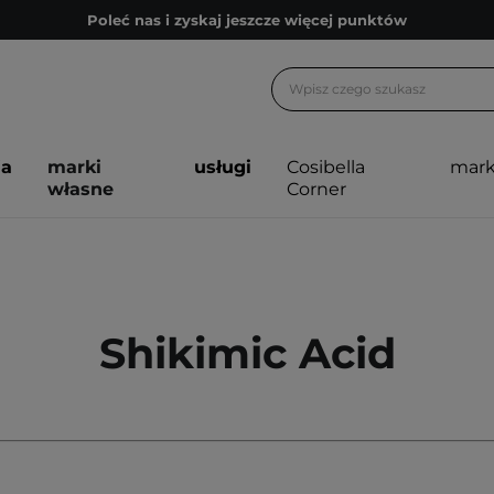
Poleć nas i zyskaj jeszcze więcej punktów
Zapisz się na newsletter pełen porad
Bezpłatne konsultacje kosmetologiczne
Z nami to możliwe! Realizacja zamówienia do 24h.
ja
marki
usługi
Cosibella
mark
Poleć nas i zyskaj jeszcze więcej punktów
własne
Corner
Zapisz się na newsletter pełen porad
Shikimic Acid