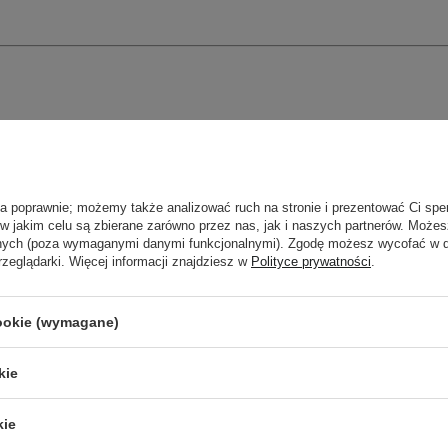
ła poprawnie; możemy także analizować ruch na stronie i prezentować Ci spe
 w jakim celu są zbierane zarówno przez nas, jak i naszych partnerów. Może
anych (poza wymaganymi danymi funkcjonalnymi). Zgodę możesz wycofać w
rzeglądarki. Więcej informacji znajdziesz w
Polityce prywatności
.
cookie (wymagane)
kie
Newsletter Cosibella
kie