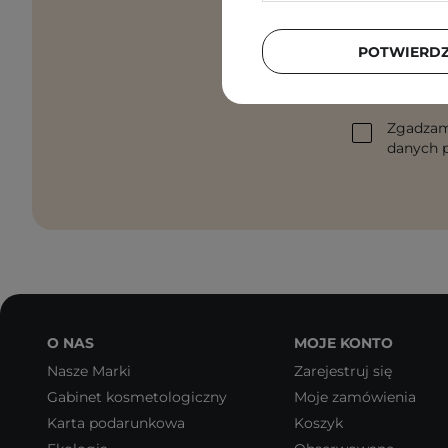
Pielęgnacyjne 
POTWIERD
Podaj swój a
Zgadzam
danych p
O NAS
MOJE KONTO
Nasze Marki
Zarejestruj się
Gabinet kosmetologiczny
Moje zamówienia
Karta podarunkowa
Koszyk