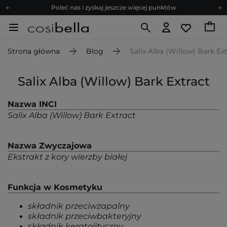
Poleć nas i zyskaj jeszcze więcej punktów
Zapisz się na newsletter pełen porad
Bezpłatne konsultacje kosmetologiczne
Strona główna
Blog
Salix Alba (Willow) Bark Ex
Z nami to możliwe! Realizacja zamówienia do 24h.
Poleć nas i zyskaj jeszcze więcej punktów
Salix Alba (Willow) Bark Extract
Zapisz się na newsletter pełen porad
Nazwa INCI
Salix Alba (Willow) Bark Extract
Nazwa Zwyczajowa
Ekstrakt z kory wierzby białej
Funkcja w Kosmetyku
składnik przeciwzapalny
składnik przeciwbakteryjny
składnik keratolityczny