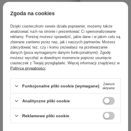
Zgoda na cookies
Dzięki ciasteczkom serwis działa poprawnie; możemy także
analizować ruch na stronie i prezentować Ci spersonalizowane
reklamy. Poniżej możesz sprawdzić, jakie dane i w jakim celu są
zbierane zarówno przez nas, jak i naszych partnerów. Możesz
Pyunkang Yul - ACNE Toner - Przeciwzapalny Tonik Dla
zdecydować też, czy i komu zezwalasz na przetwarzanie
Skóry Problematycznej - 150ml
danych (poza wymaganymi danymi funkcjonalnymi). Zgodę
możesz wycofać w dowolnym momencie poprzez usunięcie
54,00 zł
ciasteczek z Twojej przeglądarki. Więcej informacji znajdziesz w
Polityce prywatności
.
Zawsze
Funkcjonalne pliki cookie (wymagane)
aktywne
Analityczne pliki cookie
Reklamowe pliki cookie