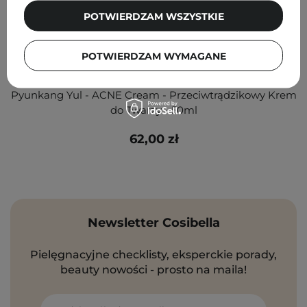
POTWIERDZAM WSZYSTKIE
POTWIERDZAM WYMAGANE
Pyunkang Yul - ACNE Cream - Przeciwtrądzikowy Krem
do Twarzy - 50ml
62,00 zł
Newsletter Cosibella
Pielęgnacyjne checklisty, eksperckie porady,
beauty nowości - prosto na maila!