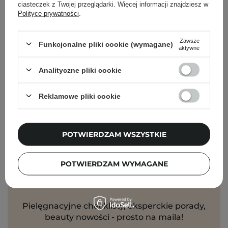
ciasteczek z Twojej przeglądarki. Więcej informacji znajdziesz w
Polityce prywatności
.
Zawsze
Funkcjonalne pliki cookie (wymagane)
aktywne
WYBÓR KOSMETOLOGA
Analityczne pliki cookie
Holika Holika - Aloe Cica Waterproof Sunscreen
SPF50+/PA++++ - Łagodzący Krem z Filtrem
Reklamowe pliki cookie
Przeciwsłonecznym - 100ml
79,00 zł
POTWIERDZAM WSZYSTKIE
POTWIERDZAM WYMAGANE
Newsletter Cosibella
Pielęgnacyjne checklisty, eksperckie porady,
beauty nowości - prosto na maila!