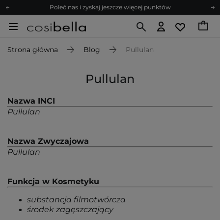
Poleć nas i zyskaj jeszcze więcej punktów
Zapisz się na newsletter pełen porad
Bezpłatne konsultacje kosmetologiczne
Strona główna
Blog
Pullulan
Z nami to możliwe! Realizacja zamówienia do 24h.
Poleć nas i zyskaj jeszcze więcej punktów
Pullulan
Zapisz się na newsletter pełen porad
Nazwa INCI
Pullulan
Nazwa Zwyczajowa
Pullulan
Funkcja w Kosmetyku
substancja filmotwórcza
środek zagęszczający