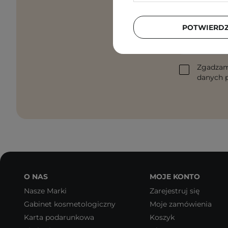
Pielęgnacyjne 
POTWIERD
Podaj swój a
Zgadzam
danych p
O NAS
MOJE KONTO
Nasze Marki
Zarejestruj się
Gabinet kosmetologiczny
Moje zamówienia
Karta podarunkowa
Koszyk