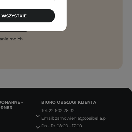
rosto na maila!
 WSZYSTKIE
PISZ SIĘ
anie moich
JONARNE -
BIURO OBSŁUGI KLIENTA
ORNER
Tel.
22 602 28 32
Email:
zamowienia@cosibella.pl
Pn - Pt 08:00 - 17:00