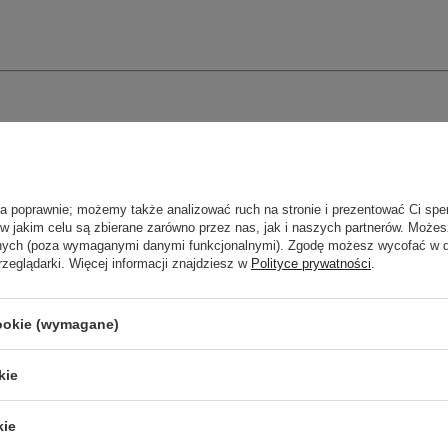
ła poprawnie; możemy także analizować ruch na stronie i prezentować Ci spe
 w jakim celu są zbierane zarówno przez nas, jak i naszych partnerów. Może
anych (poza wymaganymi danymi funkcjonalnymi). Zgodę możesz wycofać w
rzeglądarki. Więcej informacji znajdziesz w
Polityce prywatności
.
cookie (wymagane)
kie
Newsletter Cosibella
kie