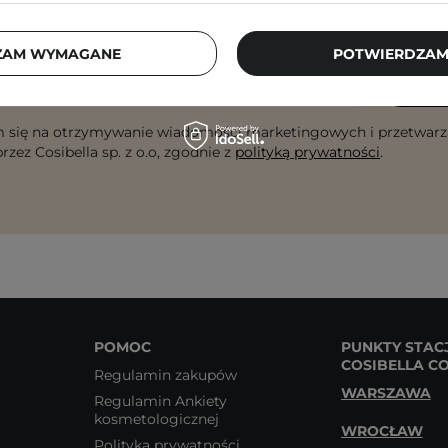
checklisty, eksperckie porady, beauty nowości - p
ZAM WYMAGANE
POTWIERDZAM
dres email
ZA
 się na otrzymywanie wiadomości marketingowych i przetwarz
rzez Cosibella sp. z o.o, zgodnie z
polityką prywatności
.
POMOC
PUNKTY STAC
COSIBELLA C
Regulamin zakupów
WARSZAWA
Regulamin Ankiety
kosmetologicznej
WROCŁAW
Polityka prywatności