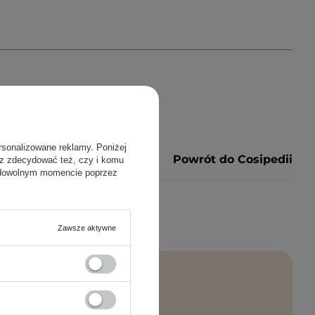
rsonalizowane reklamy. Poniżej
Powrót do Cosipedii
sz zdecydować też, czy i komu
 dowolnym momencie poprzez
Zawsze aktywne