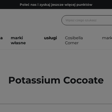
Poleć nas i zyskaj jeszcze więcej punktów
Zapisz się na newsletter pełen porad
Bezpłatne konsultacje kosmetologiczne
Z nami to możliwe! Realizacja zamówienia do 24h.
ja
marki
usługi
Cosibella
mark
Poleć nas i zyskaj jeszcze więcej punktów
własne
Corner
Zapisz się na newsletter pełen porad
Potassium Cocoate