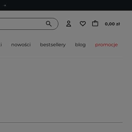
0,00 zł
i
nowości
bestsellery
blog
promocje