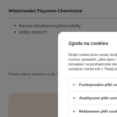
Właściwości Fizyczno-Chemiczne
barwa: bezbarwny/jasnożółty
słaby zapach
Zgoda na cookies
Dzięki ciasteczkom serwis dzia
możesz sprawdzić, jakie dane i
zezwalasz na przetwarzanie d
usunięcie ciasteczek z Twojej p
Pokaż więcej wpisów z
Luty 2023
Funkcjonalne pliki 
Analityczne pliki coo
Reklamowe pliki coo