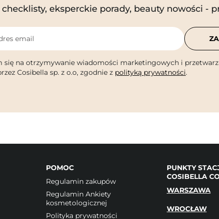
checklisty, eksperckie porady, beauty nowości - p
dres email
ZA
 się na otrzymywanie wiadomości marketingowych i przetwarz
rzez Cosibella sp. z o.o, zgodnie z
polityką prywatności
.
POMOC
PUNKTY STAC
COSIBELLA C
Regulamin zakupów
WARSZAWA
Regulamin Ankiety
kosmetologicznej
WROCŁAW
Polityka prywatności