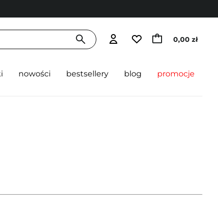
0,00 zł
i
nowości
bestsellery
blog
promocje