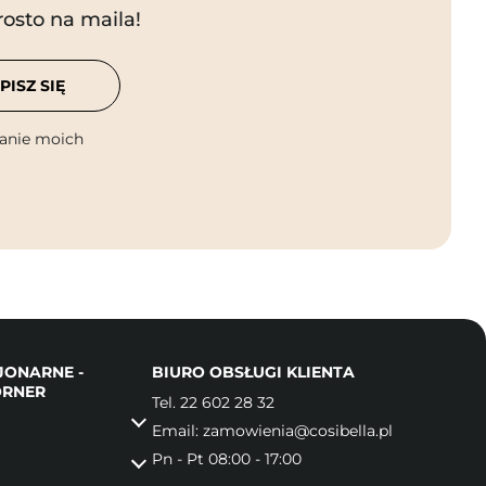
rosto na maila!
PISZ SIĘ
anie moich
JONARNE -
BIURO OBSŁUGI KLIENTA
ORNER
Tel.
22 602 28 32
Email:
zamowienia@cosibella.pl
Pn - Pt 08:00 - 17:00