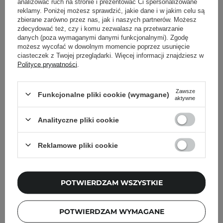
analizować ruch na stronie i prezentować Ci spersonalizowane
Pokaż więcej wpisów z
Marzec 2020
reklamy. Poniżej możesz sprawdzić, jakie dane i w jakim celu są
zbierane zarówno przez nas, jak i naszych partnerów. Możesz
zdecydować też, czy i komu zezwalasz na przetwarzanie
danych (poza wymaganymi danymi funkcjonalnymi). Zgodę
możesz wycofać w dowolnym momencie poprzez usunięcie
ciasteczek z Twojej przeglądarki. Więcej informacji znajdziesz w
Newsletter Cosibella
Polityce prywatności
.
Pielęgnacyjne checklisty, eksperckie porady,
beauty nowości - prosto na maila!
Zawsze
Funkcjonalne pliki cookie (wymagane)
aktywne
Analityczne pliki cookie
Podaj swój adres email
Reklamowe pliki cookie
Zgadzam się na otrzymywanie
wiadomości marketingowych i
przetwarzanie moich danych przez
Cosibella sp. z o.o, zgodnie z
polityką
POTWIERDZAM WSZYSTKIE
prywatności
.
ZAPISZ SIĘ
POTWIERDZAM WYMAGANE