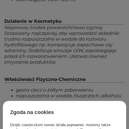
Działanie w Kosmetyku
Niejonowy środek powierzchniowo czynny.
Stosowany najczęściej, aby wprowadzić składniki
trudno rozpuszczalne w wodzie do roztworu
hydrofilowego np. kompozycje zapachowe czy
witaminy. Stabilizuje emulsje O/W, zapobiegając
przed ich rozwarstwieniem. Ułatwia również
zmywanie produktów.
Właściwości Fizyczno-Chemiczne
gęsta ciecz o żółtym zabarwieniu
rozpuszczalna w wodzie, tłuszczach, alkoholu
Zgoda na cookies
Powrót do Cosipedii
Dzięki ciasteczkom serwis działa poprawnie; możemy także