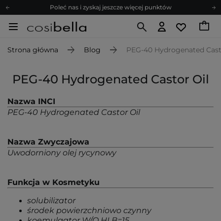
Poleć nas i zyskaj jeszcze więcej punktów
Zapisz się na newsletter pełen porad
Bezpłatne konsultacje kosmetologiczne
Strona główna
Blog
PEG-40 Hydrogenated Cast
Z nami to możliwe! Realizacja zamówienia do 24h.
Poleć nas i zyskaj jeszcze więcej punktów
PEG-40 Hydrogenated Castor Oil
Zapisz się na newsletter pełen porad
Nazwa INCI
PEG-40 Hydrogenated Castor Oil
Nazwa Zwyczajowa
Uwodorniony olej rycynowy
Funkcja w Kosmetyku
solubilizator
środek powierzchniowo czynny
koemulgator W/O HLB=15