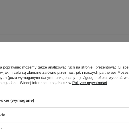
ła poprawnie; możemy także analizować ruch na stronie i prezentować Ci spe
 w jakim celu są zbierane zarówno przez nas, jak i naszych partnerów. Może
anych (poza wymaganymi danymi funkcjonalnymi). Zgodę możesz wycofać w
rzeglądarki. Więcej informacji znajdziesz w
Polityce prywatności
.
cookie (wymagane)
kie