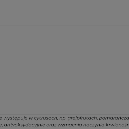
ie występuje w cytrusach, np. grejpfrutach, pomarańc
nie, antyoksydacyjnie oraz wzmacnia naczynia krwionoś