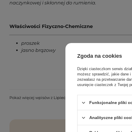
naczynkowej i skłonnej do rumienia.
Właściwości Fizyczno-Chemiczne
proszek
jasno brązowy
Zgoda na cookies
Dzięki ciasteczkom serwis dzia
możesz sprawdzić, jakie dane i
zezwalasz na przetwarzanie d
usunięcie ciasteczek z Twojej p
Pokaż więcej wpisów z
Lipiec 2023
Funkcjonalne pliki 
Analityczne pliki coo