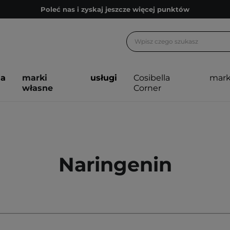
Poleć nas i zyskaj jeszcze więcej punktów
Zapisz się na newsletter pełen porad
Bezpłatne konsultacje kosmetologiczne
Z nami to możliwe! Realizacja zamówienia do 24h.
ja
marki
usługi
Cosibella
mark
Poleć nas i zyskaj jeszcze więcej punktów
własne
Corner
Zapisz się na newsletter pełen porad
Naringenin