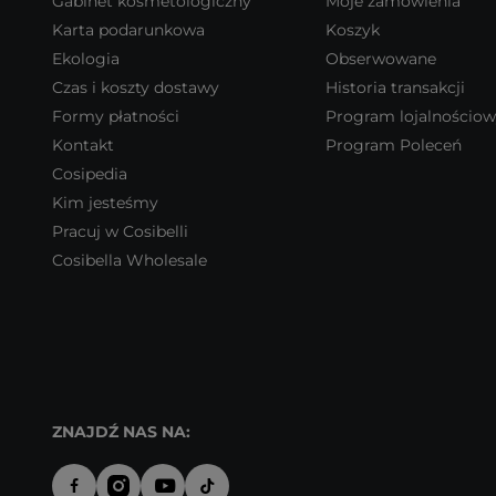
Gabinet kosmetologiczny
Moje zamówienia
Karta podarunkowa
Koszyk
Ekologia
Obserwowane
Czas i koszty dostawy
Historia transakcji
Formy płatności
Program lojalnościo
Kontakt
Program Poleceń
Cosipedia
Kim jesteśmy
Pracuj w Cosibelli
Cosibella Wholesale
ZNAJDŹ NAS NA: