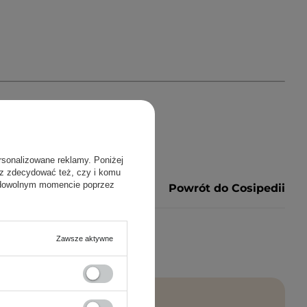
rsonalizowane reklamy. Poniżej
sz zdecydować też, czy i komu
 dowolnym momencie poprzez
Powrót do Cosipedii
Zawsze aktywne