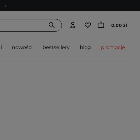
0,00 zł
i
nowości
bestsellery
blog
promocje