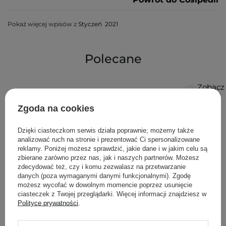
Pokaż więcej wpisów z
Styczeń 2021
Polecane
Zobacz
więcej
Zgoda na cookies
Dzięki ciasteczkom serwis działa poprawnie; możemy także
analizować ruch na stronie i prezentować Ci spersonalizowane
reklamy. Poniżej możesz sprawdzić, jakie dane i w jakim celu są
zbierane zarówno przez nas, jak i naszych partnerów. Możesz
zdecydować też, czy i komu zezwalasz na przetwarzanie
danych (poza wymaganymi danymi funkcjonalnymi). Zgodę
możesz wycofać w dowolnym momencie poprzez usunięcie
ciasteczek z Twojej przeglądarki. Więcej informacji znajdziesz w
Polityce prywatności
.