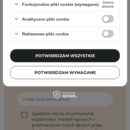
Zawsze
PROMOCJA
Funkcjonalne pliki cookie (wymagane)
aktywne
Nature Queen - Green Clay - Glinka Zielona - 150ml
Analityczne pliki cookie
15,00 zł
24,70 zł
Reklamowe pliki cookie
POTWIERDZAM WSZYSTKIE
Newsletter Cosibella
POTWIERDZAM WYMAGANE
Pielęgnacyjne checklisty, eksperckie porady,
beauty nowości - prosto na maila!
Podaj swój adres email
Zgadzam się na otrzymywanie
wiadomości marketingowych i
przetwarzanie moich danych przez