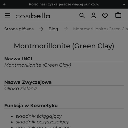
Poleć nas i zyskaj jeszcze więcej punktów
Zapisz się na newsletter pełen porad
Bezpłatne konsultacje kosmetologiczne
Strona główna
Blog
Montmorillonite (Green Cla
Z nami to możliwe! Realizacja zamówienia do 24h.
Poleć nas i zyskaj jeszcze więcej punktów
Montmorillonite (Green Clay)
Zapisz się na newsletter pełen porad
Nazwa INCI
Montmorillonite (Green Clay)
Nazwa Zwyczajowa
Glinka zielona
Funkcja w Kosmetyku
składnik ściągający
składnik oczyszczający
składnik antyseptyczny