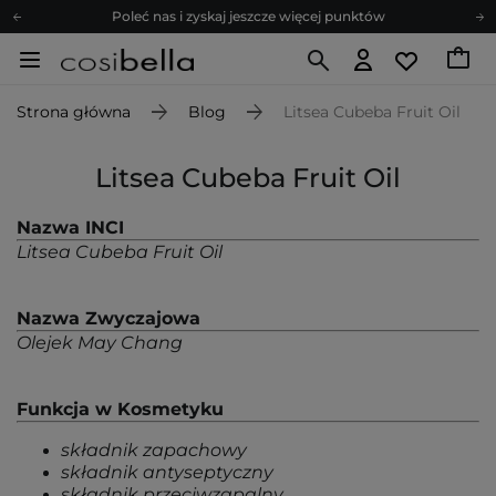
Poleć nas i zyskaj jeszcze więcej punktów
Zapisz się na newsletter pełen porad
Bezpłatne konsultacje kosmetologiczne
Strona główna
Blog
Litsea Cubeba Fruit Oil
Z nami to możliwe! Realizacja zamówienia do 24h.
Poleć nas i zyskaj jeszcze więcej punktów
Litsea Cubeba Fruit Oil
Zapisz się na newsletter pełen porad
Nazwa INCI
Litsea Cubeba Fruit Oil
Nazwa Zwyczajowa
Olejek May Chang
Funkcja w Kosmetyku
składnik zapachowy
składnik antyseptyczny
składnik przeciwzapalny