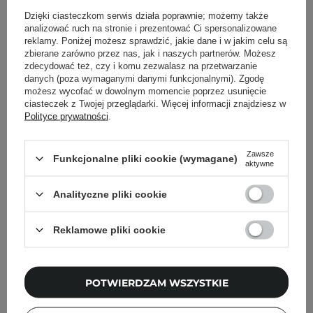
Powrót do Cosipedii
Dzięki ciasteczkom serwis działa poprawnie; możemy także
analizować ruch na stronie i prezentować Ci spersonalizowane
reklamy. Poniżej możesz sprawdzić, jakie dane i w jakim celu są
Pokaż więcej wpisów z
Listopad 2021
zbierane zarówno przez nas, jak i naszych partnerów. Możesz
zdecydować też, czy i komu zezwalasz na przetwarzanie
danych (poza wymaganymi danymi funkcjonalnymi). Zgodę
możesz wycofać w dowolnym momencie poprzez usunięcie
ciasteczek z Twojej przeglądarki. Więcej informacji znajdziesz w
Polityce prywatności
.
Newsletter Cosibella
Zawsze
Funkcjonalne pliki cookie (wymagane)
aktywne
Pielęgnacyjne checklisty, eksperckie porady,
beauty nowości - prosto na maila!
Analityczne pliki cookie
Podaj swój adres email
Reklamowe pliki cookie
Zgadzam się na otrzymywanie
wiadomości marketingowych i
POTWIERDZAM WSZYSTKIE
przetwarzanie moich danych przez
Cosibella sp. z o.o, zgodnie z
polityką