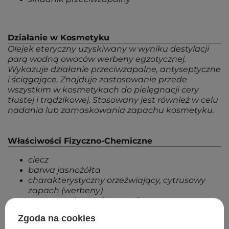
Działanie w Kosmetyku
Olejek eteryczny uzyskiwany w wyniku destylacji
parą wodną owoców werbeny egzotycznej.
Wykazuje działanie przeciwzapalne, antyseptyczne
i ściągające. Znajduje zastosowanie przede
wszystkim w kosmetykach do pielęgnacji cery
tłustej i trądzikowej. Stosowany jest również w celu
nadania lub zamaskowania zapachu kosmetyku.
Właściwości Fizyczno-Chemiczne
ciecz
barwa jasnożółta
charakterystyczny orzeźwiający, cytrusowy
zapach (werbeny)
rozpuszczalny w tłuszczach
Zgoda na cookies