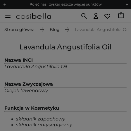
Poleć nas i zyskaj jeszcze więcej punktów
Zapisz się na newsletter pełen porad
Bezpłatne konsultacje kosmetologiczne
Strona główna
Blog
Lavandula Angustifolia Oil
Z nami to możliwe! Realizacja zamówienia do 24h.
Poleć nas i zyskaj jeszcze więcej punktów
Lavandula Angustifolia Oil
Zapisz się na newsletter pełen porad
Nazwa INCI
Lavandula Angustifolia Oil
Nazwa Zwyczajowa
Olejek lawendowy
Funkcja w Kosmetyku
składnik zapachowy
składnik antyseptyczny