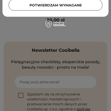
POTWIERDZAM WYMAGANE
Natural Secrets - Mydło Lawendowo-Migdałowe - 100g
20,00 zł
Newsletter Cosibella
Pielęgnacyjne checklisty, eksperckie porady,
beauty nowości - prosto na maila!
Podaj swój adres email
Zgadzam się na otrzymywanie
wiadomości marketingowych i
przetwarzanie moich danych przez
Cosibella sp. z o.o, zgodnie z
polityką