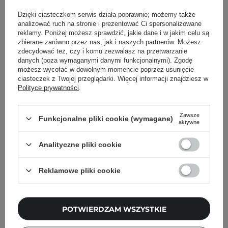
Dzięki ciasteczkom serwis działa poprawnie; możemy także
analizować ruch na stronie i prezentować Ci spersonalizowane
Ministerstwo Dobrego Mydła - Półkula do Kąpieli
reklamy. Poniżej możesz sprawdzić, jakie dane i w jakim celu są
Lawenda - 50g
zbierane zarówno przez nas, jak i naszych partnerów. Możesz
zdecydować też, czy i komu zezwalasz na przetwarzanie
12,90 zł
danych (poza wymaganymi danymi funkcjonalnymi). Zgodę
możesz wycofać w dowolnym momencie poprzez usunięcie
ciasteczek z Twojej przeglądarki. Więcej informacji znajdziesz w
Polityce prywatności
.
Zawsze
Funkcjonalne pliki cookie (wymagane)
aktywne
Analityczne pliki cookie
Reklamowe pliki cookie
POTWIERDZAM WSZYSTKIE