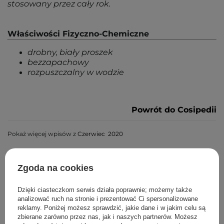
stosowany przez cały rok.
Właściwości Fizyczno-Chemiczne
drobny, biały proszek
bezzapachowy
rozpuszczalny w wodzie
Powrót do Cosipedii
Pokaż więcej wpisów z
Czerwiec 2020
Polecane
Zgoda na cookies
Dzięki ciasteczkom serwis działa poprawnie; możemy także
analizować ruch na stronie i prezentować Ci spersonalizowane
reklamy. Poniżej możesz sprawdzić, jakie dane i w jakim celu są
zbierane zarówno przez nas, jak i naszych partnerów. Możesz