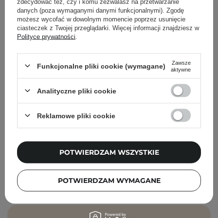
zdecydować też, czy i komu zezwalasz na przetwarzanie
danych (poza wymaganymi danymi funkcjonalnymi). Zgodę
możesz wycofać w dowolnym momencie poprzez usunięcie
ciasteczek z Twojej przeglądarki. Więcej informacji znajdziesz w
Polityce prywatności
.
Zawsze
Funkcjonalne pliki cookie (wymagane)
aktywne
Analityczne pliki cookie
Reklamowe pliki cookie
Evolve Organic Beauty - Daily Detox Facial Wash -
Delikatny Codzienny Płyn do Mycia Twarzy - 100ml
POTWIERDZAM WSZYSTKIE
79,00 zł
89,00 zł
POTWIERDZAM WYMAGANE