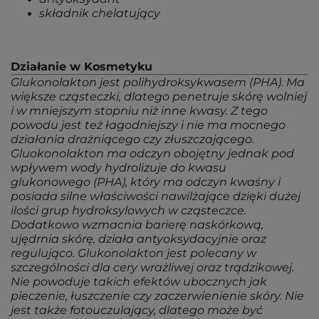
składnik chelatujący
Działanie w Kosmetyku
Glukonolakton jest polihydroksykwasem (PHA). Ma
większe cząsteczki, dlatego penetruje skórę wolniej
i w mniejszym stopniu niż inne kwasy. Z tego
powodu jest też łagodniejszy i nie ma mocnego
działania drażniącego czy złuszczającego.
Gluokonolakton ma odczyn obojętny jednak pod
wpływem wody hydrolizuje do kwasu
glukonowego (PHA), który ma odczyn kwaśny i
posiada silne właściwości nawilżające dzięki dużej
ilości grup hydroksylowych w cząsteczce.
Dodatkowo wzmacnia barierę naskórkową,
ujędrnia skórę, działa antyoksydacyjnie oraz
regulująco. Glukonolakton jest polecany w
szczególności dla cery wrażliwej oraz trądzikowej.
Nie powoduje takich efektów ubocznych jak
pieczenie, łuszczenie czy zaczerwienienie skóry. Nie
jest także fotouczulający, dlatego może być