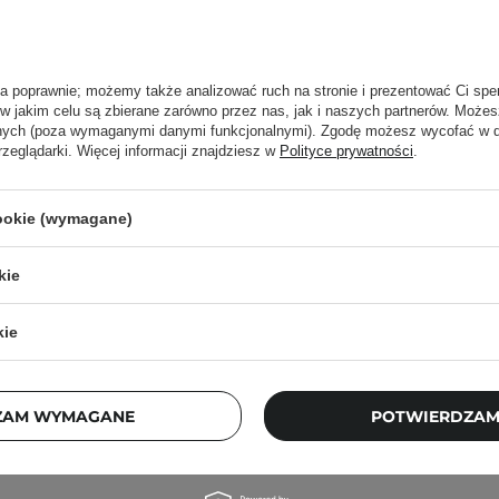
ła poprawnie; możemy także analizować ruch na stronie i prezentować Ci spe
 w jakim celu są zbierane zarówno przez nas, jak i naszych partnerów. Może
anych (poza wymaganymi danymi funkcjonalnymi). Zgodę możesz wycofać w
rzeglądarki. Więcej informacji znajdziesz w
Polityce prywatności
.
cookie (wymagane)
kie
 Choice - Clear - Oil-Free
kie
rizer - Bezolejowy Krem
Nawilżający - 60ml
40,00 zł
175,00 zł
ZAM WYMAGANE
POTWIERDZAM