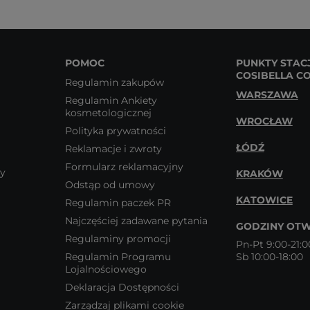
POMOC
PUNKTY STAC
COSIBELLA C
Regulamin zakupów
WARSZAWA
Regulamin Ankiety
kosmetologicznej
WROCŁAW
Polityka prywatności
ŁÓDŹ
Reklamacje i zwroty
Formularz reklamacyjny
wy
KRAKÓW
Odstąp od umowy
KATOWICE
Regulamin paczek PR
Najczęściej zadawane pytania
GODZINY OTW
Regulaminy promocji
Pn-Pt 9:00-21:0
Regulamin Programu
Sb 10:00-18:00
Lojalnościowego
Deklaracja Dostępności
Zarządzaj plikami cookie