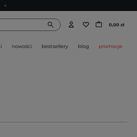
0,00 zł
i
nowości
bestsellery
blog
promocje