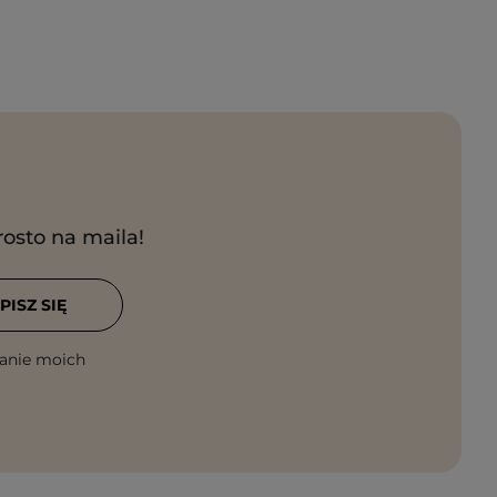
rosto na maila!
PISZ SIĘ
anie moich