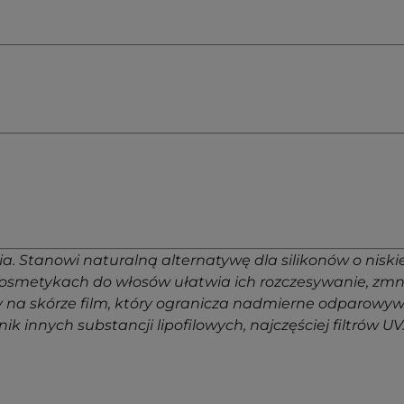
anowi naturalną alternatywę dla silikonów o niskiej le
kosmetykach do włosów ułatwia ich rozczesywanie, zmni
y na skórze film, który ogranicza nadmierne odparowyw
nik innych substancji lipofilowych, najczęściej filtr