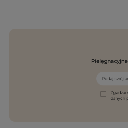
Pielęgnacyjne 
Podaj swój a
Zgadzam
danych p