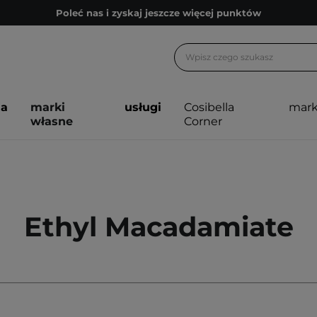
Poleć nas i zyskaj jeszcze więcej punktów
Zapisz się na newsletter pełen porad
Bezpłatne konsultacje kosmetologiczne
Z nami to możliwe! Realizacja zamówienia do 24h.
ja
marki
usługi
Cosibella
mark
Poleć nas i zyskaj jeszcze więcej punktów
własne
Corner
Zapisz się na newsletter pełen porad
Ethyl Macadamiate