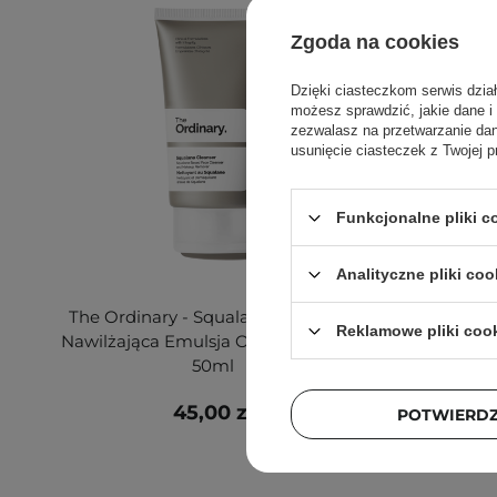
Zgoda na cookies
Dzięki ciasteczkom serwis dzia
możesz sprawdzić, jakie dane i
zezwalasz na przetwarzanie d
usunięcie ciasteczek z Twojej p
Funkcjonalne pliki 
PROMOCJA
Analityczne pliki coo
The Ordinary - Squalane Cleanser -
Paula's
Reklamowe pliki coo
Nawilżająca Emulsja Oczyszczająca -
Moistu
50ml
45,00 zł
1
POTWIERD