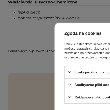
Właściwości Fizyczno-Chemiczne
lepka ciecz
dobrze rozpuszczalny w wodzie
Zgoda na cookies
Dzięki ciasteczkom serwis dzia
możesz sprawdzić, jakie dane i
Pokaż więcej wpisów z
Czerwiec 2020
zezwalasz na przetwarzanie d
usunięcie ciasteczek z Twojej p
Funkcjonalne pliki 
Analityczne pliki coo
Reklamowe pliki coo
Pielęgnacyjne 