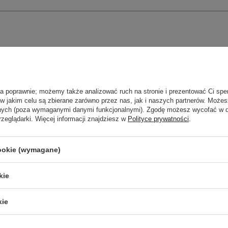
ła poprawnie; możemy także analizować ruch na stronie i prezentować Ci spe
 w jakim celu są zbierane zarówno przez nas, jak i naszych partnerów. Może
anych (poza wymaganymi danymi funkcjonalnymi). Zgodę możesz wycofać w
rzeglądarki. Więcej informacji znajdziesz w
Polityce prywatności
.
cookie (wymagane)
kie
Newsletter Cosibella
kie
checklisty, eksperckie porady, beauty nowości - p