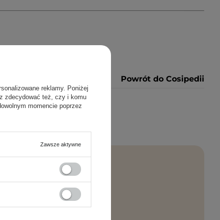
Powrót do Cosipedii
rsonalizowane reklamy. Poniżej
sz zdecydować też, czy i komu
 dowolnym momencie poprzez
Zawsze aktywne
rosto na maila!