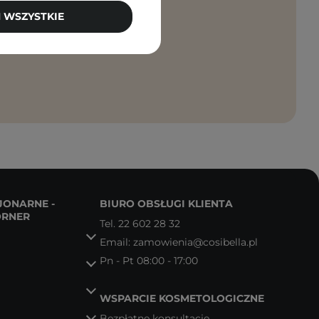
PISZ SIĘ
 WSZYSTKIE
anie moich
JONARNE -
BIURO OBSŁUGI KLIENTA
ORNER
Tel.
22 602 28 32
Email:
zamowienia@cosibella.pl
Pn - Pt 08:00 - 17:00
WSPARCIE KOSMETOLOGICZNE
Bezpłatne konsultacje