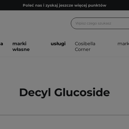
Poleć nas i zyskaj jeszcze więcej punktów
Zapisz się na newsletter pełen porad
Bezpłatne konsultacje kosmetologiczne
Z nami to możliwe! Realizacja zamówienia do 24h.
ja
marki
usługi
Cosibella
mark
Poleć nas i zyskaj jeszcze więcej punktów
własne
Corner
Zapisz się na newsletter pełen porad
Decyl Glucoside