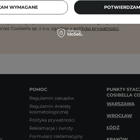
dres email
ZA
ZAM WYMAGANE
POTWIERDZAM
 się na otrzymywanie wiadomości marketingowych i przetwarz
rzez Cosibella sp. z o.o, zgodnie z
polityką prywatności
.
POMOC
PUNKTY STAC
COSIBELLA C
Regulamin zakupów
WARSZAWA
Regulamin Ankiety
kosmetologicznej
WROCŁAW
Polityka prywatności
ŁÓDŹ
Reklamacje i zwroty
Formularz reklamacyjny
wy
KRAKÓW