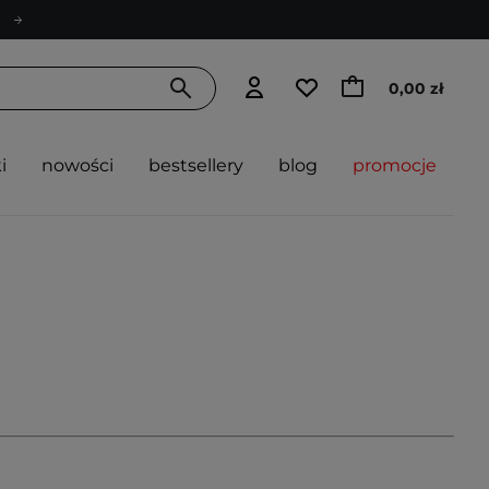
0,00 zł
i
nowości
bestsellery
blog
promocje