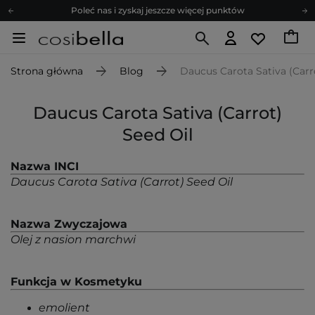
Poleć nas i zyskaj jeszcze więcej punktów
Zapisz się na newsletter pełen porad
Bezpłatne konsultacje kosmetologiczne
Strona główna
Blog
Daucus Carota Sativa (Carr
Z nami to możliwe! Realizacja zamówienia do 24h.
Poleć nas i zyskaj jeszcze więcej punktów
Daucus Carota Sativa (Carrot)
Zapisz się na newsletter pełen porad
Seed Oil
Nazwa INCI
Daucus Carota Sativa (Carrot) Seed Oil
Nazwa Zwyczajowa
Olej z nasion marchwi
Funkcja w Kosmetyku
emolient