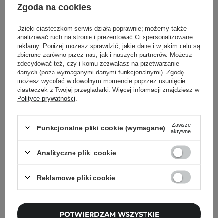
Zgoda na cookies
barwa pomarańczowa
Dzięki ciasteczkom serwis działa poprawnie; możemy także
analizować ruch na stronie i prezentować Ci spersonalizowane
Powrót do Cosipedii
reklamy. Poniżej możesz sprawdzić, jakie dane i w jakim celu są
zbierane zarówno przez nas, jak i naszych partnerów. Możesz
zdecydować też, czy i komu zezwalasz na przetwarzanie
Pokaż więcej wpisów z
Listopad 2021
danych (poza wymaganymi danymi funkcjonalnymi). Zgodę
możesz wycofać w dowolnym momencie poprzez usunięcie
ciasteczek z Twojej przeglądarki. Więcej informacji znajdziesz w
Polityce prywatności
.
Zawsze
Newsletter Cosibella
Funkcjonalne pliki cookie (wymagane)
aktywne
Pielęgnacyjne checklisty, eksperckie porady,
Analityczne pliki cookie
beauty nowości - prosto na maila!
Reklamowe pliki cookie
Podaj swój adres email
Zgadzam się na otrzymywanie
POTWIERDZAM WSZYSTKIE