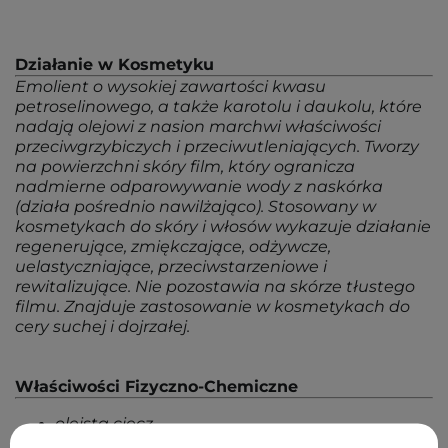
Działanie w Kosmetyku
Emolient o wysokiej zawartości kwasu
petroselinowego, a także karotolu i daukolu, które
nadają olejowi z nasion marchwi właściwości
przeciwgrzybiczych i przeciwutleniających. Tworzy
na powierzchni skóry film, który ogranicza
nadmierne odparowywanie wody z naskórka
(działa pośrednio nawilżająco). Stosowany w
kosmetykach do skóry i włosów wykazuje działanie
regenerujące, zmiękczające, odżywcze,
uelastyczniające, przeciwstarzeniowe i
rewitalizujące. Nie pozostawia na skórze tłustego
filmu. Znajduje zastosowanie w kosmetykach do
cery suchej i dojrzałej.
Właściwości Fizyczno-Chemiczne
oleista ciecz
zapach ziemisto-drzewny