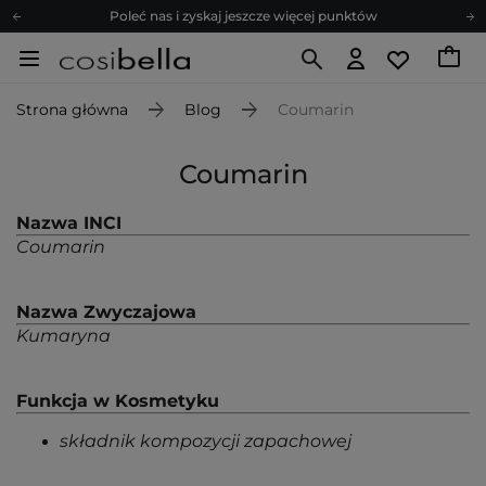
Poleć nas i zyskaj jeszcze więcej punktów
Zapisz się na newsletter pełen porad
Bezpłatne konsultacje kosmetologiczne
Strona główna
Blog
Coumarin
Z nami to możliwe! Realizacja zamówienia do 24h.
Poleć nas i zyskaj jeszcze więcej punktów
Coumarin
Zapisz się na newsletter pełen porad
Nazwa INCI
Coumarin
Nazwa Zwyczajowa
Kumaryna
Funkcja w Kosmetyku
składnik kompozycji zapachowej