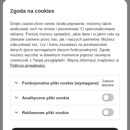
Obecność substancji musi być uwzględniona w
wykazie składników, gdy jej stężenie przekracza:
Zgoda na cookies
0,001 % w produkcie niespłukiwanym
0,01 % w produkcie spłukiwanym
Dzięki ciasteczkom serwis działa poprawnie; możemy także
analizować ruch na stronie i prezentować Ci spersonalizowane
reklamy. Poniżej możesz sprawdzić, jakie dane i w jakim celu są
zbierane zarówno przez nas, jak i naszych partnerów. Możesz
Powrót do Cosipedii
zdecydować też, czy i komu zezwalasz na przetwarzanie
danych (poza wymaganymi danymi funkcjonalnymi). Zgodę
możesz wycofać w dowolnym momencie poprzez usunięcie
Pokaż więcej wpisów z
Wrzesień 2020
ciasteczek z Twojej przeglądarki. Więcej informacji znajdziesz w
Polityce prywatności
.
Zawsze
Funkcjonalne pliki cookie (wymagane)
aktywne
Newsletter Cosibella
Analityczne pliki cookie
Pielęgnacyjne checklisty, eksperckie porady,
beauty nowości - prosto na maila!
Reklamowe pliki cookie
Podaj swój adres email