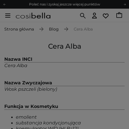
Poleć nas i zyskaj jeszcze więcej punktów
Zapisz się na newsletter pełen porad
Bezpłatne konsultacje kosmetologiczne
Strona główna
Blog
Cera Alba
Z nami to możliwe! Realizacja zamówienia do 24h.
Poleć nas i zyskaj jeszcze więcej punktów
Cera Alba
Zapisz się na newsletter pełen porad
Nazwa INCI
Cera Alba
Nazwa Zwyczajowa
Wosk pszczeli (bielony)
Funkcja w Kosmetyku
emolient
substancja kondycjonująca
koemulgator W/O (HLB=12)