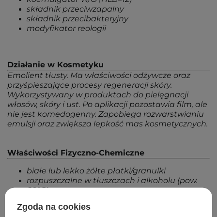
składnik przeciwzapalny
składnik przecibakteryjny
modyfikator reologii
Działanie w Kosmetyku
Emolient tłusty. Ma właściwości odżywcze oraz
przyśpieszające procesy regeneracji skóry.
Wykorzystywany w produktach do pielęgnacji
włosów, skóry i ust. Po aplikacji pozostawia film, ale
nie jest komedogenny. Zapobiega rozwarstwianiu
emulsji oraz zwiększa lepkość mas kosmetycznych.
Właściwości Fizyczno-Chemiczne
białe lub lekko żółte płatki/granulki
rozpuszczalne w tłuszczach i alkoholu (pow.
60°C)
Zgoda na cookies