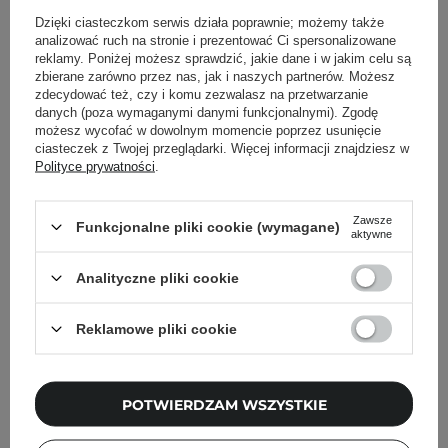
Powrót do Cosipedii
Dzięki ciasteczkom serwis działa poprawnie; możemy także
analizować ruch na stronie i prezentować Ci spersonalizowane
reklamy. Poniżej możesz sprawdzić, jakie dane i w jakim celu są
Pokaż więcej wpisów z
Marzec 2020
zbierane zarówno przez nas, jak i naszych partnerów. Możesz
zdecydować też, czy i komu zezwalasz na przetwarzanie
danych (poza wymaganymi danymi funkcjonalnymi). Zgodę
możesz wycofać w dowolnym momencie poprzez usunięcie
ciasteczek z Twojej przeglądarki. Więcej informacji znajdziesz w
Polityce prywatności
.
Newsletter Cosibella
Zawsze
Funkcjonalne pliki cookie (wymagane)
aktywne
Pielęgnacyjne checklisty, eksperckie porady,
beauty nowości - prosto na maila!
Analityczne pliki cookie
Podaj swój adres email
Reklamowe pliki cookie
Zgadzam się na otrzymywanie
wiadomości marketingowych i
POTWIERDZAM WSZYSTKIE
przetwarzanie moich danych przez
Cosibella sp. z o.o, zgodnie z
polityką