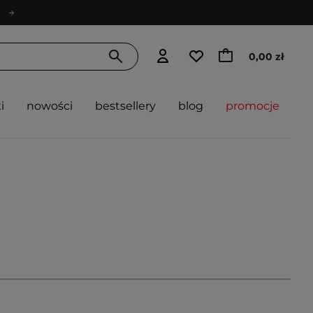
0,00 zł
i
nowości
bestsellery
blog
promocje