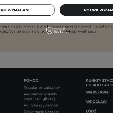
ZAM WYMAGANE
POTWIERDZAM
dres email
ZA
 się na otrzymywanie wiadomości marketingowych i przetwarz
rzez Cosibella sp. z o.o, zgodnie z
polityką prywatności
.
POMOC
PUNKTY STAC
COSIBELLA C
Regulamin zakupów
WARSZAWA
Regulamin Ankiety
kosmetologicznej
WROCŁAW
Polityka prywatności
ŁÓDŹ
Reklamacje i zwroty