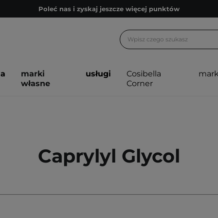
Poleć nas i zyskaj jeszcze więcej punktów
Zapisz się na newsletter pełen porad
Bezpłatne konsultacje kosmetologiczne
Z nami to możliwe! Realizacja zamówienia do 24h.
ja
marki
usługi
Cosibella
mark
Poleć nas i zyskaj jeszcze więcej punktów
własne
Corner
Zapisz się na newsletter pełen porad
Caprylyl Glycol