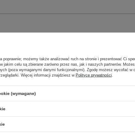
ła poprawnie; możemy także analizować ruch na stronie i prezentować Ci spe
 w jakim celu są zbierane zarówno przez nas, jak i naszych partnerów. Może
anych (poza wymaganymi danymi funkcjonalnymi). Zgodę możesz wycofać w
rzeglądarki. Więcej informacji znajdziesz w
Polityce prywatności
.
cookie (wymagane)
kie
Newsletter Cosibella
kie
checklisty, eksperckie porady, beauty nowości - p