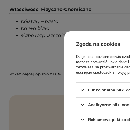
Właściwości Fizyczno-Chemiczne
półstały – pasta
barwa biała
słabo rozpuszczalny w wodzie
Zgoda na cookies
Dzięki ciasteczkom serwis dzia
możesz sprawdzić, jakie dane i
zezwalasz na przetwarzanie d
usunięcie ciasteczek z Twojej p
Pokaż więcej wpisów z
Luty 2021
Funkcjonalne pliki 
Analityczne pliki coo
Reklamowe pliki coo
Pielęgnacyjne 