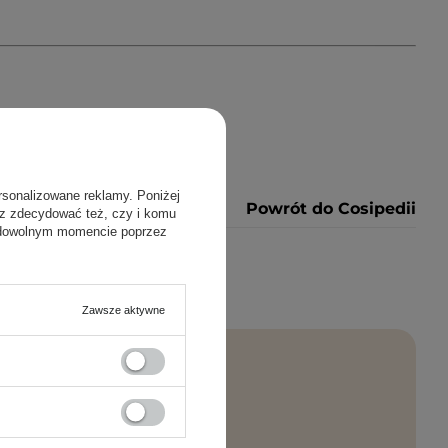
rsonalizowane reklamy. Poniżej
Powrót do Cosipedii
sz zdecydować też, czy i komu
 dowolnym momencie poprzez
Zawsze aktywne
rosto na maila!