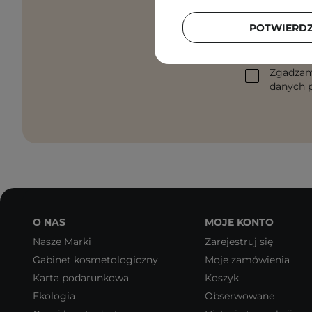
POTWIERD
Podaj swój a
Zgadzam
danych p
O NAS
MOJE KONTO
Nasze Marki
Zarejestruj się
Gabinet kosmetologiczny
Moje zamówienia
Karta podarunkowa
Koszyk
Ekologia
Obserwowane