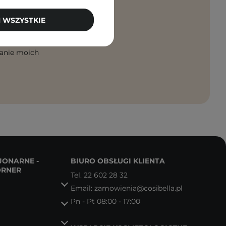
 WSZYSTKIE
PISZ SIĘ
anie moich
JONARNE -
BIURO OBSŁUGI KLIENTA
ORNER
Tel.
22 602 28 32
Email:
zamowienia@cosibella.pl
Pn - Pt 08:00 - 17:00