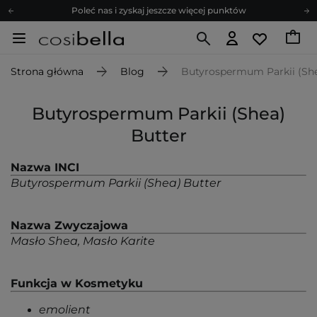
Poleć nas i zyskaj jeszcze więcej punktów
Zapisz się na newsletter pełen porad
Bezpłatne konsultacje kosmetologiczne
Strona główna
Blog
Butyrospermum Parkii (She
Z nami to możliwe! Realizacja zamówienia do 24h.
Poleć nas i zyskaj jeszcze więcej punktów
Butyrospermum Parkii (Shea)
Zapisz się na newsletter pełen porad
Butter
Nazwa INCI
Butyrospermum Parkii (Shea) Butter
Nazwa Zwyczajowa
Masło Shea, Masło Karite
Funkcja w Kosmetyku
emolient