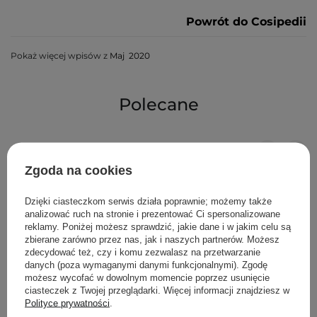
Powrót do Cosipedii
Pokaż więcej wpisów z
Maj 2020
Polecane
Zgoda na cookies
Dzięki ciasteczkom serwis działa poprawnie; możemy także
analizować ruch na stronie i prezentować Ci spersonalizowane
reklamy. Poniżej możesz sprawdzić, jakie dane i w jakim celu są
zbierane zarówno przez nas, jak i naszych partnerów. Możesz
zdecydować też, czy i komu zezwalasz na przetwarzanie
danych (poza wymaganymi danymi funkcjonalnymi). Zgodę
możesz wycofać w dowolnym momencie poprzez usunięcie
ciasteczek z Twojej przeglądarki. Więcej informacji znajdziesz w
Polityce prywatności
.