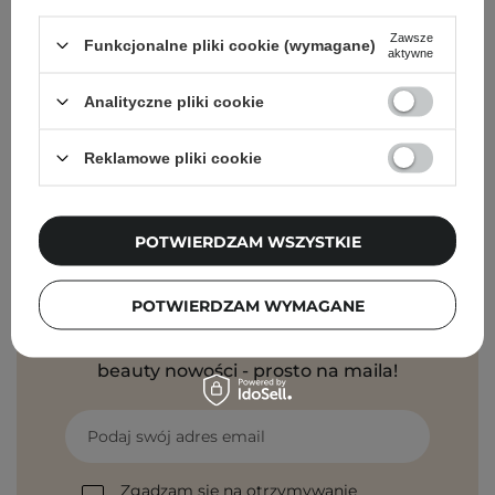
Zawsze
Funkcjonalne pliki cookie (wymagane)
PROMOCJA
aktywne
Asoa - Mus Ujędrniający do Ciała - Energetyczna
Analityczne pliki cookie
Pomarańcza - 120ml
35,10 zł
36,90 zł
Reklamowe pliki cookie
POTWIERDZAM WSZYSTKIE
Newsletter Cosibella
POTWIERDZAM WYMAGANE
Pielęgnacyjne checklisty, eksperckie porady,
beauty nowości - prosto na maila!
Podaj swój adres email
Zgadzam się na otrzymywanie