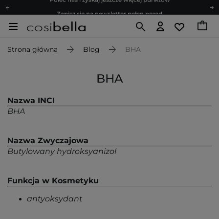
Zapisz się na newsletter pełen porad
Bezpłatne konsultacje kosmetologiczne
Z nami to możliwe! Realizacja zamówienia do 24h.
Strona główna
Blog
BHA
Poleć nas i zyskaj jeszcze więcej punktów
Zapisz się na newsletter pełen porad
BHA
Nazwa INCI
BHA
Nazwa Zwyczajowa
Butylowany hydroksyanizol
Funkcja w Kosmetyku
antyoksydant