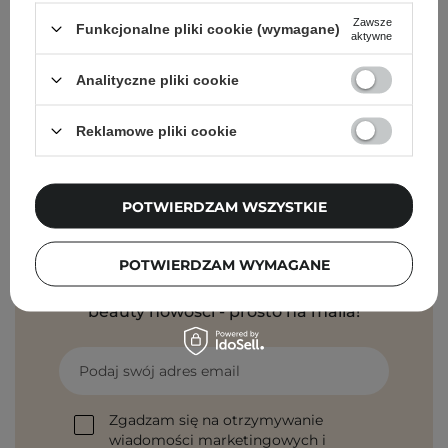
Zawsze
Funkcjonalne pliki cookie (wymagane)
aktywne
Analityczne pliki cookie
Powrót do Cosipedii
Reklamowe pliki cookie
Pokaż więcej wpisów z
Sierpień 2020
POTWIERDZAM WSZYSTKIE
Newsletter Cosibella
POTWIERDZAM WYMAGANE
Pielęgnacyjne checklisty, eksperckie porady,
beauty nowości - prosto na maila!
Podaj swój adres email
Zgadzam się na otrzymywanie
wiadomości marketingowych i