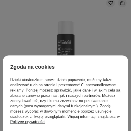
Zgoda na cookies
Dzięki ciasteczkom serwis działa poprawnie; możemy także
BESTSELLER
WYBÓR KOSMETOLOGA
analizować ruch na stronie i prezentować Ci spersonalizowane
reklamy. Poniżej możesz sprawdzić, jakie dane i w jakim celu są
Paula's Choice - Skin Perfecting - 2% BHA Liquid
zbierane zarówno przez nas, jak i naszych partnerów. Możesz
zdecydować też, czy i komu zezwalasz na przetwarzanie
Exfoliant - Płyn Złuszczający z 2% Kwasem Salicylowym
danych (poza wymaganymi danymi funkcjonalnymi). Zgodę
- 30ml
możesz wycofać w dowolnym momencie poprzez usunięcie
ciasteczek z Twojej przeglądarki. Więcej informacji znajdziesz w
50,20 zł
59,00 zł
Polityce prywatności
.