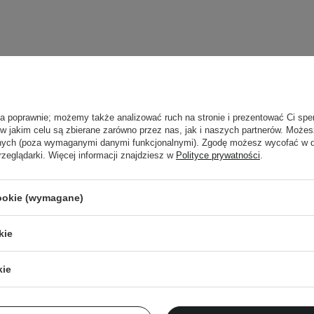
ła poprawnie; możemy także analizować ruch na stronie i prezentować Ci spe
 w jakim celu są zbierane zarówno przez nas, jak i naszych partnerów. Może
anych (poza wymaganymi danymi funkcjonalnymi). Zgodę możesz wycofać w
rzeglądarki. Więcej informacji znajdziesz w
Polityce prywatności
.
cookie (wymagane)
Newsletter Cosibella
kie
checklisty, eksperckie porady, beauty nowości - p
kie
dres email
ZA