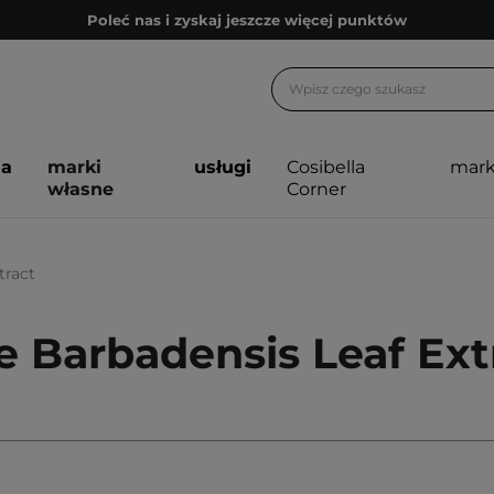
Poleć nas i zyskaj jeszcze więcej punktów
Zapisz się na newsletter pełen porad
Bezpłatne konsultacje kosmetologiczne
Z nami to możliwe! Realizacja zamówienia do 24h.
ja
marki
usługi
Cosibella
mark
Poleć nas i zyskaj jeszcze więcej punktów
własne
Corner
Zapisz się na newsletter pełen porad
tract
e Barbadensis Leaf Ext