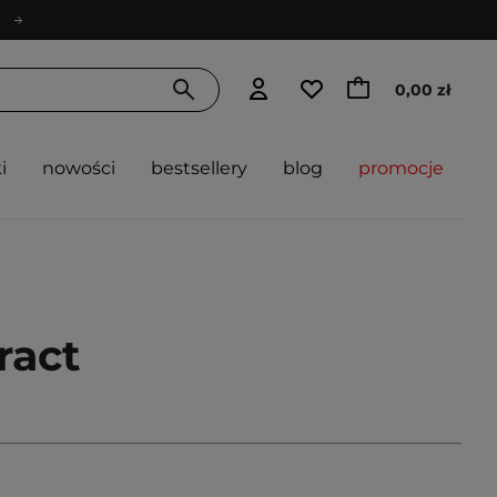
0,00 zł
i
nowości
bestsellery
blog
promocje
ract