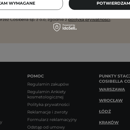
ZAM WYMAGANE
POTWIERDZAM
 się na otrzymywanie wiadomości marketingowych i przetwarz
rzez Cosibella sp. z o.o, zgodnie z
polityką prywatności
.
POMOC
PUNKTY STAC
COSIBELLA C
Regulamin zakupów
WARSZAWA
Regulamin Ankiety
kosmetologicznej
WROCŁAW
Polityka prywatności
ŁÓDŹ
Reklamacje i zwroty
Formularz reklamacyjny
wy
KRAKÓW
Odstąp od umowy