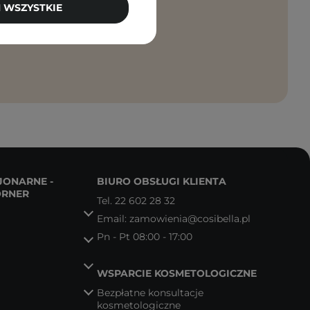
 WSZYSTKIE
anie moich
JONARNE -
BIURO OBSŁUGI KLIENTA
ORNER
Tel.
22 602 28 32
Email:
zamowienia@cosibella.pl
Pn - Pt 08:00 - 17:00
WSPARCIE KOSMETOLOGICZNE
Bezpłatne konsultacje
kosmetologiczne