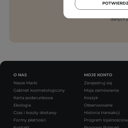
POTWIERD
Zgadzam
danych p
O NAS
MOJE KONTO
Nasze Marki
Zarejestruj się
Gabinet kosmetologiczny
Moje zamówienia
Karta podarunkowa
Koszyk
Ekologia
Obserwowane
Czas i koszty dostawy
Historia transakcji
Formy płatności
Program lojalnościo
Kontakt
Program Poleceń