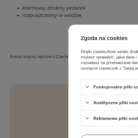
kremowy, drobny proszek
rozpuszczalny w wodzie
Zgoda na cookies
Dzięki ciasteczkom serwis dzia
Pokaż więcej wpisów z
Czerwiec 2020
możesz sprawdzić, jakie dane i
zezwalasz na przetwarzanie d
usunięcie ciasteczek z Twojej p
Funkcjonalne pliki 
Analityczne pliki coo
Pielęgnacyjne 
Reklamowe pliki coo
Podaj swój a