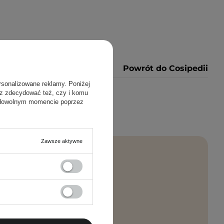
Powrót do Cosipedii
rsonalizowane reklamy. Poniżej
sz zdecydować też, czy i komu
 dowolnym momencie poprzez
Zawsze aktywne
rosto na maila!
PISZ SIĘ