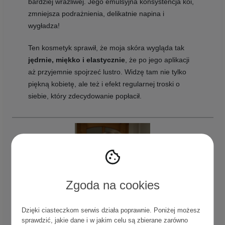
bardziej wrażliwej. Jego emulsyjna konsystencja koi,
zmniejsza podrażnienia, delikatnie napina i
wygładza!
Ten kosmetyk sprawił, że moja skóra wygląda tak
jędrnie, miękko i elastycznie
, że po jego aplikacji
aż przyjemnie spojrzeć lustro. Widzę tam nie tylko
piękną kobietę, ale też i efekt regularnej troski o
siebie, który zdecydowanie popłacił.
Zgoda na cookies
Dzięki ciasteczkom serwis działa poprawnie. Poniżej możesz
sprawdzić, jakie dane i w jakim celu są zbierane zarówno