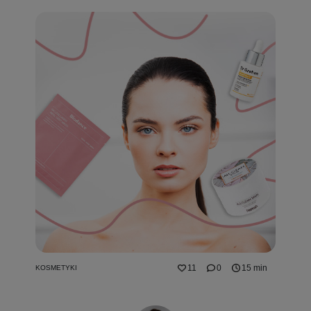
11
0
15 min
KOSMETYKI