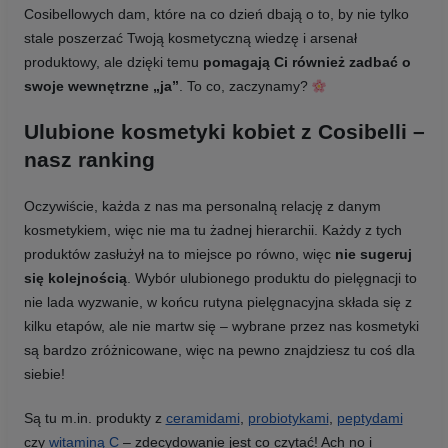
Cosibellowych dam, które na co dzień dbają o to, by nie tylko
stale poszerzać Twoją kosmetyczną wiedzę i arsenał
produktowy, ale dzięki temu
pomagają Ci również zadbać o
swoje wewnętrzne „ja”
. To co, zaczynamy?
Ulubione kosmetyki kobiet z Cosibelli –
nasz ranking
Oczywiście, każda z nas ma personalną relację z danym
kosmetykiem, więc nie ma tu żadnej hierarchii. Każdy z tych
produktów zasłużył na to miejsce po równo, więc
nie sugeruj
się kolejnością
. Wybór ulubionego produktu do pielęgnacji to
nie lada wyzwanie, w końcu rutyna pielęgnacyjna składa się z
kilku etapów, ale nie martw się – wybrane przez nas kosmetyki
są bardzo zróżnicowane, więc na pewno znajdziesz tu coś dla
siebie!
Są tu m.in. produkty z
ceramidami
,
probiotykami
,
peptydami
czy
witaminą C
– zdecydowanie jest co czytać! Ach no i