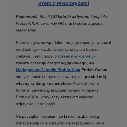
Krem z Probiotykami
Pojemność
: 50 ml
|
Składniki aktywne:
kompleks
Probio-CICA, ceramidy NP, masło shea, arginina,
niacynamid
Przez długi czas wpadałam na jego recenzje w social
mediach i jak każda dziewczyna byłam bardzo
ciekawa. Jeśli chodzi o
koreańskie kosmetyki
,
zawsze oczekuję czegoś
wyjątkowego
, ale
Madagascar Centella Probio-Cica
Enrich Cream
nie tylko spełnił moje oczekiwania, ale
przebił mój
własny ranking kosmetyków
. A sekret tkwi w
formule, zawierającej opatentowany kompleks
Probio-CICA, który łączy ekstrakt z wąkroty
azjatyckiej i probiotyki.
Na początku myślałam, że krem ma zbyt lekką
konsystencję i nie sprawdzi się w przypadku mojej