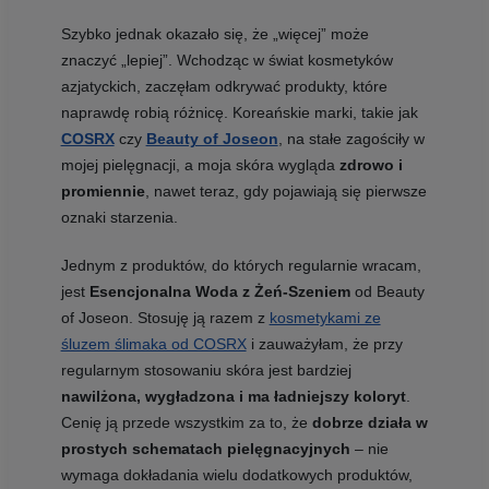
Szybko jednak okazało się, że „więcej” może
znaczyć „lepiej”. Wchodząc w świat kosmetyków
azjatyckich, zaczęłam odkrywać produkty, które
naprawdę robią różnicę. Koreańskie marki, takie jak
COSRX
czy
Beauty of Joseon
, na stałe zagościły w
mojej pielęgnacji, a moja skóra wygląda
zdrowo i
promiennie
, nawet teraz, gdy pojawiają się pierwsze
oznaki starzenia.
Jednym z produktów, do których regularnie wracam,
jest
Esencjonalna Woda z Żeń-Szeniem
od Beauty
of Joseon. Stosuję ją razem z
kosmetykami ze
śluzem ślimaka od COSRX
i zauważyłam, że przy
regularnym stosowaniu skóra jest bardziej
nawilżona, wygładzona i ma ładniejszy koloryt
.
Cenię ją przede wszystkim za to, że
dobrze działa w
prostych schematach pielęgnacyjnych
– nie
wymaga dokładania wielu dodatkowych produktów,