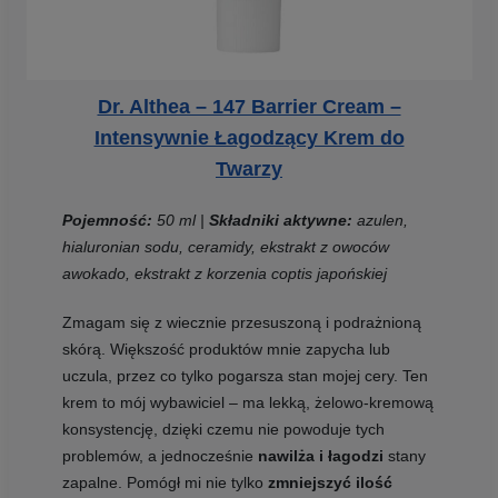
Dr. Althea – 147 Barrier Cream –
Intensywnie Łagodzący Krem do
Twarzy
Pojemność:
50 ml |
Składniki aktywne:
azulen,
hialuronian sodu, ceramidy, ekstrakt z owoców
awokado, ekstrakt z korzenia coptis japońskiej
Zmagam się z wiecznie przesuszoną i podrażnioną
skórą. Większość produktów mnie zapycha lub
uczula, przez co tylko pogarsza stan mojej cery. Ten
krem to mój wybawiciel – ma lekką, żelowo-kremową
konsystencję, dzięki czemu nie powoduje tych
problemów, a jednocześnie
nawilża i łagodzi
stany
zapalne. Pomógł mi nie tylko
zmniejszyć ilość