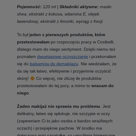
Pojemność:
120 ml |
Składniki aktywne:
masło
shea, ekstrakt z kokosa, witamina E, olejek
lawendowy, ekstrakt z limonki, wyciąg z frezji
To był
jeden z pierwszych produktów, które
przetestowałam
po rozpoczęciu pracy w Cosibelli,
dlatego mam do niego sentyment. Dzięki niemu też
poznałam
dwuetapowe oczyszczanie
i przekonałam
się do
balsamów do demakijażu
. Nie wiedziałam, że
da się tak łatwo, efektywnie i przyjemnie oczyścić
skórę!
Co więcej, nie zliczę ile produktów
przetestowałam do tej pory, a mimo to
wracam do
niego
.
Żaden makijaż nie sprawia mu problemu
. Jest
delikatny, łatwo się spłukuje, nie szczypie w oczy
(zapewniam Ci to jako osoba o bardzo wrażliwych
oczach) i przepięknie pachnie. W środku ma
dołączoną mini szpatułkę, co umożliwia higieniczne