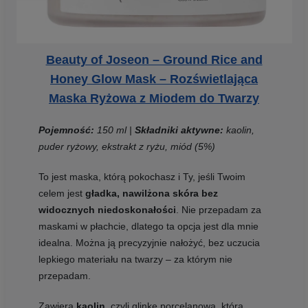
Beauty of Joseon – Ground Rice and
Honey Glow Mask – Rozświetlająca
Maska Ryżowa z Miodem do Twarzy
Pojemność:
150 ml |
Składniki aktywne:
kaolin,
puder ryżowy, ekstrakt z ryżu, miód (5%)
To jest maska, którą pokochasz i Ty, jeśli Twoim
celem jest
gładka, nawilżona skóra bez
widocznych niedoskonałości
. Nie przepadam za
maskami w płachcie, dlatego ta opcja jest dla mnie
idealna. Można ją precyzyjnie nałożyć, bez uczucia
lepkiego materiału na twarzy – za którym nie
przepadam.
Zawiera
kaolin
, czyli glinkę porcelanową, która