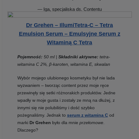
— Iga, specjaliska ds. Contentu
Dr Grehen – IllumiTetra-C – Tetra
Emulsion Serum – Emulsyjne Serum z
Witaminą C Tetra
Pojemność:
50 ml |
Składniki aktywne:
tetra-
witamina C 2%, β-karoten, witamina E, skwalan
Wybór mojego ulubionego kosmetyku był nie lada
wyzwaniem – tworząc content przez moje ręce
przewinęły się setki różnorakich produktów. Jedne
wpadły w moje gusta i zostały ze mną na dłużej, z
innymi się nie polubiliśmy i dość szybko
pożegnaliśmy. Jednak to
serum z witaminą C
od
marki
Dr Grehen
było dla mnie
przełomowe
.
Dlaczego?