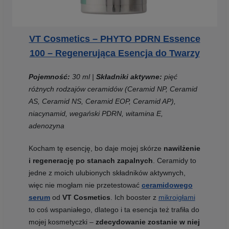
VT Cosmetics – PHYTO PDRN Essence
100 – Regenerująca Esencja do Twarzy
Pojemność:
30 ml |
Składniki aktywne:
pięć
różnych rodzajów ceramidów (Ceramid NP, Ceramid
AS, Ceramid NS, Ceramid EOP, Ceramid AP),
niacynamid, wegański PDRN, witamina E,
adenozyna
Kocham tę esencję, bo daje mojej skórze
nawilżenie
i regenerację po stanach zapalnych
. Ceramidy to
jedne z moich ulubionych składników aktywnych,
więc nie mogłam nie przetestować
ceramidowego
serum
od
VT Cosmetics
. Ich booster z
mikroigłami
to coś wspaniałego, dlatego i ta esencja też trafiła do
mojej kosmetyczki –
zdecydowanie zostanie w niej