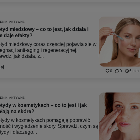
DNIKI AKTYWNE
tyd miedziowy – co to jest, jak działa i
ie daje efekty?
tyd miedziowy coraz częściej pojawia się w
ęgnacji anti-aging i regeneracyjnej.
wdź, jak działa, z...
aj
0
0
6 min
DNIKI AKTYWNE
tydy w kosmetykach – co to jest i jak
ałają na skórę?
tydy w kosmetykach pomagają poprawić
rność i wygładzenie skóry. Sprawdź, czym są
tydy i dlaczego...