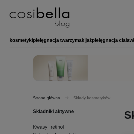
kosmetyki
pielęgnacja twarzy
makijaż
pielęgnacja ciała
w
Strona główna
Składy kosmetyków
Składniki aktywne
S
Kwasy i retinol