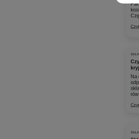
Par
kos
Czę
Czyt
SKŁA
Czy
kry
Na 
odp
skł
równ
Czyt
SKŁA