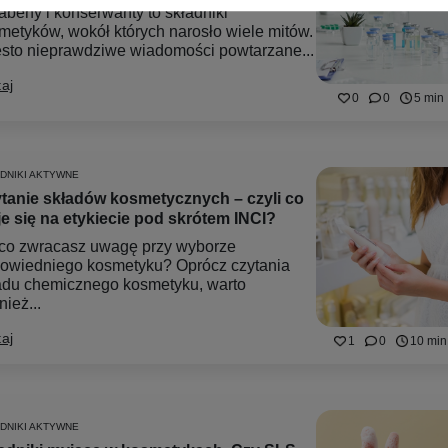
abeny i konserwanty to składniki
metyków, wokół których narosło wiele mitów.
sto nieprawdziwe wiadomości powtarzane...
aj
0
0
5 min
DNIKI AKTYWNE
tanie składów kosmetycznych – czyli co
je się na etykiecie pod skrótem INCI?
co zwracasz uwagę przy wyborze
owiedniego kosmetyku? Oprócz czytania
adu chemicznego kosmetyku, warto
ież...
aj
1
0
10 min
DNIKI AKTYWNE