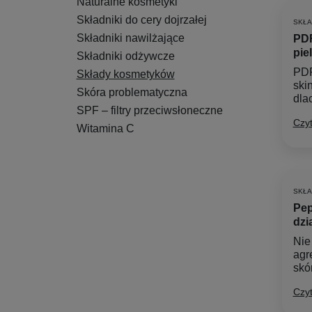
Naturalne kosmetyki
Składniki do cery dojrzałej
SKŁ
Składniki nawilżające
PDR
pie
Składniki odżywcze
PDR
Składy kosmetyków
skin
Skóra problematyczna
dla
SPF – filtry przeciwsłoneczne
Czyt
Witamina C
SKŁA
Pep
dzi
Nie
agr
skó
Czyt