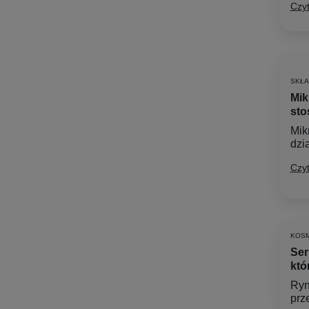
Czyt
SKŁA
Mik
sto
Mik
dzia
Czyt
KOSM
Ser
któ
Ryn
prz