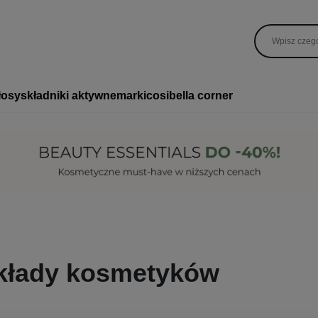
łosy
składniki aktywne
marki
cosibella corner
kłady kosmetyków