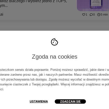
awdź dlaczego i wybierz jedno z TOP5,
ym...
aj
1
0
5 min
DNIKI AKTYWNE
metyki z enzymami do twarzy i ciała –
naj najlepsze!
iedz się, jak enzymy działają na skórę i w
Zgoda na cookies
ich kosmetykach je znajdziesz!
aj
asteczkom serwis działa poprawnie. Poniżej możesz sprawdzić, jakie dane i 
0
0
5 min
bierane zarówno przez nas, jak i naszych partnerów. Masz możliwość określe
 ich przechowywania lub dostępu. Zgodę możesz wycofać w dowolnym mom
sunięcie ciasteczek z Twojej przeglądarki. Więcej informacji znajdziesz w
po
ści
.
DNIKI AKTYWNE
abeny i konserwanty w kosmetykach –
USTAWIENIA
ZGADZAM SIĘ
 trzeba ich się bać?