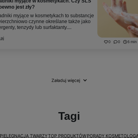
adniki myjące w kosmetykach. Czy SLS
pewno jest zły?
adniki myjące w kosmetykach to substancje
ierzchniowo czynne określane także jako
rgenty, tenzydy lub surfaktanty....
aj
0
0
6 min
Załaduj więcej
Tagi
PIELĘGNACJA TWARZY
TOP PRODUKTÓW
PORADY KOSMETOLOG