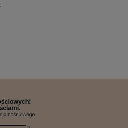
E
nościowych!
ściami.
lojalnościowego