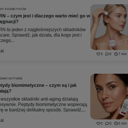
ADY KOSMETYKÓW
N – czym jest i dlaczego warto mieć go w
lęgnacji?
N to jeden z najgłośniejszych składników
care. Sprawdź, jak działa, dla kogo jest i
czego...
aj
3
0
7 min
DNIKI AKTYWNE
tydy biomimetyczne – czym są i jak
ałają?
 wszystkie składniki anti-aging działają
esywnie. Peptydy biomimetyczne wspierają
rę w bardziej delikatny sposób. Sprawdź,...
aj
0
0
6 min