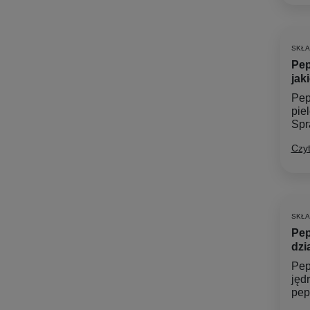
SKŁA
Pep
jak
Pep
piel
Spra
Czyt
SKŁA
Pep
dzi
Pep
jęd
pep