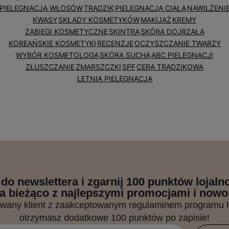
PIELĘGNACJA WŁOSÓW
TRĄDZIK
PIELĘGNACJA CIAŁA
NAWILŻENI
KWASY
SKŁADY KOSMETYKÓW
MAKIJAŻ
KREMY
ZABIEGI KOSMETYCZNE
SKINTRA
SKÓRA DOJRZAŁA
KOREAŃSKIE KOSMETYKI
RECENZJE
OCZYSZCZANIE TWARZY
WYBÓR KOSMETOLOGA
SKÓRA SUCHA
ABC PIELĘGNACJI
ZŁUSZCZANIE
ZMARSZCZKI
SPF
CERA TRĄDZIKOWA
LETNIA PIELĘGNACJA
 do newslettera i zgarnij 100 punktów lojal
a bieżąco z najlepszymi promocjami i nowo
owany klient z zaakceptowanym regulaminem programu 
otrzymasz dodatkowe 100 punktów po zapisie!