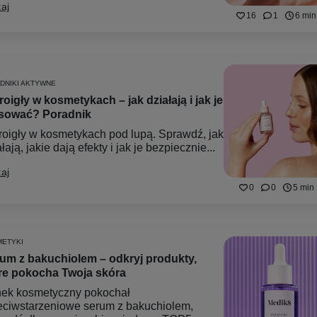
aj
16
1
6 min
DNIKI AKTYWNE
roigły w kosmetykach – jak działają i jak je
sować? Poradnik
roigły w kosmetykach pod lupą. Sprawdź, jak
łają, jakie dają efekty i jak je bezpiecznie...
aj
0
0
5 min
ETYKI
um z bakuchiolem – odkryj produkty,
re pokocha Twoja skóra
ek kosmetyczny pokochał
eciwstarzeniowe serum z bakuchiolem,