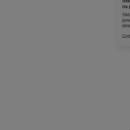
Skł
na 
Skł
pow
dete
Czyt