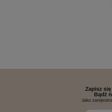
Zapisz się
Bądź n
Jako zarejestr