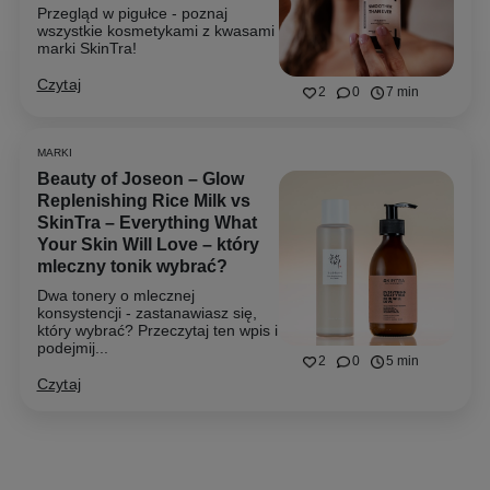
Przegląd w pigułce - poznaj
wszystkie kosmetykami z kwasami
marki SkinTra!
Czytaj
2
0
7 min
MARKI
Beauty of Joseon – Glow
Replenishing Rice Milk vs
SkinTra – Everything What
Your Skin Will Love – który
mleczny tonik wybrać?
Dwa tonery o mlecznej
konsystencji - zastanawiasz się,
który wybrać? Przeczytaj ten wpis i
podejmij...
2
0
5 min
Czytaj