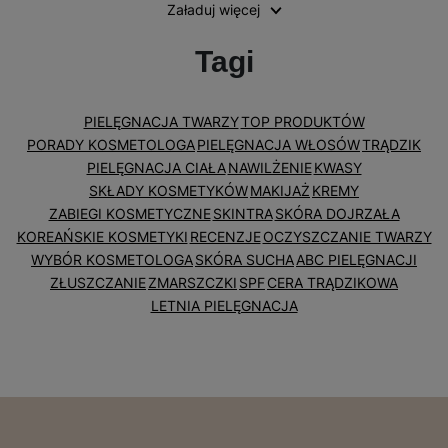
Załaduj więcej
Tagi
PIELĘGNACJA TWARZY
TOP PRODUKTÓW
PORADY KOSMETOLOGA
PIELĘGNACJA WŁOSÓW
TRĄDZIK
PIELĘGNACJA CIAŁA
NAWILŻENIE
KWASY
SKŁADY KOSMETYKÓW
MAKIJAŻ
KREMY
ZABIEGI KOSMETYCZNE
SKINTRA
SKÓRA DOJRZAŁA
KOREAŃSKIE KOSMETYKI
RECENZJE
OCZYSZCZANIE TWARZY
WYBÓR KOSMETOLOGA
SKÓRA SUCHA
ABC PIELĘGNACJI
ZŁUSZCZANIE
ZMARSZCZKI
SPF
CERA TRĄDZIKOWA
LETNIA PIELĘGNACJA