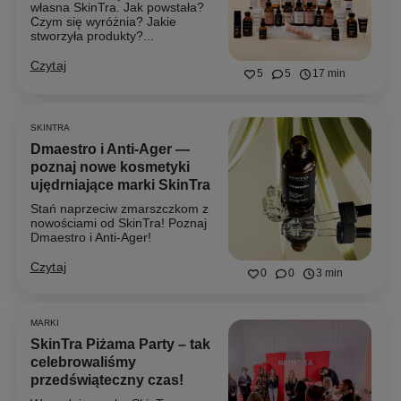
własna SkinTra. Jak powstała?
Czym się wyróżnia? Jakie
stworzyła produkty?...
Czytaj
5
5
17 min
SKINTRA
Dmaestro i Anti-Ager —
poznaj nowe kosmetyki
ujędrniające marki SkinTra
Stań naprzeciw zmarszczkom z
nowościami od SkinTra! Poznaj
Dmaestro i Anti-Ager!
Czytaj
0
0
3 min
MARKI
SkinTra Piżama Party – tak
celebrowaliśmy
przedświąteczny czas!