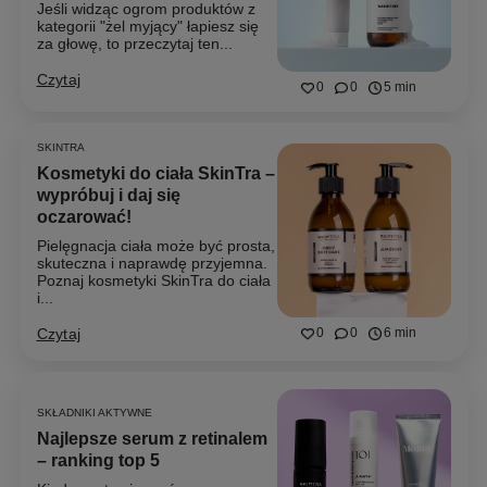
Jeśli widząc ogrom produktów z
kategorii "żel myjący" łapiesz się
za głowę, to przeczytaj ten...
Czytaj
0
0
5 min
SKINTRA
Kosmetyki do ciała SkinTra –
wypróbuj i daj się
oczarować!
Pielęgnacja ciała może być prosta,
skuteczna i naprawdę przyjemna.
Poznaj kosmetyki SkinTra do ciała
i...
Czytaj
0
0
6 min
SKŁADNIKI AKTYWNE
Najlepsze serum z retinalem
– ranking top 5