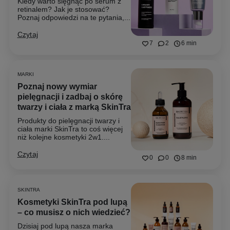
Kiedy warto sięgnąć po serum z
retinalem? Jak je stosować?
Poznaj odpowiedzi na te pytania,...
Czytaj
7
2
6 min
MARKI
Poznaj nowy wymiar
pielęgnacji i zadbaj o skórę
twarzy i ciała z marką SkinTra
Produkty do pielęgnacji twarzy i
ciała marki SkinTra to coś więcej
niż kolejne kosmetyki 2w1....
Czytaj
0
0
8 min
SKINTRA
Kosmetyki SkinTra pod lupą
– co musisz o nich wiedzieć?
Dzisiaj pod lupą nasza marka