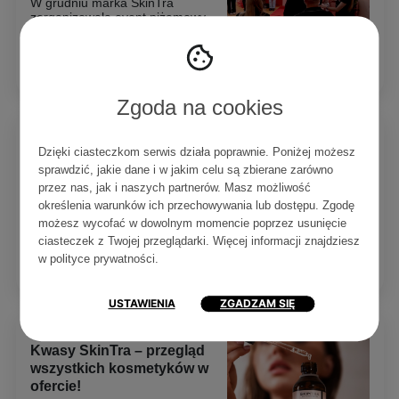
W grudniu marka SkinTra
zorganizowała event piżamowy -
przeczytaj wpis z naszą relacją z
wydarzenia!
Czytaj
0
0
4 min
Zgoda na cookies
MARKI
Serum do ciała: The Ordinary
Dzięki ciasteczkom serwis działa poprawnie. Poniżej możesz
vs. SkinTra – które będzie
sprawdzić, jakie dane i w jakim celu są zbierane zarówno
lepsze dla Ciebie?
przez nas, jak i naszych partnerów. Masz możliwość
określenia warunków ich przechowywania lub dostępu. Zgodę
Serum do ciała to prawdziwy hit
możesz wycofać w dowolnym momencie poprzez usunięcie
pielęgnacyjny. W tym wpisie
dowiesz się, czym różnią się...
ciasteczek z Twojej przeglądarki. Więcej informacji znajdziesz
w
polityce prywatności
.
Czytaj
0
0
6 min
USTAWIENIA
ZGADZAM SIĘ
MARKI
Kwasy SkinTra – przegląd
wszystkich kosmetyków w
ofercie!