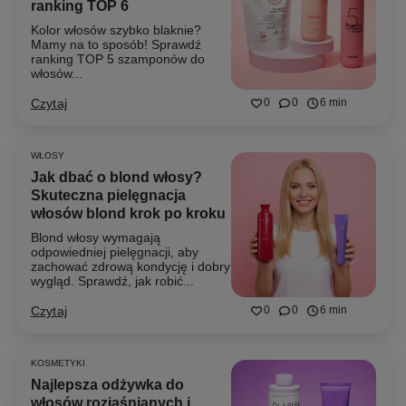
ranking TOP 6
Kolor włosów szybko blaknie?
Mamy na to sposób! Sprawdź
ranking TOP 5 szamponów do
włosów...
Czytaj
0
0
6 min
WŁOSY
Jak dbać o blond włosy?
Skuteczna pielęgnacja
włosów blond krok po kroku
Blond włosy wymagają
odpowiedniej pielęgnacji, aby
zachować zdrową kondycję i dobry
wygląd. Sprawdź, jak robić...
Czytaj
0
0
6 min
KOSMETYKI
Najlepsza odżywka do
włosów rozjaśnianych i