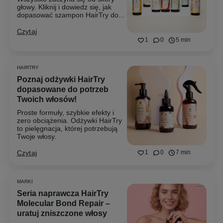
głowy. Kliknij i dowiedz się, jak
dopasować szampon HairTry do...
Czytaj
1
0
5 min
HAIRTRY
Poznaj odżywki HairTry
dopasowane do potrzeb
Twoich włosów!
Proste formuły, szybkie efekty i
zero obciążenia. Odżywki HairTry
to pielęgnacja, której potrzebują
Twoje włosy.
Czytaj
1
0
7 min
MARKI
Seria naprawcza HairTry
Molecular Bond Repair –
uratuj zniszczone włosy