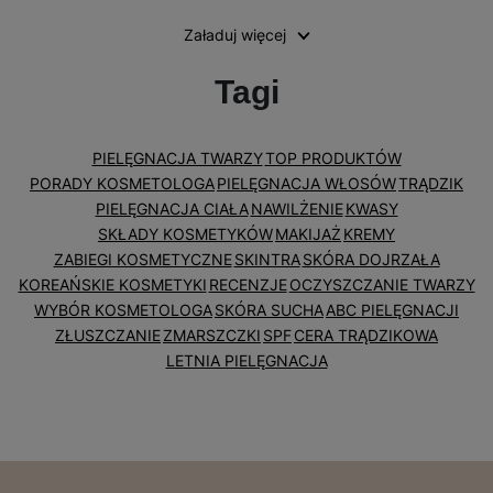
Załaduj więcej
Tagi
PIELĘGNACJA TWARZY
TOP PRODUKTÓW
PORADY KOSMETOLOGA
PIELĘGNACJA WŁOSÓW
TRĄDZIK
PIELĘGNACJA CIAŁA
NAWILŻENIE
KWASY
SKŁADY KOSMETYKÓW
MAKIJAŻ
KREMY
ZABIEGI KOSMETYCZNE
SKINTRA
SKÓRA DOJRZAŁA
KOREAŃSKIE KOSMETYKI
RECENZJE
OCZYSZCZANIE TWARZY
WYBÓR KOSMETOLOGA
SKÓRA SUCHA
ABC PIELĘGNACJI
ZŁUSZCZANIE
ZMARSZCZKI
SPF
CERA TRĄDZIKOWA
LETNIA PIELĘGNACJA