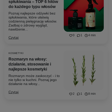
spłukiwania – TOP 6 hitów
do każdego typu włosów
Poznaj najlepsze odżywki bez
spłukiwania, które ułatwią
codzienną pielęgnację włosów.
Zadbaj o zdrowy wygląd,
nawilżenie...
0
1
4 min
Czytaj
KOSMETYKI
Rozmaryn na włosy:
działanie, stosowanie i
najlepsze kosmetyki
Rozmaryn może zaskoczyć - i to
nie tylko w kuchni. Poznaj jego
działanie na włosy...
Czytaj
2
1
8 min