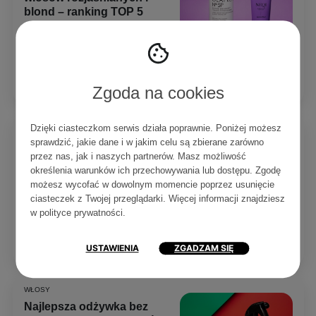
blond – ranking TOP 5
Dobra odżywka do włosów
rozjaśnianych potrafi całkowicie
odmienić ich wygląd. Dlatego
zebrałam 5 produktów, które...
Czytaj
0
0
5 min
Zgoda na cookies
Dzięki ciasteczkom serwis działa poprawnie. Poniżej możesz
WŁOSY
sprawdzić, jakie dane i w jakim celu są zbierane zarówno
Najlepszy szampon do
przez nas, jak i naszych partnerów. Masz możliwość
włosów rozjaśnianych i
określenia warunków ich przechowywania lub dostępu. Zgodę
blond – ranking TOP 6
możesz wycofać w dowolnym momencie poprzez usunięcie
Szampon do włosów rozjaśnianych
ciasteczek z Twojej przeglądarki. Więcej informacji znajdziesz
powinien jednocześnie nawilżać i
w
polityce prywatności
.
chronić kolor. Sprawdź ranking
TOP 6 i...
USTAWIENIA
ZGADZAM SIĘ
Czytaj
0
0
5 min
WŁOSY
Najlepsza odżywka bez