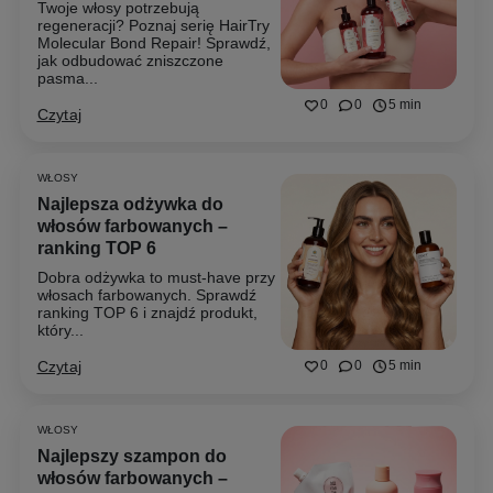
Twoje włosy potrzebują
regeneracji? Poznaj serię HairTry
Molecular Bond Repair! Sprawdź,
jak odbudować zniszczone
pasma...
0
0
5 min
Czytaj
WŁOSY
Najlepsza odżywka do
włosów farbowanych –
ranking TOP 6
Dobra odżywka to must-have przy
włosach farbowanych. Sprawdź
ranking TOP 6 i znajdź produkt,
który...
Czytaj
0
0
5 min
WŁOSY
Najlepszy szampon do
włosów farbowanych –