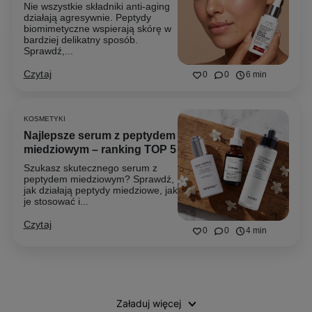
Nie wszystkie składniki anti-aging
działają agresywnie. Peptydy
biomimetyczne wspierają skórę w
bardziej delikatny sposób.
Sprawdź,...
Czytaj
0
0
6 min
KOSMETYKI
Najlepsze serum z peptydem
miedziowym – ranking TOP 5
Szukasz skutecznego serum z
peptydem miedziowym? Sprawdź,
jak działają peptydy miedziowe, jak
je stosować i...
Czytaj
0
0
4 min
Załaduj więcej