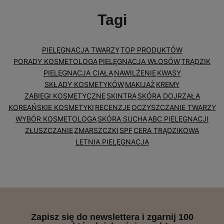
Tagi
PIELĘGNACJA TWARZY
TOP PRODUKTÓW
PORADY KOSMETOLOGA
PIELĘGNACJA WŁOSÓW
TRĄDZIK
PIELĘGNACJA CIAŁA
NAWILŻENIE
KWASY
SKŁADY KOSMETYKÓW
MAKIJAŻ
KREMY
ZABIEGI KOSMETYCZNE
SKINTRA
SKÓRA DOJRZAŁA
KOREAŃSKIE KOSMETYKI
RECENZJE
OCZYSZCZANIE TWARZY
WYBÓR KOSMETOLOGA
SKÓRA SUCHA
ABC PIELĘGNACJI
ZŁUSZCZANIE
ZMARSZCZKI
SPF
CERA TRĄDZIKOWA
LETNIA PIELĘGNACJA
Zapisz się do newslettera i zgarnij 100