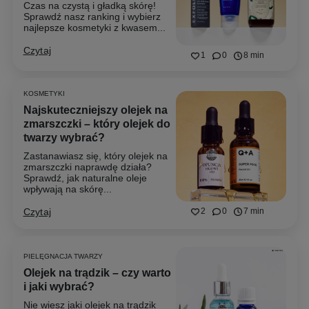
Czas na czystą i gładką skórę!
Sprawdź nasz ranking i wybierz
najlepsze kosmetyki z kwasem...
Czytaj
1
0
8 min
KOSMETYKI
Najskuteczniejszy olejek na
zmarszczki – który olejek do
twarzy wybrać?
Zastanawiasz się, który olejek na
zmarszczki naprawdę działa?
Sprawdź, jak naturalne oleje
wpływają na skórę...
Czytaj
2
0
7 min
PIELĘGNACJA TWARZY
Olejek na trądzik – czy warto
i jaki wybrać?
Nie wiesz jaki olejek na trądzik