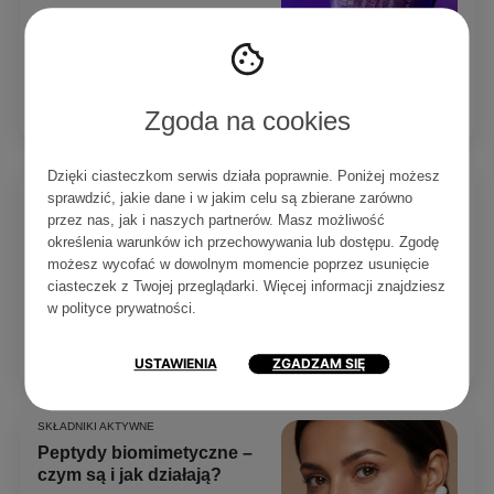
Bakuchiol to jeden z tych
składników, o których trudno
przestać mówić. Dowiedz się, jak
działa...
Czytaj
Zgoda na cookies
0
0
5 min
Dzięki ciasteczkom serwis działa poprawnie. Poniżej możesz
sprawdzić, jakie dane i w jakim celu są zbierane zarówno
SKŁADY KOSMETYKÓW
przez nas, jak i naszych partnerów. Masz możliwość
PDRN – czym jest i dlaczego
określenia warunków ich przechowywania lub dostępu. Zgodę
warto mieć go w pielęgnacji?
możesz wycofać w dowolnym momencie poprzez usunięcie
PDRN to jeden z najgłośniejszych
ciasteczek z Twojej przeglądarki. Więcej informacji znajdziesz
składników skincare. Sprawdź, jak
w
polityce prywatności
.
działa, dla kogo jest i dlaczego...
Czytaj
USTAWIENIA
ZGADZAM SIĘ
3
0
7 min
SKŁADNIKI AKTYWNE
Peptydy biomimetyczne –
czym są i jak działają?