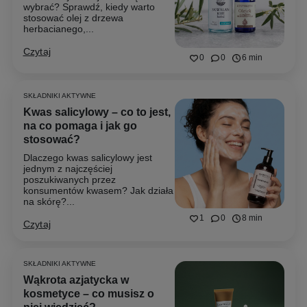
wybrać? Sprawdź, kiedy warto
stosować olej z drzewa
herbacianego,...
Czytaj
0
0
6 min
SKŁADNIKI AKTYWNE
Kwas salicylowy – co to jest,
na co pomaga i jak go
stosować?
Dlaczego kwas salicylowy jest
jednym z najczęściej
poszukiwanych przez
konsumentów kwasem? Jak działa
na skórę?...
1
0
8 min
Czytaj
SKŁADNIKI AKTYWNE
Wąkrota azjatycka w
kosmetyce – co musisz o