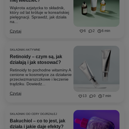
niej wiedzieć?
Wąkrota azjatycka to składnik,
który od lat króluje w koreańskiej
pielęgnacji. Sprawdź, jak działa
na...
Czytaj
6
2
6 min
SKŁADNIKI AKTYWNE
Retinoidy – czym są, jak
działają i jak stosować?
Retinoidy to pochodne witaminy A
cenione w kosmetyce za działanie
przeciwzmarszczkowe i leczenie
trądziku. Dowiedz...
Czytaj
13
0
7 min
SKŁADNIKI DO CERY DOJRZAŁEJ
Bakuchiol – co to jest, jak
działa i jakie daje efekty?