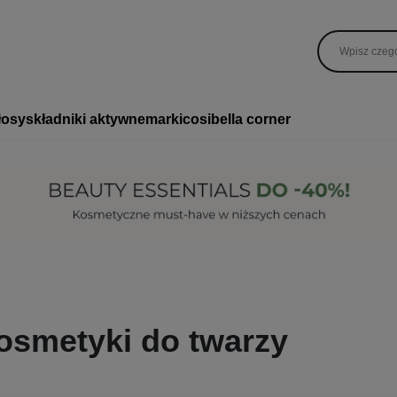
łosy
składniki aktywne
marki
cosibella corner
osmetyki do twarzy