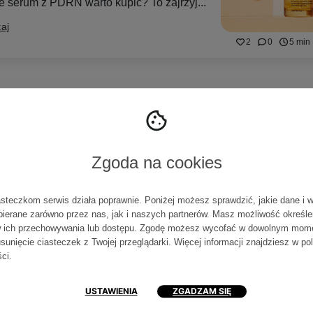
ie serum z PDRN warto kupić? To zajrzyj...
aj
2
0
5 min
KOSMETYKI
lepsze kosmetyki z PDRN – ranking TOP
ryj sekret koreańskiego sekretu młodości.
Zgoda na cookies
naj kosmetyki z PDRN, które genialnie
rniają, nawilżają i przywracają...
asteczkom serwis działa poprawnie. Poniżej możesz sprawdzić, jakie dane i 
aj
0
0
7 min
bierane zarówno przez nas, jak i naszych partnerów. Masz możliwość określe
 ich przechowywania lub dostępu. Zgodę możesz wycofać w dowolnym mom
sunięcie ciasteczek z Twojej przeglądarki. Więcej informacji znajdziesz w
po
ści
.
ADY KOSMETYKÓW
N – czym jest i dlaczego warto mieć go w
USTAWIENIA
ZGADZAM SIĘ
lęgnacji?