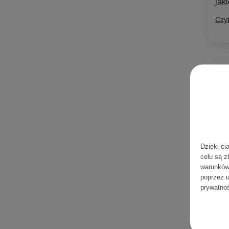
jak
Czyt
TOP 
Naj
10
Odk
Poz
ujęd
Dzięki ci
Czyt
celu są z
warunków
poprzez u
prywatno
SKŁ
PDR
pie