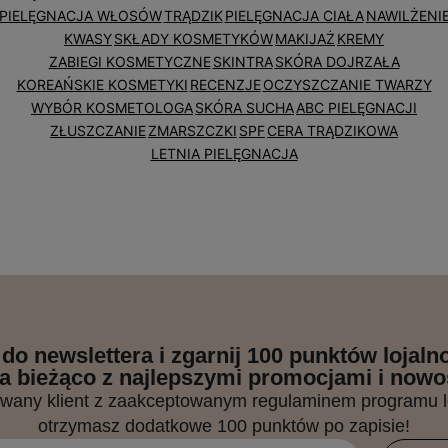
PIELĘGNACJA WŁOSÓW
TRĄDZIK
PIELĘGNACJA CIAŁA
NAWILŻENI
KWASY
SKŁADY KOSMETYKÓW
MAKIJAŻ
KREMY
ZABIEGI KOSMETYCZNE
SKINTRA
SKÓRA DOJRZAŁA
KOREAŃSKIE KOSMETYKI
RECENZJE
OCZYSZCZANIE TWARZY
WYBÓR KOSMETOLOGA
SKÓRA SUCHA
ABC PIELĘGNACJI
ZŁUSZCZANIE
ZMARSZCZKI
SPF
CERA TRĄDZIKOWA
LETNIA PIELĘGNACJA
 do newslettera i zgarnij 100 punktów lojal
a bieżąco z najlepszymi promocjami i nowo
owany klient z zaakceptowanym regulaminem programu 
otrzymasz dodatkowe 100 punktów po zapisie!