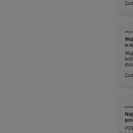
Czyt
SKŁA
Wąk
o n
Wąkr
kró
dzia
Czyt
KOSM
Naj
pro
PDR