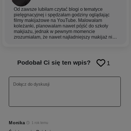
Od zawsze lubiłam czytać blogi o tematyce
pielęgnacyjnej i spędzałam godziny oglądając
filmy makijażowe na YouTube. Malowałam
koleżanki, planowałam nawet pójść do szkoły
makjiażu, jednak w pewnym momencie
zrozumiałam, że nawet najładniejszy makijaż nie
zastąpi odpowiedniej pielęgnacji. Mimo to
kosmetologia wcale nie była moim pierwszym
wyborem, nigdy nie wiązałam z nią mojej
przyszłości. Jednak życie zawsze pisze własne
Podobał Ci się ten wpis?
1
scenariusze, więc jestem kosmetologiem i cieszę
się, że tak potoczyła się moja droga. Najbardziej
cenię w kosmetykach składniki aktywne,
szczególnie kwasy, lubię obserwować efekty ich
działania i jak potrafią odmienić wygląd skóry :) A
jak wiadomo, stan skóry w dużej mierze wpływa
na nasze samopoczucie! W kosmetologii lubię
także to, że wymaga ode mnie ciągłego rozwoju,
poznawania nowych składników, odkrywania
połączeń kosmetycznych, które skutecznie
poprawiają wygląd skóry. Jeżeli chodzi o moją
Monika
1 rok temu
skórę, to jest mieszana, ze skłonnością do