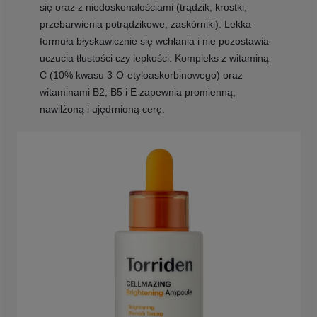
się oraz z niedoskonałościami (trądzik, krostki,
przebarwienia potrądzikowe, zaskórniki). Lekka
formuła błyskawicznie się wchłania i nie pozostawia
uczucia tłustości czy lepkości. Kompleks z witaminą
C (10% kwasu 3-O-etyloaskorbinowego) oraz
witaminami B2, B5 i E zapewnia promienną,
nawilżoną i ujędrnioną cerę.