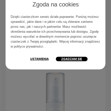
Zgoda na cookies
witaminy C w postaci kwasu askorbinowego. Możesz
dzięki niemu liczyć na błyskawiczne efekty w postaci
poprawy kolorytu i redukcji ziemistego odcienia cery.
Dzięki ciasteczkom serwis działa poprawnie. Poniżej możesz
sprawdzić, jakie dane i w jakim celu są zbierane zarówno
Dodatkowe składniki, takie jak witamina E czy kwas
przez nas, jak i naszych partnerów. Masz możliwość
ferulowy, często pojawiają się w towarzystwie
określenia warunków ich przechowywania lub dostępu. Zgodę
witaminy C, dzięki czemu stabilizują ją i wspomagają
możesz wycofać w dowolnym momencie poprzez usunięcie
jej działanie. Pomagają zwalczać wolne rodniki i
ciasteczek z Twojej przeglądarki. Więcej informacji znajdziesz
przyspieszyć metabolizm komórkowy. To idealny
w
polityce prywatności
.
wybór do cery z pierwszymi oznakami starzenia i nie
tylko.
USTAWIENIA
ZGADZAM SIĘ