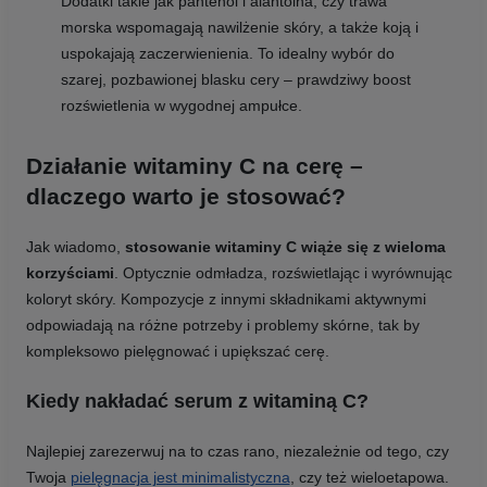
Dodatki takie jak pantenol i alantoina, czy trawa
morska wspomagają nawilżenie skóry, a także koją i
uspokajają zaczerwienienia. To idealny wybór do
szarej, pozbawionej blasku cery – prawdziwy boost
rozświetlenia w wygodnej ampułce.
Działanie witaminy C na cerę –
dlaczego warto je stosować?
Jak wiadomo,
stosowanie witaminy C wiąże się z wieloma
korzyściami
. Optycznie odmładza, rozświetlając i wyrównując
koloryt skóry. Kompozycje z innymi składnikami aktywnymi
odpowiadają na różne potrzeby i problemy skórne, tak by
kompleksowo pielęgnować i upiększać cerę.
Kiedy nakładać serum z witaminą C?
Najlepiej zarezerwuj na to czas rano, niezależnie od tego, czy
Twoja
pielęgnacja jest minimalistyczna
, czy też wieloetapowa.