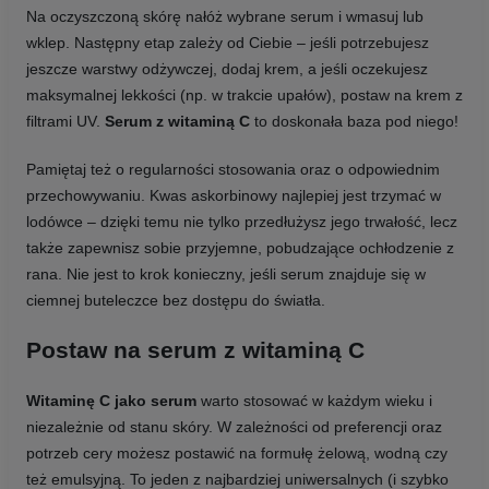
Na oczyszczoną skórę nałóż wybrane serum i wmasuj lub
wklep. Następny etap zależy od Ciebie – jeśli potrzebujesz
jeszcze warstwy odżywczej, dodaj krem, a jeśli oczekujesz
maksymalnej lekkości (np. w trakcie upałów), postaw na krem z
filtrami UV.
Serum z witaminą C
to doskonała baza pod niego!
Pamiętaj też o regularności stosowania oraz o odpowiednim
przechowywaniu. Kwas askorbinowy najlepiej jest trzymać w
lodówce – dzięki temu nie tylko przedłużysz jego trwałość, lecz
także zapewnisz sobie przyjemne, pobudzające ochłodzenie z
rana. Nie jest to krok konieczny, jeśli serum znajduje się w
ciemnej buteleczce bez dostępu do światła.
Postaw na serum z witaminą C
Witaminę C jako serum
warto stosować w każdym wieku i
niezależnie od stanu skóry. W zależności od preferencji oraz
potrzeb cery możesz postawić na formułę żelową, wodną czy
też emulsyjną. To jeden z najbardziej uniwersalnych (i szybko