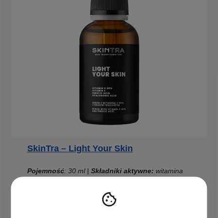
SkinTra – Light Your Skin
Pojemność
: 30 ml
|
Składniki aktywne:
witamina
C, witamina E, kwas ferulowy
Serum o działaniu rozjaśniającym i
rozświetlającym
, które składa się aż w 20% z