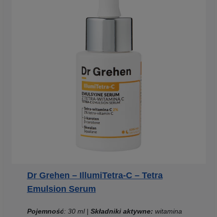
Dr Grehen – IllumiTetra-C – Tetra
Emulsion Serum
Pojemność
: 30 ml
|
Składniki aktywne:
witamina