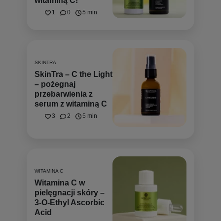
witaminą C!
1
0
5 min
SKINTRA
SkinTra – C the Light
– pożegnaj
przebarwienia z
serum z witaminą C
3
2
5 min
WITAMINA C
Witamina C w
pielęgnacji skóry –
3-O-Ethyl Ascorbic
Acid