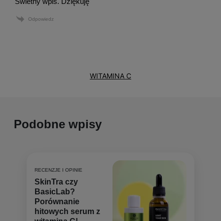
zaskórników w strefie T. Nie przetłuszcza się za
Świetny wpis. Dziękuję
mocno, ale zdarza się, że przesusza się na całej
powierzchni.
Odpowiedz
WITAMINA C
Podobne wpisy
RECENZJE I OPINIE
SkinTra czy
BasicLab?
Porównanie
hitowych serum z