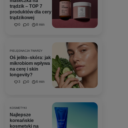
maseczka na
trądzik – TOP 7
produktów dla cery
trądzikowej
0
0
8 min
PIELĘGNACJA TWARZY
Oś jelito–skóra: jak
mikrobiom wpływa
na cerę i skin
longevity?
3
0
6 min
KOSMETYKI
Najlepsze
koreańskie
kosmetyki na