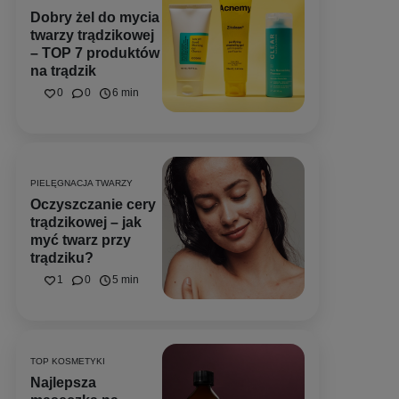
Dobry żel do mycia
twarzy trądzikowej
– TOP 7 produktów
na trądzik
0
0
6 min
PIELĘGNACJA TWARZY
Oczyszczanie cery
trądzikowej – jak
myć twarz przy
trądziku?
1
0
5 min
TOP KOSMETYKI
Najlepsza