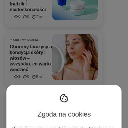
trądzik i
niedoskonałości
0
0
7 min
PROBLEMY SKÓRNE
Choroby tarczycy a
kondycja skóry i
włosów –
wszystko, co warto
wiedzieć
3
0
6 min
MARKI
Poznaj nowy
wymiar pielęgnacji i
Zgoda na cookies
zadbaj o skórę
twarzy i ciała z