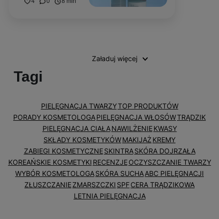
4
0
8 min
Załaduj więcej
Tagi
PIELĘGNACJA TWARZY
TOP PRODUKTÓW
PORADY KOSMETOLOGA
PIELĘGNACJA WŁOSÓW
TRĄDZIK
PIELĘGNACJA CIAŁA
NAWILŻENIE
KWASY
SKŁADY KOSMETYKÓW
MAKIJAŻ
KREMY
ZABIEGI KOSMETYCZNE
SKINTRA
SKÓRA DOJRZAŁA
KOREAŃSKIE KOSMETYKI
RECENZJE
OCZYSZCZANIE TWARZY
WYBÓR KOSMETOLOGA
SKÓRA SUCHA
ABC PIELĘGNACJI
ZŁUSZCZANIE
ZMARSZCZKI
SPF
CERA TRĄDZIKOWA
LETNIA PIELĘGNACJA