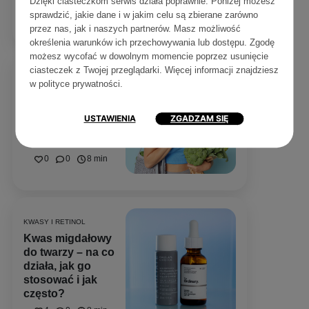
Dzięki ciasteczkom serwis działa poprawnie. Poniżej możesz
marką SkinTra
sprawdzić, jakie dane i w jakim celu są zbierane zarówno
0
0
8 min
przez nas, jak i naszych partnerów. Masz możliwość
określenia warunków ich przechowywania lub dostępu. Zgodę
możesz wycofać w dowolnym momencie poprzez usunięcie
ciasteczek z Twojej przeglądarki. Więcej informacji znajdziesz
w
polityce prywatności
.
PROBLEMY SKÓRNE
Dieta na trądzik –
co jeść, aby
USTAWIENIA
ZGADZAM SIĘ
poprawić stan
skóry?
0
0
8 min
KWASY I RETINOL
Kwas migdałowy
do twarzy – na co
działa, jak go
stosować i jak
często?