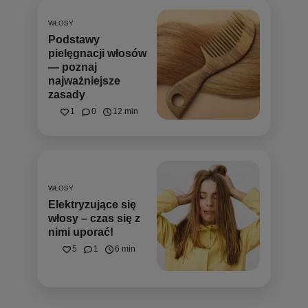
WŁOSY
Podstawy
pielęgnacji włosów
— poznaj
najważniejsze
zasady
1
0
12 min
WŁOSY
Elektryzujące się
włosy – czas się z
nimi uporać!
5
1
6 min