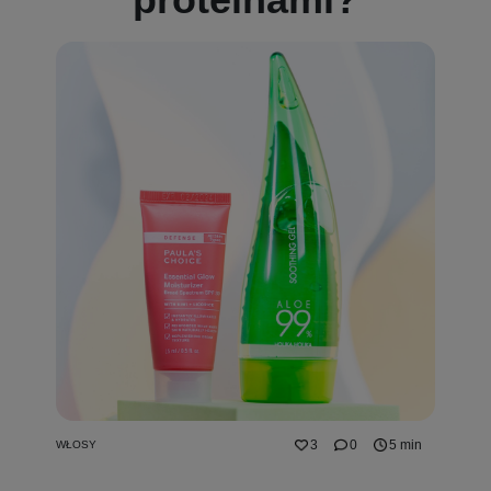
3
0
5 min
WŁOSY