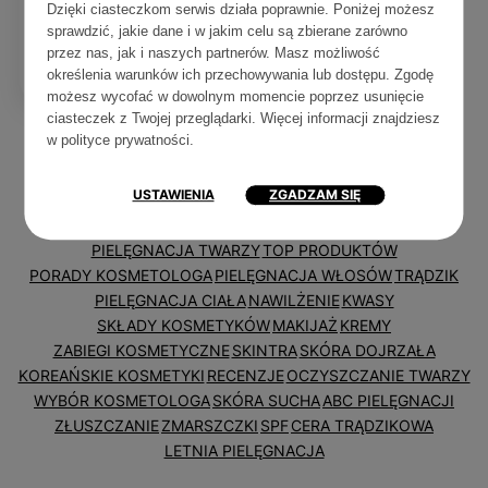
humektantami,
Dzięki ciasteczkom serwis działa poprawnie. Poniżej możesz
emolientami i
sprawdzić, jakie dane i w jakim celu są zbierane zarówno
proteinami?
przez nas, jak i naszych partnerów. Masz możliwość
określenia warunków ich przechowywania lub dostępu. Zgodę
3
0
5 min
możesz wycofać w dowolnym momencie poprzez usunięcie
ciasteczek z Twojej przeglądarki. Więcej informacji znajdziesz
w
polityce prywatności
.
Tagi
USTAWIENIA
ZGADZAM SIĘ
PIELĘGNACJA TWARZY
TOP PRODUKTÓW
PORADY KOSMETOLOGA
PIELĘGNACJA WŁOSÓW
TRĄDZIK
PIELĘGNACJA CIAŁA
NAWILŻENIE
KWASY
SKŁADY KOSMETYKÓW
MAKIJAŻ
KREMY
ZABIEGI KOSMETYCZNE
SKINTRA
SKÓRA DOJRZAŁA
KOREAŃSKIE KOSMETYKI
RECENZJE
OCZYSZCZANIE TWARZY
WYBÓR KOSMETOLOGA
SKÓRA SUCHA
ABC PIELĘGNACJI
ZŁUSZCZANIE
ZMARSZCZKI
SPF
CERA TRĄDZIKOWA
LETNIA PIELĘGNACJA