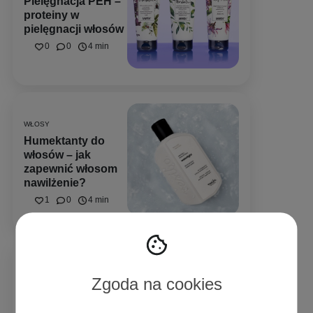
Pielęgnacja PEH –
proteiny w
pielęgnacji włosów
0
0
4 min
WŁOSY
Humektanty do
włosów – jak
zapewnić włosom
nawilżenie?
1
0
4 min
WŁOSY
Równowaga PEH w
Zgoda na cookies
pigułce – o co
chodzi z