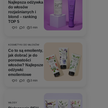
Najlepsza odżywka
do włosów
rozjaśnianych i
blond – ranking
TOP 5
0
0
5 min
KOSMETYKI DO WŁOSÓW
Co to są emolienty,
jak dobrać je do
porowatości
włosów? Najlepsze
odżywki
emolientowe
0
0
3 min
WŁOSY