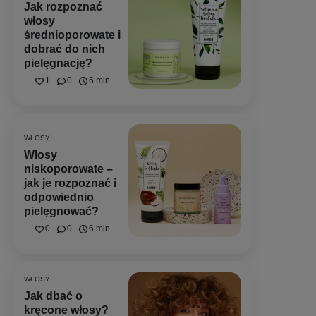
Jak rozpoznać
włosy
średnioporowate i
dobrać do nich
pielęgnację?
1
0
6 min
WŁOSY
Włosy
niskoporowate –
jak je rozpoznać i
odpowiednio
pielęgnować?
0
0
6 min
WŁOSY
Jak dbać o
kręcone włosy?