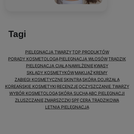
Tagi
PIELĘGNACJA TWARZY
TOP PRODUKTÓW
PORADY KOSMETOLOGA
PIELĘGNACJA WŁOSÓW
TRĄDZIK
PIELĘGNACJA CIAŁA
NAWILŻENIE
KWASY
SKŁADY KOSMETYKÓW
MAKIJAŻ
KREMY
ZABIEGI KOSMETYCZNE
SKINTRA
SKÓRA DOJRZAŁA
KOREAŃSKIE KOSMETYKI
RECENZJE
OCZYSZCZANIE TWARZY
WYBÓR KOSMETOLOGA
SKÓRA SUCHA
ABC PIELĘGNACJI
ZŁUSZCZANIE
ZMARSZCZKI
SPF
CERA TRĄDZIKOWA
LETNIA PIELĘGNACJA