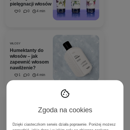
pielęgnacji włosów
0
0
4 min
WŁOSY
Humektanty do
włosów – jak
zapewnić włosom
nawilżenie?
1
0
4 min
WŁOSY
Równowaga PEH w
Zgoda na cookies
pigułce – o co
chodzi z
humektantami,
Dzięki ciasteczkom serwis działa poprawnie. Poniżej możesz
emolientami i