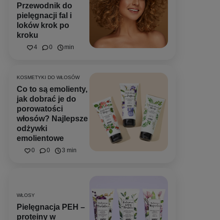
Przewodnik do
pielęgnacji fal i
loków krok po
kroku
4
0
min
KOSMETYKI DO WŁOSÓW
Co to są emolienty,
jak dobrać je do
porowatości
włosów? Najlepsze
odżywki
emolientowe
0
0
3 min
WŁOSY
Pielęgnacja PEH –
proteiny w