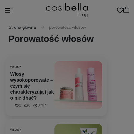
Strona główna
porowatość włosów
Porowatość włosów
WŁOSY
Włosy
wysokoporowate –
czym się
charakteryzują i jak
o nie dbać?
2
0
8 min
WŁOSY