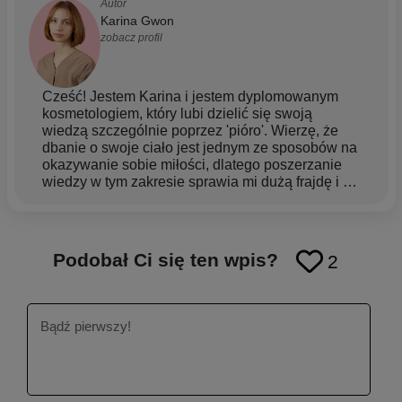
Autor
Karina Gwon
zobacz profil
Cześć! Jestem Karina i jestem dyplomowanym
kosmetologiem, który lubi dzielić się swoją
wiedzą szczególnie poprzez 'pióro'. Wierzę, że
dbanie o swoje ciało jest jednym ze sposobów na
okazywanie sobie miłości, dlatego poszerzanie
wiedzy w tym zakresie sprawia mi dużą frajdę i w
moich artykułach dzielę się z Tobą najlepszymi
produktami, wskazówkami i sposobami na to jak
najlepiej zadbać o swoją skórę Moją fascynację
skórą i jej pielęgnacją przekułam w dyplom
Podobał Ci się ten wpis?
2
studiów kosmetologicznych oraz posiadam
kilkuletnie doświadczenie jako doradca
pielęgnacyjny. Cały czas pogłębiam swoją
wiedzę, aby skutecznie pomagać klientom na ich
drodze do zdrowej i pięknej skóry. Moją
specjalnością jest pielęgnacja skóry trądzikowej,
wrażliwej, naczyniowej oraz pielęgnacja anty-
aging.