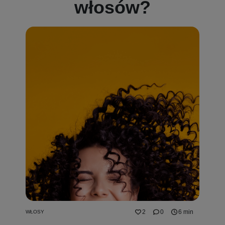
włosów?
2
0
6 min
WŁOSY