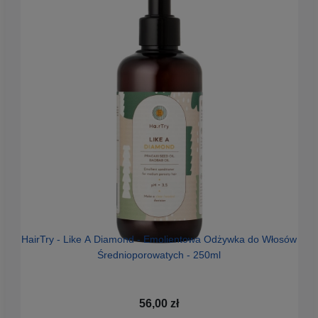
HairTry - Like A Diamond - Emolientowa Odżywka do Włosów
A
Średnioporowatych - 250ml
56,00 zł