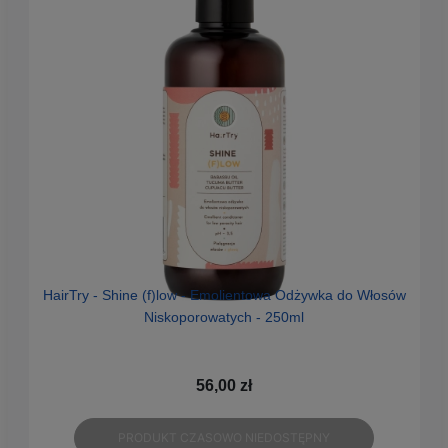
HairTry - Shine (f)low - Emolientowa Odżywka do Włosów
An
Niskoporowatych - 250ml
56,00 zł
PRODUKT CZASOWO NIEDOSTĘPNY