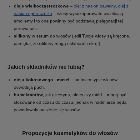
oleje wielkocząsteczkowe
–
olej z nasion bawełny
,
olej z
nasion ogórecznika
– włosy wysokoporowate uwielbiają
emolienty i to one powinny być podstawą pielęgnacji tej
porowatości.
silikony
w serum do włosów (jeśli Twoje włosy są kręcone,
pamiętaj, że silikony mogą osłabić ich skręt).
Jakich składników nie lubią?
oleju kokosowego i maseł
– na takim typie włosów
powodują puch,
humektantów
, jak gliceryna, aloes czy miód – mogą być
stosowane od czasu do czasu, jednak w nadmiarze będą
powodowały puszenie się włosów.
Propozycje kosmetyków do włosów