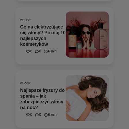
WŁOSY
Co na elektryzujące
się włosy? Poznaj 10
najlepszych
kosmetyków
0
0
6 min
WŁOSY
Najlepsze fryzury do
spania – jak
zabezpieczyć włosy
na noc?
0
0
6 min