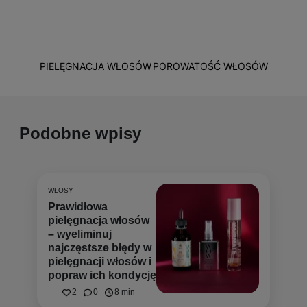
PIELĘGNACJA WŁOSÓW
POROWATOŚĆ WŁOSÓW
Podobne wpisy
WŁOSY
Prawidłowa
pielęgnacja włosów
– wyeliminuj
najczęstsze błędy w
pielęgnacji włosów i
popraw ich kondycję
2
0
8 min