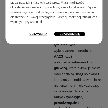
SHOT! – SERUM Z
przez nas, jak i naszych partnerów. Masz możliwość
określenia warunków ich przechowywania lub dostępu. Zgodę
POTRÓJNĄ WITAMINĄ
możesz wycofać w dowolnym momencie poprzez usunięcie
C
ciasteczek z Twojej przeglądarki. Więcej informacji znajdziesz
w
polityce prywatności
.
Serum w opakowaniu airless
oparte w 98,8% na składnikach
USTAWIENIA
ZGADZAM SIĘ
pochodzenia naturalnego. W
tym produkcie
wykorzystano
kompleks
AA2G
, czyli
połączenie
witaminy C z
glukozą
, która aktywuje się w
momencie aplikacji na skórę i
kontaktu ze znajdującym się na
niej enzymem – glukozydazą,
zapewniając
działanie
antyoksydacyjne,
przeciwzapalne i