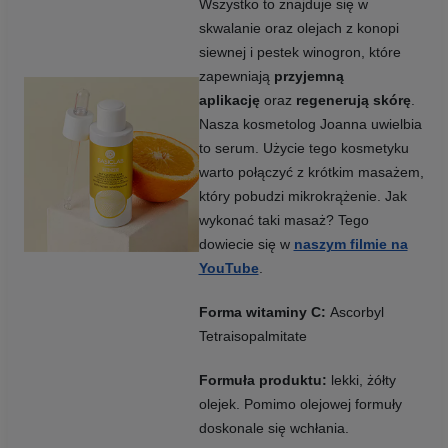
Wszystko to znajduje się w
skwalanie oraz olejach z konopi
siewnej i pestek winogron, które
zapewniają
przyjemną
aplikację
oraz
regenerują skórę
.
Nasza kosmetolog Joanna uwielbia
to serum. Użycie tego kosmetyku
warto połączyć z krótkim masażem,
który pobudzi mikrokrążenie. Jak
wykonać taki masaż? Tego
dowiecie się w
naszym filmie na
YouTube
.
Forma witaminy C:
Ascorbyl
Tetraisopalmitate
Formuła produktu:
lekki, żółty
olejek. Pomimo olejowej formuły
doskonale się wchłania.