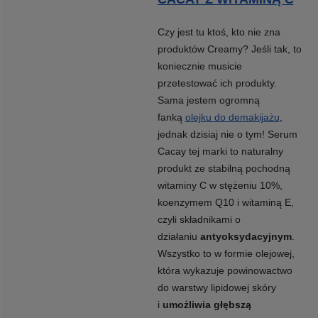
Czy jest tu ktoś, kto nie zna
produktów Creamy? Jeśli tak, to
koniecznie musicie
przetestować ich produkty.
Sama jestem ogromną
fanką
olejku do demakijażu
,
jednak dzisiaj nie o tym! Serum
Cacay tej marki to naturalny
produkt ze stabilną pochodną
witaminy C w stężeniu 10%,
koenzymem Q10 i witaminą E,
czyli składnikami o
działaniu
antyoksydacyjnym
.
Wszystko to w formie olejowej,
która wykazuje powinowactwo
do warstwy lipidowej skóry
i
umożliwia głębszą