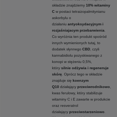
składzie znajdziemy
10% witaminy
C
w postaci tetraizopalmitynianu
askorbylu o
działaniu
antyoksydacyjnym i
rozjaśniajacym przebarwienia
.
Co wyróżnia ten produkt spośród
innych wymienionych tutaj, to
dodatek słynnego
CBD
, czyli
kannabidiolu pozyskiwanego z
konopi w stężeniu 0,5%,
który
silnie odżywia i regeneruje
skórę
. Oprócz tego w składzie
znajduje się
koenzym
Q10
działający
przeciwrodnikowo
,
kwas ferulowy, który stabilizuje
witaminy C i E zawarte w produkcie
oraz resveratrol
działający
przeciwstarzeniowo
.