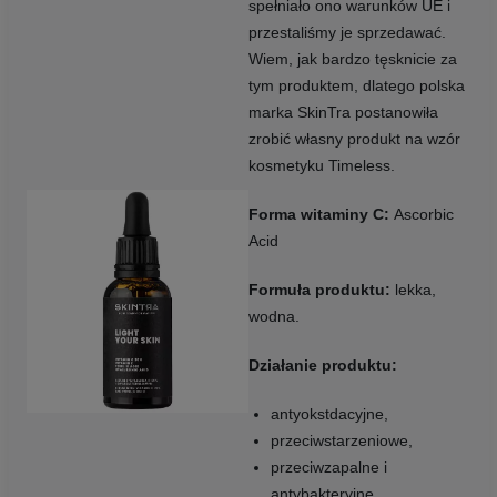
spełniało ono warunków UE i
przestaliśmy je sprzedawać.
Wiem, jak bardzo tęsknicie za
tym produktem, dlatego polska
marka SkinTra postanowiła
zrobić własny produkt na wzór
kosmetyku Timeless.
Forma witaminy C:
Ascorbic
Acid
Formuła produktu:
lekka,
wodna.
Działanie produktu:
antyokstdacyjne,
przeciwstarzeniowe,
przeciwzapalne i
antybakteryjne,