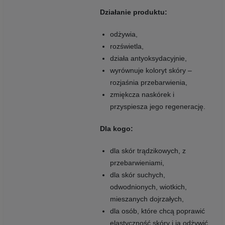
Działanie produktu:
odżywia,
rozświetla,
działa antyoksydacyjnie,
wyrównuje koloryt skóry –
rozjaśnia przebarwienia,
zmiękcza naskórek i
przyspiesza jego regenerację.
Dla kogo:
dla skór trądzikowych, z
przebarwieniami,
dla skór suchych,
odwodnionych, wiotkich,
mieszanych dojrzałych,
dla osób, które chcą poprawić
elastyczność skóry i ją odżywić,