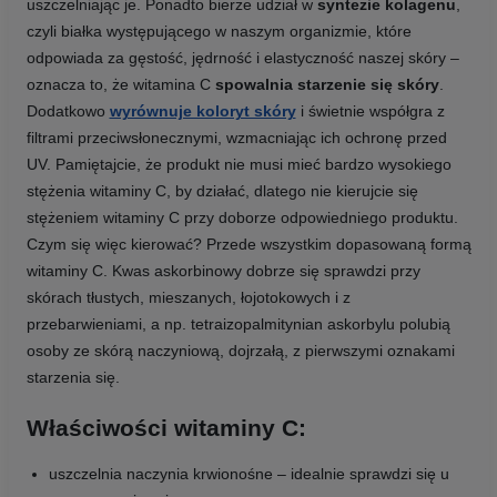
uszczelniając je. Ponadto bierze udział w
syntezie kolagenu
,
czyli białka występującego w naszym organizmie, które
odpowiada za gęstość, jędrność i elastyczność naszej skóry –
oznacza to, że witamina C
spowalnia starzenie się skóry
.
Dodatkowo
wyrównuje koloryt skóry
i świetnie współgra z
filtrami przeciwsłonecznymi, wzmacniając ich ochronę przed
UV. Pamiętajcie, że produkt nie musi mieć bardzo wysokiego
stężenia witaminy C, by działać, dlatego nie kierujcie się
stężeniem witaminy C przy doborze odpowiedniego produktu.
Czym się więc kierować? Przede wszystkim dopasowaną formą
witaminy C. Kwas askorbinowy dobrze się sprawdzi przy
skórach tłustych, mieszanych, łojotokowych i z
przebarwieniami, a np. tetraizopalmitynian askorbylu polubią
osoby ze skórą naczyniową, dojrzałą, z pierwszymi oznakami
starzenia się.
Właściwości witaminy C:
uszczelnia naczynia krwionośne – idealnie sprawdzi się u