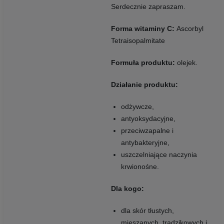
Serdecznie zapraszam.
Forma witaminy C:
Ascorbyl
Tetraisopalmitate
Formuła produktu:
olejek.
Działanie produktu:
odżywcze,
antyoksydacyjne,
przeciwzapalne i
antybakteryjne,
uszczelniające naczynia
krwionośne.
Dla kogo:
dla skór tłustych,
mieszanych, trądzikowych i