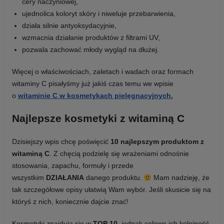
cery naczyniowej,
ujednolica koloryt skóry i niweluje przebarwienia,
działa silnie antyoksydacyjnie,
wzmacnia działanie produktów z filtrami UV,
pozwala zachować młody wygląd na dłużej.
Więcej o właściwościach, zaletach i wadach oraz formach
witaminy C pisałyśmy już jakiś czas temu we wpisie
o
witaminie C w kosmetykach pielęgnacyjnych.
Najlepsze kosmetyki z witaminą C
Dzisiejszy wpis chcę poświęcić
10 najlepszym produktom z
witaminą C
. Z chęcią podzielę się wrażeniami odnośnie
stosowania, zapachu, formuły i przede
wszystkim
DZIAŁANIA
danego produktu.
Mam nadzieję, że
tak szczegółowe opisy ułatwią Wam wybór. Jeśli skusicie się na
któryś z nich, koniecznie dajcie znać!
Kosmetyki znajdują się w
TOP 10
, jednak celowo ich kolejność