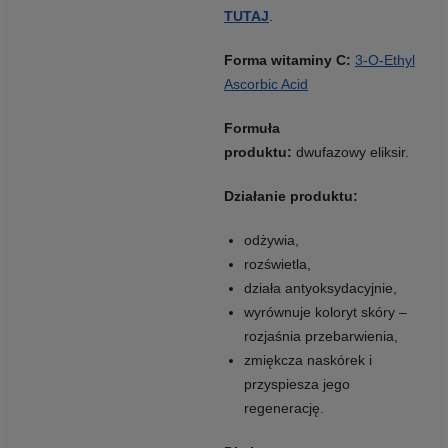
TUTAJ
.
Forma witaminy C:
3-O-Ethyl
Ascorbic Acid
Formuła
produktu:
dwufazowy eliksir.
Działanie produktu:
odżywia,
rozświetla,
działa antyoksydacyjnie,
wyrównuje koloryt skóry –
rozjaśnia przebarwienia,
zmiękcza naskórek i
przyspiesza jego
regenerację.