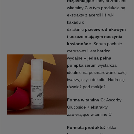
rozjaśniające
. Innymi źródłami
witaminy C w tym produkcie są
ekstrakty z aceroli i śliwki
kakadu o
działaniu
przeciwrodnikowym
i uszczelniającym naczynia
krwionośne
. Serum pachnie
cytrusowo i jest bardzo
wydajne –
jedna pełna
pompka
serum wystarcza
idealnie na posmarowanie całej
twarzy, szyi i dekoltu. Nada się
również pod makijaż.
Forma witaminy C:
Ascorbyl
Glucoside + ekstrakty
zawierające witaminę C
Formuła produktu:
lekka,