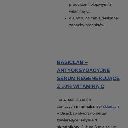
produktami olejowymi z
witaminą C,
dla tych, co cenią delikatne
zapachy produktów.
BASICLAB –
ANTYOKSYDACYJNE
SERUM REGENERUJĄCE
Z 10% WITAMINĄ C
Teraz coś dla osób
ceniących
minimalizm
w
składach
– BasicLab stworzyło serum
zawierające
jedynie 9
składników
. Już na 3 miejscu w