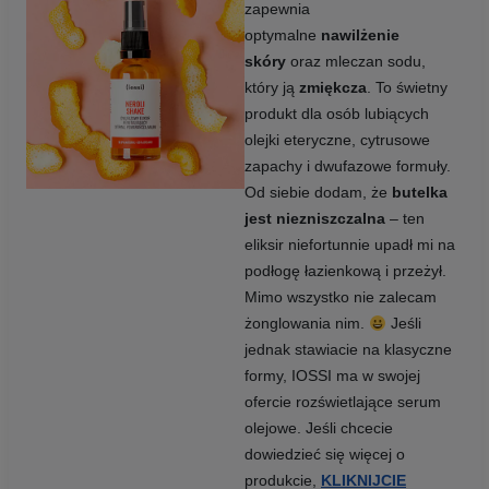
zapewnia
optymalne
nawilżenie
skóry
oraz mleczan sodu,
który ją
zmiękcza
. To świetny
produkt dla osób lubiących
olejki eteryczne, cytrusowe
zapachy i dwufazowe formuły.
Od siebie dodam, że
butelka
jest niezniszczalna
– ten
eliksir niefortunnie upadł mi na
podłogę łazienkową i przeżył.
Mimo wszystko nie zalecam
żonglowania nim.
Jeśli
jednak stawiacie na klasyczne
formy, IOSSI ma w swojej
ofercie rozświetlające serum
olejowe. Jeśli chcecie
dowiedzieć się więcej o
produkcie,
KLIKNIJCIE