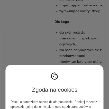
rozjaśniające przebarwienia,
wyrównujące koloryt skóry.
Dla kogo:
dla skór tłustych,
mieszanych, trądzikowych i
dojrzałych,
dla osób borykających się z
przebarwieniami i
nierównym kolorytem skóry,
dla tych, którzy tęsknią za
żółtym serum Timeless.
Zgoda na cookies
Dzięki ciasteczkom serwis działa poprawnie. Poniżej możesz
ALKEMIE – WAKE-UP
sprawdzić, jakie dane i w jakim celu są zbierane zarówno