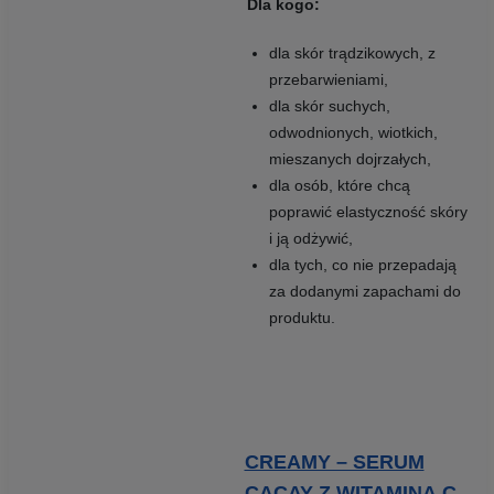
Dla kogo:
dla skór trądzikowych, z
przebarwieniami,
dla skór suchych,
odwodnionych, wiotkich,
mieszanych dojrzałych,
dla osób, które chcą
poprawić elastyczność skóry
i ją odżywić,
dla tych, co nie przepadają
za dodanymi zapachami do
produktu.
CREAMY – SERUM
CACAY Z WITAMINĄ C