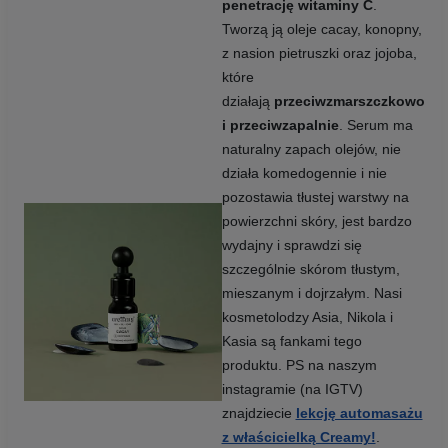
penetrację witaminy C
.
Tworzą ją oleje cacay, konopny,
z nasion pietruszki oraz jojoba,
które
działają
przeciwzmarszczkowo
i przeciwzapalnie
. Serum ma
naturalny zapach olejów, nie
działa komedogennie i nie
pozostawia tłustej warstwy na
powierzchni skóry, jest bardzo
wydajny i sprawdzi się
szczególnie skórom tłustym,
mieszanym i dojrzałym. Nasi
kosmetolodzy Asia, Nikola i
Kasia są fankami tego
produktu. PS na naszym
instagramie (na IGTV)
znajdziecie
lekcję automasażu
z właścicielką Creamy!
.