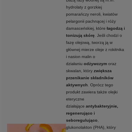
Bazą fazy wodnej są m.in.
hydrolaty z gorzkiej
pomarańczy neroli, kwiatów
pelargonii pachnącej i róży
damasceńskiej, które
łagodzą i
tonizują skórę
. Jeśli chodzi o
fazę olejową, tworzą ją w
głównej mierze oleje z rokitnika
i nasion malin o
działaniu
odżywczym
oraz
skwalan, który
zwiększa
przenikanie składników
aktywnych
. Oprócz tego
produkt zawiera także olejki
eteryczne
działające
antybakteryjnie,
regenerująco i
seboregulująco
,
glukonolakton (PHA), który