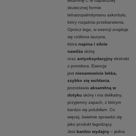
witaminę C w najbardziej
skutecznej formie
tetraizopalmitynianu askorbylu,
który rozjaśnia przebarwienia.
Oprócz tego, w esencji znajduje
się roślinna tauryna,
która
napina i silnie
nawilża
skórę
oraz
antyoksydacyjny
ekstrakt
z pomidora. Esencja
jest
niesamowicie lekka,
szybko się wchłania
,
pozostawia
aksamitną w
dotyku
skórę i ma delikatny,
przyjemny zapach, z którym
bardzo się polubiłam. Co
więcej, świetnie sprawdzi się
jako produkt łagodzący.
Jest
bardzo wydajny
– jedna