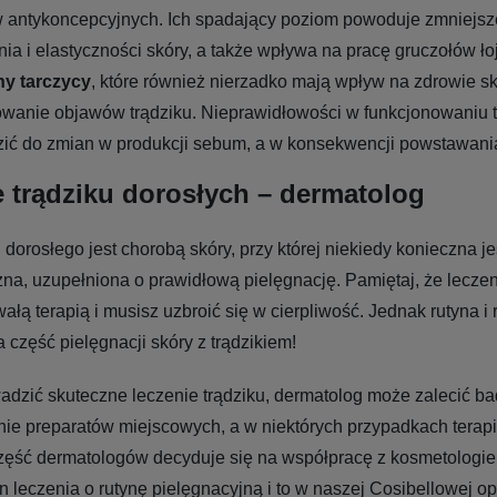
 antykoncepcyjnych. Ich spadający poziom powoduje zmniejsz
nia i elastyczności skóry, a także wpływa na pracę gruczołów ł
y tarczycy
, które również nierzadko mają wpływ na zdrowie sk
wanie objawów trądziku. Nieprawidłowości w funkcjonowaniu 
ić do zmian w produkcji sebum, a w konsekwencji powstawania
 trądziku dorosłych – dermatolog
 dorosłego jest chorobą skóry, przy której niekiedy konieczna je
na, uzupełniona o prawidłową pielęgnację. Pamiętaj, że leczen
ałą terapią i musisz uzbroić się w cierpliwość. Jednak rutyna i 
 część pielęgnacji skóry z trądzikiem!
dzić skuteczne leczenie trądziku, dermatolog może zalecić ba
ie preparatów miejscowych, a w niektórych przypadkach terapi
zęść dermatologów decyduje się na współpracę z kosmetologie
n leczenia o rutynę pielęgnacyjną i to w naszej Cosibellowej opi