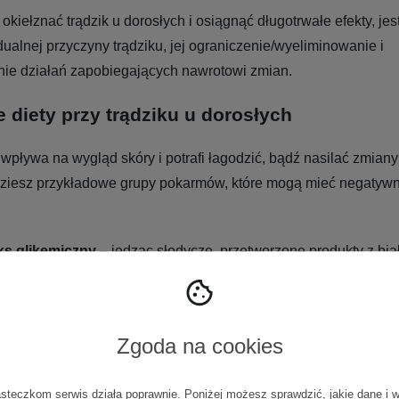
okiełznać trądzik u dorosłych i osiągnąć długotrwałe efekty, je
dualnej przyczyny trądziku, jej ograniczenie/wyeliminowanie i
ie działań zapobiegających nawrotowi zmian.
 diety przy trądziku u dorosłych
 wpływa na wygląd skóry i potrafi łagodzić, bądź nasilać zmiany
dziesz przykładowe grupy pokarmów, które mogą mieć negatyw
ks glikemiczny
– jedząc słodycze, przetworzone produkty z bia
one cukrem, doprowadzasz do wzrostu poziomu glukozy we krwi.
dukcję insuliny i hormonów, które wpływają na zwiększenie pr
staje się jedną z przyczyn powstawania trądziku.
Zgoda na cookies
eczne –
badania wykazują, że spożywanie produktów mlecznyc
okiej zawartości tłuszczu, może nasilać objawy trądziku.
asteczkom serwis działa poprawnie. Poniżej możesz sprawdzić, jakie dane i 