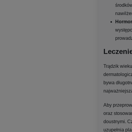
środków
nawilże
Hormon
występo
prowadz
Leczenie
Trądzik wieku
dermatologicz
bywa długotrw
najważniejsza
Aby przeprowa
oraz stosowan
doustnymi. C
uzupełnia pla