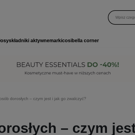
łosy
składniki aktywne
marki
cosibella corner
osób dorosłych – czym jest i jak go zwalczyć?
rosłych – czym jest 