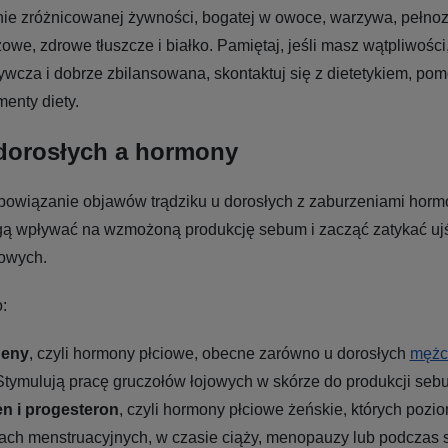
ie zróżnicowanej żywności, bogatej w owoce, warzywa, pełnoz
owe, zdrowe tłuszcze i białko. Pamiętaj, jeśli masz wątpliwości
ywcza i dobrze zbilansowana, skontaktuj się z dietetykiem, po
enty diety.
 dorosłych a hormony
 powiązanie objawów trądziku u dorosłych z zaburzeniami horm
 wpływać na wzmożoną produkcję sebum i zacząć zatykać uj
jowych.
:
eny
, czyli hormony płciowe, obecne zarówno u dorosłych
mężc
 Stymulują pracę gruczołów łojowych w skórze do produkcji seb
n i progesteron
, czyli hormony płciowe żeńskie, których pozi
ach menstruacyjnych, w czasie ciąży, menopauzy lub podczas 