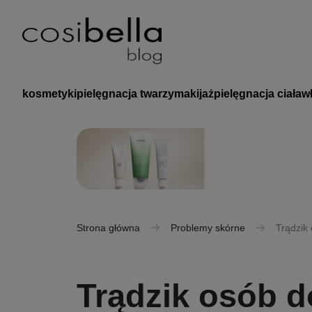
kosmetyki
pielęgnacja twarzy
makijaż
pielęgnacja ciała
w
Strona główna
Problemy skórne
Trądzik 
Trądzik osób do