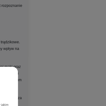
st rozpoznanie
 trądzikowe.
ny wpływ na
łej mąki oraz
 To z kolei
odukcji sebum
h, zwłaszcza
w jakim