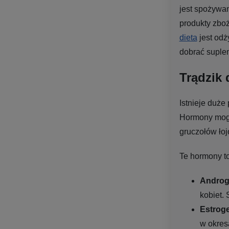
jest spożywan
produkty zboż
dieta
jest odż
dobrać suplem
Trądzik
Istnieje duże
Hormony mogą
gruczołów ło
Te hormony to
Androg
kobiet.
Estroge
w okres