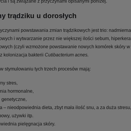
ycia i są związane z przyczynami opisanymi poniżej.
y trądziku u dorosłych
yczynami powstawania zmian trądzikowych jest trio: nadmiern
owych i wytwarzanie przez nie większej ilości sebum, hiperkera
jowych (czyli wzmożone powstawanie nowych komórek skóry w
z kolonizacja bakterii
Cutibacterium acnes.
ł w stymulowaniu tych trzech procesów mają:
ny stres,
nia hormonalne,
i genetyczne,
ia – nieodpowiednia dieta, zbyt mała ilość snu, a za duża stres
owy, używki itp.
wiednia pielęgnacja skóry.