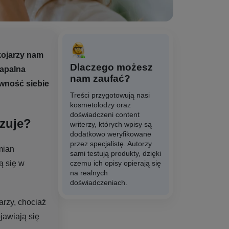
 kojarzy nam
Dlaczego możesz
zapalna
nam zaufać?
ewność siebie
Treści przygotowują nasi
kosmetolodzy oraz
doświadczeni content
yzuje?
writerzy, których wpisy są
dodatkowo weryfikowane
przez specjalistę. Autorzy
mian
sami testują produkty, dzięki
ą się w
czemu ich opisy opierają się
na realnych
doświadczeniach.
arzy, chociaż
jawiają się