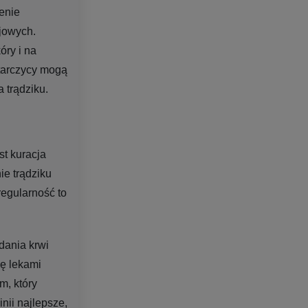
enie
ojowych.
óry i na
tarczycy mogą
 trądziku.
st kuracja
ie trądziku
regularność to
dania krwi
ę lekami
m, który
nii najlepsze,