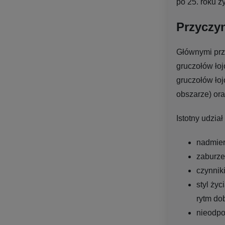
po 25. roku ż
Przyczyn
Głównymi prz
gruczołów łoj
gruczołów ło
obszarze) ora
Istotny udzia
nadmier
zaburze
czynnik
styl życ
rytm dob
nieodpo