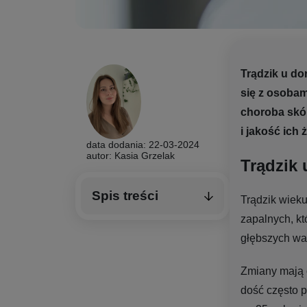
Trądzik u do
się z osobam
choroba skór
i jakość ich ż
data dodania: 22-03-2024
autor: Kasia Grzelak
Trądzik 
Spis treści
Trądzik wiek
zapalnych, kt
głębszych war
Zmiany mają c
dość często p