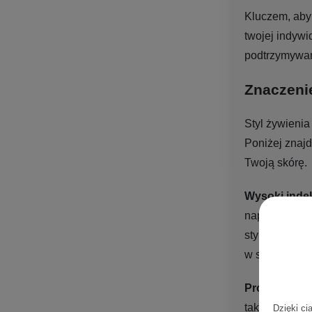
Kluczem, aby 
twojej indywi
podtrzymywan
Znaczenie
Styl żywienia
Poniżej znaj
Twoją skórę.
Wysoki inde
napoje słodz
stymuluje pro
w skórze, co 
Produkty ml
takich, o wys
Dzięki ci