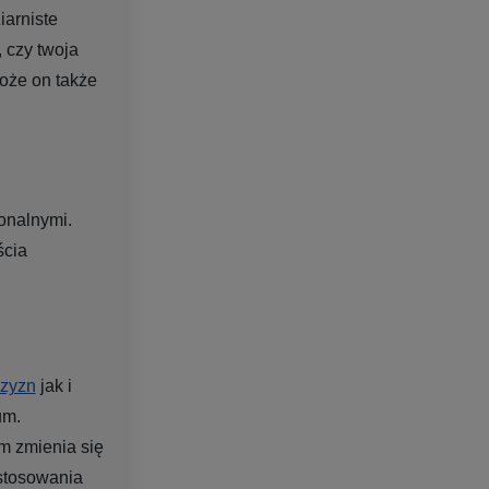
iarniste
, czy twoja
może on także
onalnymi.
ścia
zyzn
jak i
um.
om zmienia się
stosowania