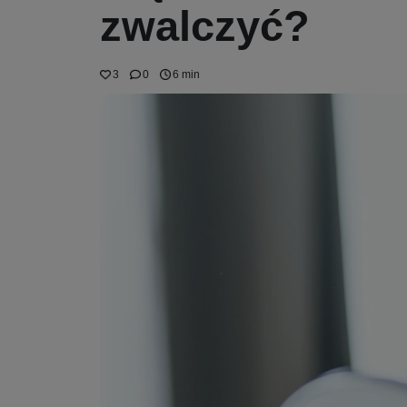
zwalczyć?
3
0
6 min