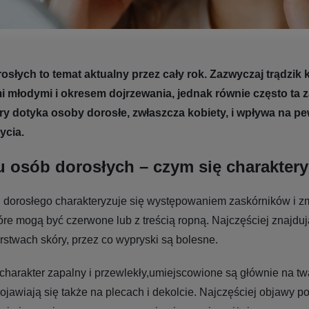
rosłych to temat aktualny przez cały rok. Zazwyczaj trądzik
i młodymi i okresem dojrzewania, jednak równie często ta 
y dotyka osoby dorosłe, zwłaszcza kobiety, i wpływa na p
ycia.
u osób dorosłych – czym się charakter
u dorosłego charakteryzuje się występowaniem zaskórników i z
óre mogą być czerwone lub z treścią ropną. Najczęściej znajduj
stwach skóry, przez co wypryski są bolesne.
harakter zapalny i przewlekły,umiejscowione są głównie na tw
ojawiają się także na plecach i dekolcie. Najczęściej objawy po