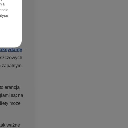
nia
encie
gata w
lityce
tworzonej
również
oksydanty
–
łuszczowych
m zapalnym,
tolerancją
giami są: na
 diety może
 tak ważne