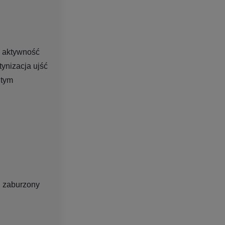
a aktywność
tynizacja ujść
 tym
u, zaburzony