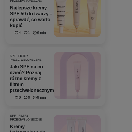
PRZECIWSŁONECZNE
Najlepsze kremy
SPF 50 do twarzy –
sprawdź, co warto
kupić
4
1
6 min
SPF - FILTRY
PRZECIWSŁONECZNE
Jaki SPF na co
dzień? Poznaj
różne kremy z
filtrem
przeciwsłonecznym
0
0
9 min
SPF - FILTRY
PRZECIWSŁONECZNE
Kremy