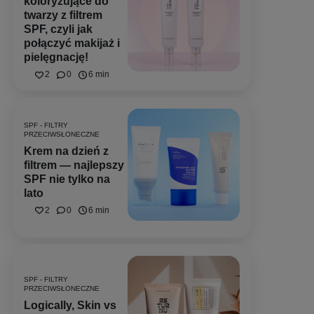
koloryzujące do
twarzy z filtrem
SPF, czyli jak
połączyć makijaż i
pielęgnację!
2
0
6 min
SPF - FILTRY
PRZECIWSŁONECZNE
Krem na dzień z
filtrem — najlepszy
SPF nie tylko na
lato
2
0
6 min
SPF - FILTRY
PRZECIWSŁONECZNE
Logically, Skin vs