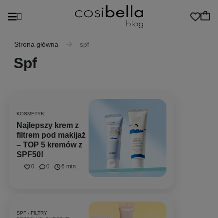
Strona główna
spf
Spf
KOSMETYKI
Najlepszy krem z
filtrem pod makijaż
– TOP 5 kremów z
SPF50!
0
0
6 min
SPF - FILTRY