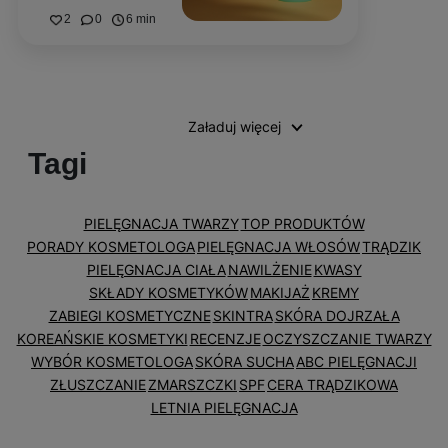
2
0
6 min
Załaduj więcej
Tagi
PIELĘGNACJA TWARZY
TOP PRODUKTÓW
PORADY KOSMETOLOGA
PIELĘGNACJA WŁOSÓW
TRĄDZIK
PIELĘGNACJA CIAŁA
NAWILŻENIE
KWASY
SKŁADY KOSMETYKÓW
MAKIJAŻ
KREMY
ZABIEGI KOSMETYCZNE
SKINTRA
SKÓRA DOJRZAŁA
KOREAŃSKIE KOSMETYKI
RECENZJE
OCZYSZCZANIE TWARZY
WYBÓR KOSMETOLOGA
SKÓRA SUCHA
ABC PIELĘGNACJI
ZŁUSZCZANIE
ZMARSZCZKI
SPF
CERA TRĄDZIKOWA
LETNIA PIELĘGNACJA