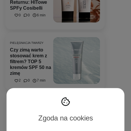
Returnu: HITowe
SPFy Cosibelli
0
0
6 min
PIELĘGNACJA TWARZY
Czy zimą warto
stosować krem z
filtrem? TOP 5
kremów SPF 50 na
zimę
2
0
7 min
MARKI
Zgoda na cookies
Regeneracja skóry
zimą – zadbaj o nią
z Logically, Skin