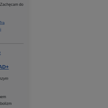
. Zachęcam do
Tra
i
e
NAD+
nzym
ymem
abolizm