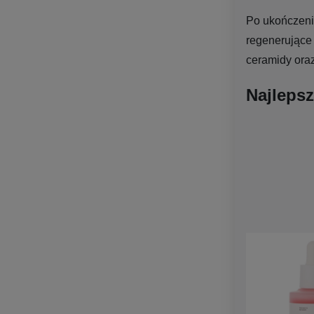
Po ukończeniu
regenerujące 
ceramidy oraz
Najleps