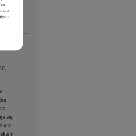
sach:
nia
encie
lityce
E,
re
órę,
rcz
aje się
czucie
efektem