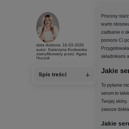
Procesy starz
warto stosow
zadbanie o sk
pomoże Ci pop
data dodania: 16-03-2026
Przygotowała
autor: Katarzyna Kozłowska
zweryfikowany przez:
Agata
składnikami a
Huczuk
Jakie se
Spis treści
To pytanie mo
serum to taki
Twojej skóry.
zawsze dokład
Jakie ser