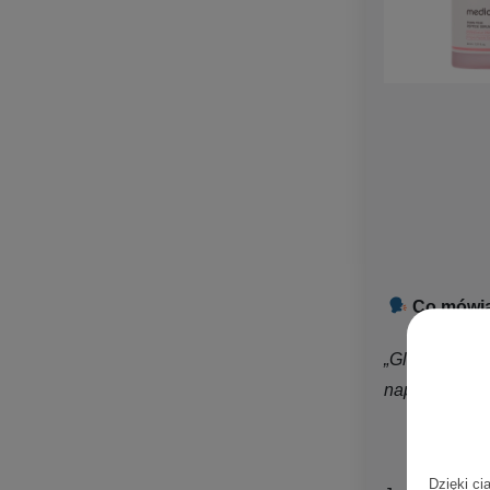
Co mówią 
„Glass skin e
napięcie oraz
Dzięki ci