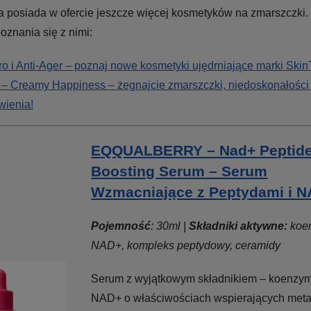
a posiada w ofercie jeszcze więcej kosmetyków na zmarszczki
oznania się z nimi:
o i Anti-Ager – poznaj nowe kosmetyki ujędrniające marki Skin
 – Creamy Happiness – żegnajcie zmarszczki, niedoskonałości 
wienia!
EQQUALBERRY – Nad+ Peptid
Boosting Serum – Serum
Wzmacniające z Peptydami i 
Pojemność
: 30ml |
Składniki aktywne:
koe
NAD+, kompleks peptydowy, ceramidy
Serum z wyjątkowym składnikiem – koenz
NAD+ o właściwościach wspierających met