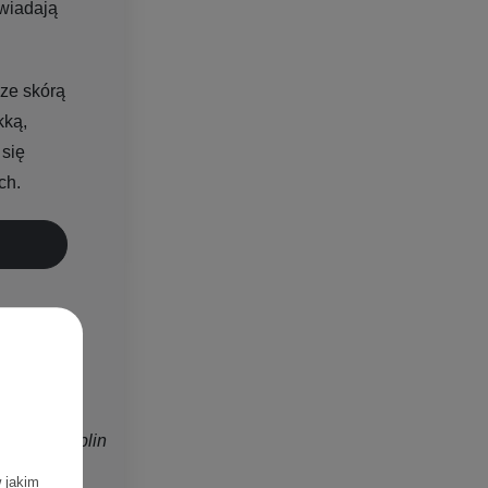
owiadają
ze skórą
kką,
 się
ch.
żystość i
amian, Lublin
w jakim