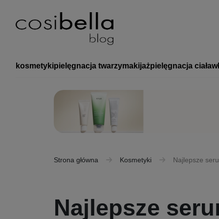
kosmetyki
pielęgnacja twarzy
makijaż
pielęgnacja ciała
w
Strona główna
Kosmetyki
Najlepsze seru
Najlepsze seru