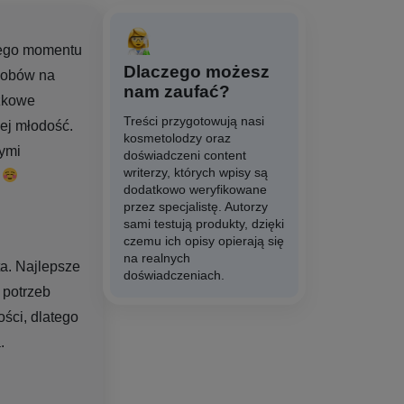
 tego momentu
Dlaczego możesz
sobów na
nam zaufać?
czkowe
Treści przygotowują nasi
ej młodość.
kosmetolodzy oraz
ymi
doświadczeni content
writerzy, których wpisy są
!
dodatkowo weryfikowane
przez specjalistę. Autorzy
sami testują produkty, dzięki
czemu ich opisy opierają się
na realnych
ta. Najlepsze
doświadczeniach.
 potrzeb
ości, dlatego
.