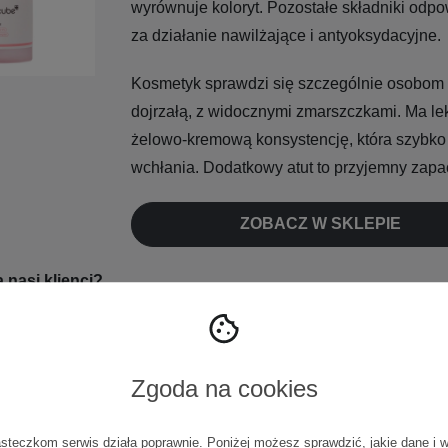
wyrównuje koloryt. Pozostałe składniki odp
za działanie nawilżające i antyoksydacyjne.
Kosmetyk sprawdzi się szczególnie osobom 
dojrzałą, z widocznymi zmarszczkami. Ma le
żelowo-kremową konsystencję, która szybko
wchłania. Dodatkowy atut to przyjemny zapa
ZOBACZ W SKLEPIE
nasi klienci?
ffect gwarantowany. Skóra odzyskuje niesamowicie szybko sprę
 zdrowy, naturalny blask!”
Zgoda na cookies
D
asteczkom serwis działa poprawnie. Poniżej możesz sprawdzić, jakie dane i 