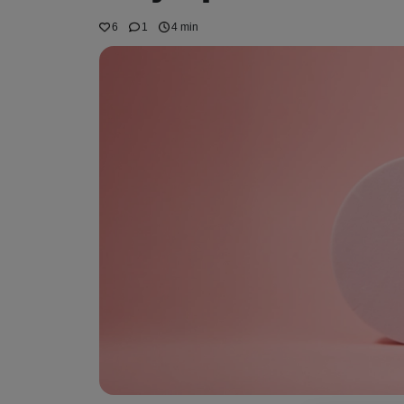
6
1
4 min