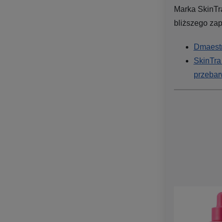
Marka SkinTr
bliższego zap
Dmaestr
SkinTra
przebar