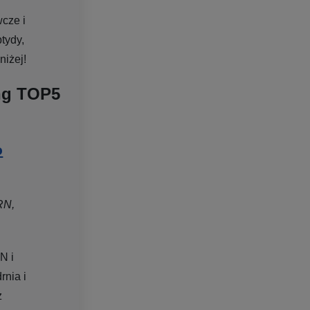
wcze i
tydy,
niżej!
ng TOP5
o
N,
N i
rnia i
z