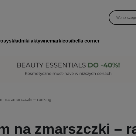
łosy
składniki aktywne
marki
cosibella corner
m na zmarszczki – ranking
m na zmarszczki – r