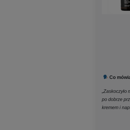
Co mówią 
„Zaskoczyło m
po dobrze pr
kremem i nap