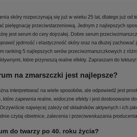
enia skóry rozpoczynają się już w wieku 25 lat, dlatego już od
ać pielęgnację przeciwstarzeniową. Jednym z najlepszych spo
órę jest serum do cery dojrzałej. Dobre serum przeciwzmarsz
rawić jędrność i elastyczność skóry oraz na dłużej zachować j
m ranking 5 najlepszych serów przeciwzmarszczkowych z różn
ktywnymi, które przynoszą realne efekty. Zapraszam do lektury
rum na zmarszczki jest najlepsze?
żna interpretować na wiele sposobów, ale odpowiedź jest pros
e, które zapewnia realne, widoczne efekty i jest dostosowane do
 Oczywiście najwięcej zależy od składników aktywnych i ich jak
nie czytaj obietnice, zalecenia i przeciwwskazania producenta
um do twarzy po 40. roku życia?