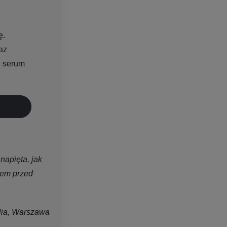
ę.
az
e serum
napięta, jak
rem przed
lia, Warszawa