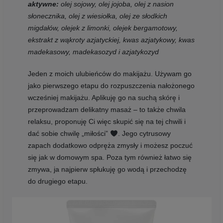
aktywne:
olej sojowy, olej jojoba, olej z nasion
słonecznika, olej z wiesiołka, olej ze słodkich
migdałów, olejek z limonki, olejek bergamotowy,
ekstrakt z wąkroty azjatyckiej, kwas azjatykowy, kwas
madekasowy, madekasozyd i azjatykozyd
Jeden z moich ulubieńców do makijażu. Używam go
jako pierwszego etapu do rozpuszczenia nałożonego
wcześniej makijażu. Aplikuję go na suchą skórę i
przeprowadzam delikatny masaż – to także chwila
relaksu, proponuję Ci więc skupić się na tej chwili i
dać sobie chwilę „miłości”
. Jego cytrusowy
zapach dodatkowo odpręża zmysły i możesz poczuć
się jak w domowym spa. Poza tym również łatwo się
zmywa, ja najpierw spłukuję go wodą i przechodzę
do drugiego etapu.