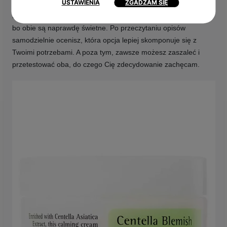
USTAWIENIA
ZGADZAM SIĘ
Nie mogłam zdecydować się, którą opcję Ci tu zaproponować,
bo obie są naprawdę świetne. Po przeczytaniu opisów
samodzielnie ocenisz, która opcja lepiej skomponuje się z
Twoimi potrzebami. A poza tym, zawsze możesz zaszaleć i
przetestować oba, do czego Cię zdecydowanie zachęcam.