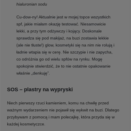
hialuronian sodu
Cu-dow-ny! Aktualnie jest w mojej topce wszystkich
spf, jakie miałam okazję testować. Niesamowicie
lekki, a przy tym odżywczy i kojący. Doskonale
sprawdza się pod makijaż, na buzi zostawia lekkie
(ale nie tłuste!) glow, kosmetyki się na nim nie rolują i
ładnie wtapia się w cerę. Nie szczypie i nie zapycha,
co odróżnia go od wielu spfów na rynku. Mogę
spokojnie stwierdzić, że to nie ostatnie opakowanie
właśnie „denkuję”.
SOS – plastry na wypryski
Niech pierwszy rzuci kamieniem, komu na chwilę przed
ważnym wydarzeniem nie pojawił się wykwit na buzi. Dlatego
przybywam z pomocą i mam polecajkę, która przyda się w
każdej kosmetyczce.