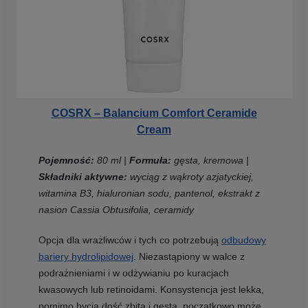
COSRX – Balancium Comfort Ceramide
Cream
Pojemność:
80 ml |
Formuła:
gęsta, kremowa |
Składniki aktywne:
wyciąg z wąkroty azjatyckiej,
witamina B3, hialuronian sodu, pantenol, ekstrakt z
nasion Cassia Obtusifolia, ceramidy
Opcja dla wrażliwców i tych co potrzebują
odbudowy
bariery hydrolipidowej
. Niezastąpiony w walce z
podrażnieniami i w odżywianiu po kuracjach
kwasowych lub retinoidami. Konsystencja jest lekka,
pomimo bycia dość zbitą i gęstą, początkowo może