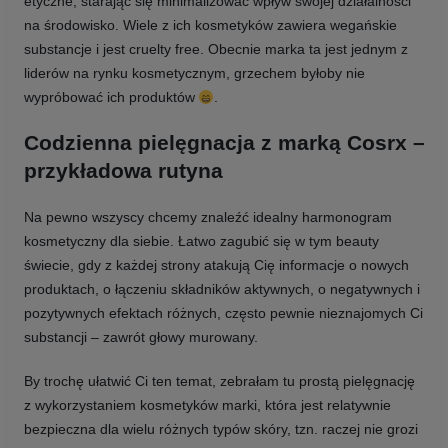
etyczne, starając się minimalizować wpływ swojej działalności
na środowisko. Wiele z ich kosmetyków zawiera wegańskie
substancje i jest cruelty free. Obecnie marka ta jest jednym z
liderów na rynku kosmetycznym, grzechem byłoby nie
wypróbować ich produktów
.
Codzienna pielęgnacja z marką Cosrx –
przykładowa rutyna
Na pewno wszyscy chcemy znaleźć idealny harmonogram
kosmetyczny dla siebie. Łatwo zagubić się w tym beauty
świecie, gdy z każdej strony atakują Cię informacje o nowych
produktach, o łączeniu składników aktywnych, o negatywnych i
pozytywnych efektach różnych, często pewnie nieznajomych Ci
substancji – zawrót głowy murowany.
By trochę ułatwić Ci ten temat, zebrałam tu prostą pielęgnację
z wykorzystaniem kosmetyków marki, która jest relatywnie
bezpieczna dla wielu różnych typów skóry, tzn. raczej nie grozi