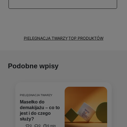
PIELĘGNACJA TWARZY
TOP PRODUKTÓW
Podobne wpisy
PIELĘGNACJA TWARZY
Masełko do
demakijażu – co to
jest i do czego
służy?
0
0
6 min