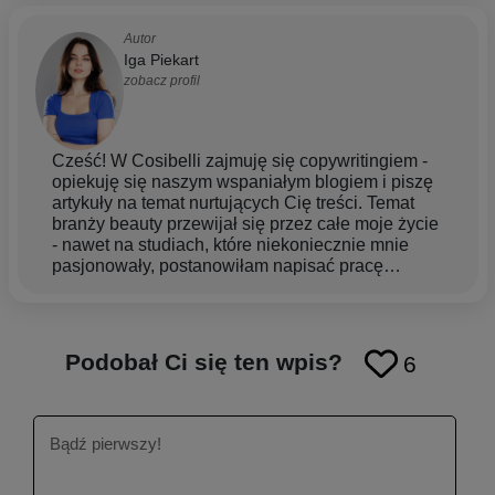
Autor
Iga Piekart
zobacz profil
Cześć! W Cosibelli zajmuję się copywritingiem -
opiekuję się naszym wspaniałym blogiem i piszę
artykuły na temat nurtujących Cię treści. Temat
branży beauty przewijał się przez całe moje życie
- nawet na studiach, które niekoniecznie mnie
pasjonowały, postanowiłam napisać pracę
magisterską związaną z tym tematem, bo o prawie
kosmetycznym. Początkowo bardziej fascynowała
mnie sfera makijażowa, ale z czasem coraz
bardziej zaczęła pochłaniać mnie tematyka
Podobał Ci się ten wpis?
6
pielęgnacji. Uważam, że każdy z nas zasługuje
na chwilę odprężenia i uwagi, więc dlatego cieszy
mnie dzielenie się z Tobą tą wiedzą oraz pomoc w
zrozumieniu jak dbać o siebie i swoją skórę.