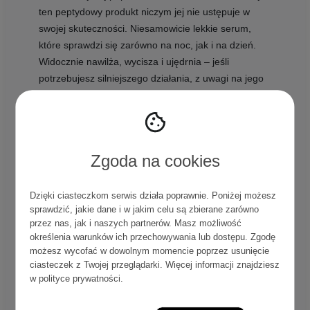
ten peptydowy produkt niczym jej nie ustępuje w
swojej skuteczności. Niesamowicie lekkie serum,
które sprawdzi się zarówno na noc, jak i na dzień.
Widocznie nawilża, wycisza i ujędrnia – jeśli
potrzebujesz silniejszego działania, z uwagi na jego
dość rzadką konsystencję, możesz zastosować go
jako tonik. Efekt wow gwarantowany, od razu
zauważysz jego kojące i odżywcze działanie. Nie
pozostawia na twarzy lepkiej warstwy i dobrze
Zgoda na cookies
komponuje się z różnymi etapami pielęgnacji. Nawet
przy porannej aplikacji nie zauważyłam żadnego
rolowania się kolorowych kosmetyków, a robiąc
Dzięki ciasteczkom serwis działa poprawnie. Poniżej możesz
sprawdzić, jakie dane i w jakim celu są zbierane zarówno
makijaż, na pewno również chcesz tego uniknąć.
przez nas, jak i naszych partnerów. Masz możliwość
Jego dużą zaletą jest też dozownik z pompką, dzięki
określenia warunków ich przechowywania lub dostępu. Zgodę
czemu unikniesz rozlewania i marnotrawienia
możesz wycofać w dowolnym momencie poprzez usunięcie
produktu.
ciasteczek z Twojej przeglądarki. Więcej informacji znajdziesz
w
polityce prywatności
.
Kremy na dzień i na noc