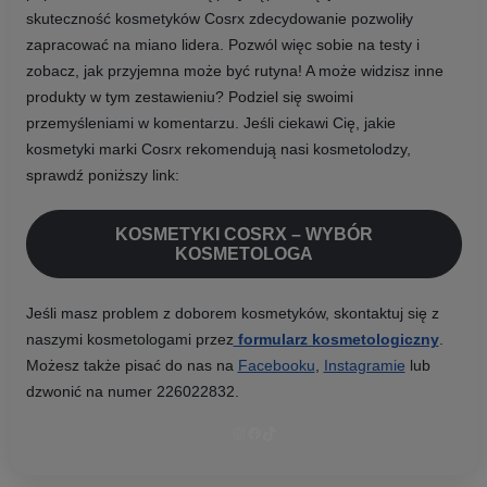
skuteczność kosmetyków Cosrx zdecydowanie pozwoliły
zapracować na miano lidera. Pozwól więc sobie na testy i
zobacz, jak przyjemna może być rutyna! A może widzisz inne
produkty w tym zestawieniu? Podziel się swoimi
przemyśleniami w komentarzu. Jeśli ciekawi Cię, jakie
kosmetyki marki Cosrx rekomendują nasi kosmetolodzy,
sprawdź poniższy link:
KOSMETYKI COSRX – WYBÓR
KOSMETOLOGA
Jeśli masz problem z doborem kosmetyków, skontaktuj się z
naszymi kosmetologami przez
formularz kosmetologiczny
.
Możesz także pisać do nas na
Facebooku
,
Instagramie
lub
dzwonić na numer 226022832.
Instagram
Facebook
TikTok