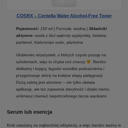
COSRX – Centella Water Alcohol-Free Toner
Pojemność:
150 ml | Formuła: wodna |
Składniki
aktywne:
woda z liści wąkroty azjatyckiej, betaina,
pantenol, hialuronian sodu, alantoina
Ulubieniec wizażystek, u których często pozuję na
szkoleniach, więc to chyba coś znaczy
. Bardzo
delikatny i kojący, łagodzi wszelkie podrażnienia i
przygotowuje skórę na kolejne etapy pielęgnacji.
Dużą zaletą jest atomizer – nie tylko ułatwia
aplikację, ale też zapewnia sterylność i dzięki niemu
unikniesz również niepotrzebnego tarcia wacikami.
Serum lub esencja
Krok uważany za najbardziej odżywczy, a więc bardzo ważny w