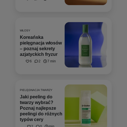
WŁOSY
Koreańska
pielęgnacja włosów
– poznaj sekrety
azjatyckich fryzur
6
2
7 min
PIELĘGNACJA TWARZY
Jaki peeling do
twarzy wybrać?
Poznaj najlepsze
peelingi do różnych
typów cery
2
0
min