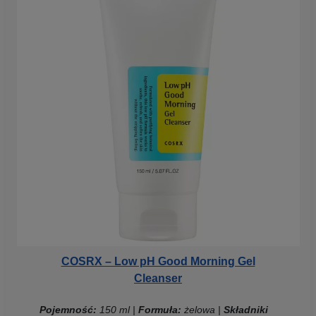
COSRX – Low pH Good Morning Gel
Cleanser
Pojemność:
150 ml |
Formuła:
żelowa |
Składniki