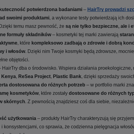
uteczność potwierdzona badaniami
–
HairTry prowadzi sz
ad swoimi produktami
, a wykonane testy potwierdzają ich do
 Dzięki temu masz pewność, że
są nie tylko bezpieczne, ale i 
ne formuły składników
– kosmetyki tej marki zawierają
stara
 aktywne
, które
kompleksowo zadbają o zdrowie i dobrą kond
wy i włosów
. Dzięki nim Twoje kosmyki będą zdrowsze, mocniej
ełne objętości.
 HairTry dba o środowisko. Wspiera działania proekologiczne, 
s Kenya
,
ReSea Project
,
Plastic Bank
, dzięki sprzedaży swoic
erta dostosowana do różnych potrzeb
– w portfolio marki zna
gamę kosmetyków
, które zostały
dostosowane do różnych ty
w skórnych
. Z pewnością znajdziesz coś dla siebie, niezależn
ść użytkowania
– produkty HairTry charakteryzują się przyje
i konsystencjami, co sprawia, że codzienna pielęgnacja włosów