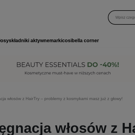
łosy
składniki aktywne
marki
cosibella corner
cja włosów z HairTry – problemy z kosmykami masz już z głowy!
ęgnacja włosów z Ha