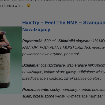
na końcu wpisu!
HairTry – Feel The NMF – Szampo
Nawilżający
Pojemność
: 500 ml
|
Składniki aktywne:
1% MO
FACTOR, POLYPLANT MOISTURIZING, mieszane
powierzchniowo czynne, pantenol
Działanie:
oczyszczające, wspierające mikrobiom
nawilżające, kojące skórę głowy, odbijające włos
przedłużające świeżość, zwiększające objętość
Przeznaczenie:
suchy, normalny, średnio przetłu
skalp, przesuszone włosy, wymagające nawilżeni