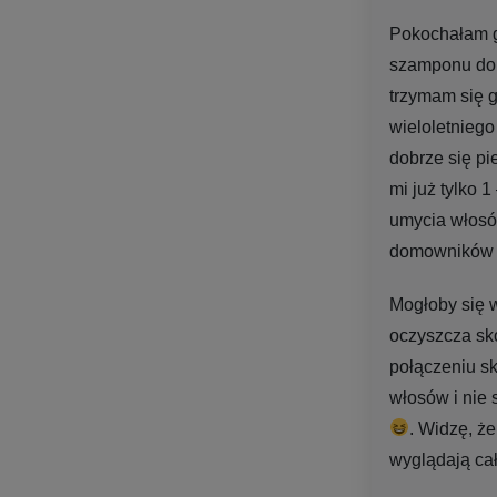
Pokochałam g
szamponu do w
trzymam się g
wieloletniego
dobrze się p
mi już tylko 1
umycia włosó
domowników b
Mogłoby się 
oczyszcza skó
połączeniu sk
włosów i nie s
. Widzę, że
wyglądają cał