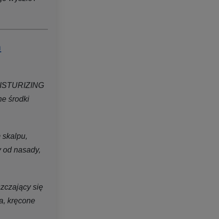
n
ISTURIZING
 środki
 skalpu,
y od nasady,
szczający się
a, kręcone