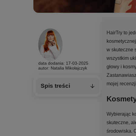
HairTry to je
kosmetycznej i
w skuteczne s
wszystkim uk
data dodania: 17-03-2025
głowy i kosmy
autor: Natalia Mikołajczyk
Zastanawiasz
mojej recenzj
Spis treści
Kosmetyk
Wybierając ko
skuteczne, al
środowiska. O