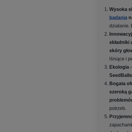
Wysoka sk
badania
n
działanie.
Innowacyj
składniki
skóry gło
lśniące i p
Ekologia
–
SeedBall
Bogata of
szeroką 
problemó
potrzeb.
Przyjemno
zapachami 