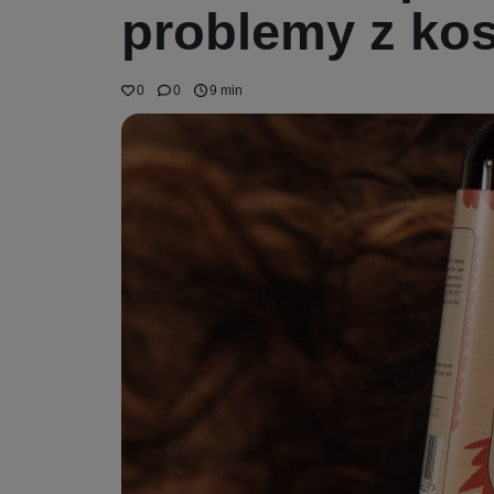
problemy z ko
0
0
9 min