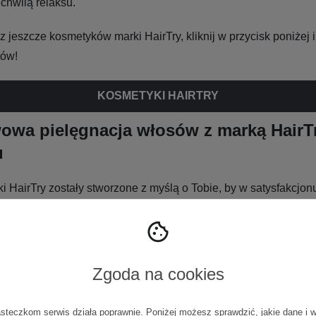
chwilą relaksu​.
sz jeszcze kosmetyków marki HairTry, kliknij w przycisk poniżej 
tów!
KOSMETYKI HAIRTRY
owa pielęgnacja włosów z marką HairT
u
i HairTry zostały stworzone z myślą o Tobie, by w satysfakcjon
 o Twoją skórę głowy oraz włosy na długości. Z nimi w szybki
ragniony rezultat (oczywiście przez noc nie urosną Ci o 20 cm,
hamować wypadanie i przyspieszą porost
). Nie pojawiły si
ce? Mam nadzieję, że moja recenzja udowodni Ci, że warto to 
Zgoda na cookies
asteczkom serwis działa poprawnie. Poniżej możesz sprawdzić, jakie dane i 