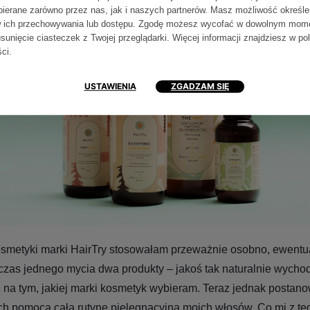
bierane zarówno przez nas, jak i naszych partnerów. Masz możliwość określe
 ich przechowywania lub dostępu. Zgodę możesz wycofać w dowolnym mom
sunięcie ciasteczek z Twojej przeglądarki. Więcej informacji znajdziesz w
po
ści
.
USTAWIENIA
ZGADZAM SIĘ
kosmetyki marki HairTry stosowałam przeważnie osobno, ewentu
zas jednego mycia dwa produkty – jakoś tak naturalnie wychodz
 na tym, jakiej marki kosmetyk wybieram. Teraz jednak postan
ch pomocą całą rutynę pielęgnacyjną moich włosów. Co mi z te