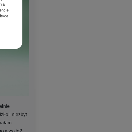
nia
encie
lityce
alnie
iło i niezbyt
owiłam
go wyszło?