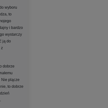
 do wyboru
dza, to
 mojego
dajny i bardzo
go wystarczy
ć ją do
 z
o dobrze
onałemu
 Nie plącze
 nie, to dobrze
 dzień
.