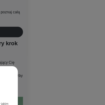
i poznaj całą
ry krok
ujący Cię
m tempie
 ale chociażby
ę jeszcze w
zmienić
.
w jakim