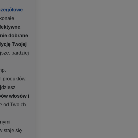
czegółowe
skonałe
efektywne
​.
nnie dobrane
ycję Twojej
sze, bardziej
np.
h produktów.
jdziesz
pów włosów i
ie od Twoich
mnymi
 staje się