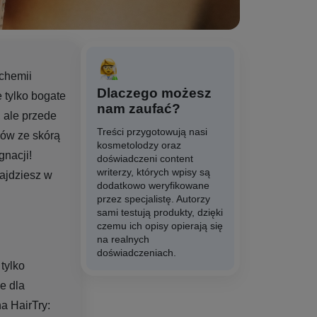
 chemii
Dlaczego możesz
e tylko bogate
nam zaufać?
 ale przede
Treści przygotowują nasi
ów ze skórą
kosmetolodzy oraz
gnacji!
doświadczeni content
writerzy, których wpisy są
ajdziesz w
dodatkowo weryfikowane
przez specjalistę. Autorzy
sami testują produkty, dzięki
czemu ich opisy opierają się
na realnych
doświadczeniach.
tylko
e dla
a HairTry: