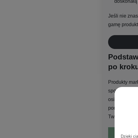
doskonałą 
Jeśli nie zna
gamę produk
Podstaw
po krok
Produkty mark
sposób zadbać
osiągniesz up
pomogą Ci za
Twojej łazien
Dzięki ci