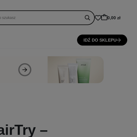
0,00 zł
IDŹ DO SKLEPU
irTry –