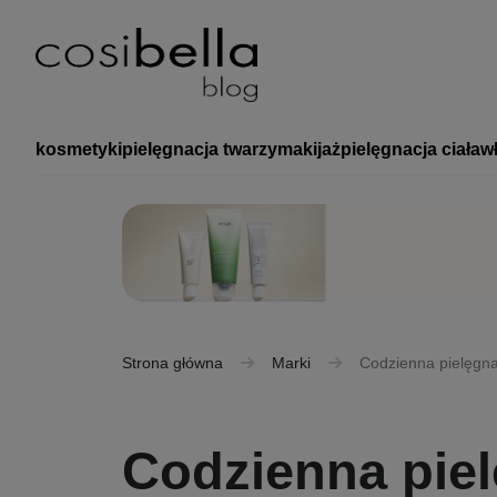
kosmetyki
pielęgnacja twarzy
makijaż
pielęgnacja ciała
w
Strona główna
Marki
Codzienna pielęgna
Codzienna piel