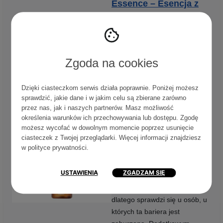
Essence – Esencja z
94% Kompleksem
Produktów Fermentacji
i 3% Niacynamidem
Zgoda na cookies
Bardzo ciekawy produkt, który
nie jest typowym tonikiem, ani
Dzięki ciasteczkom serwis działa poprawnie. Poniżej możesz
typowym serum. Jest to lekka
sprawdzić, jakie dane i w jakim celu są zbierane zarówno
esencja, która oparta jest na
przez nas, jak i naszych partnerów. Masz możliwość
produktach fermentacji, a także
określenia warunków ich przechowywania lub dostępu. Zgodę
właśnie niacynamidzie. Działa
możesz wycofać w dowolnym momencie poprzez usunięcie
ciasteczek z Twojej przeglądarki. Więcej informacji znajdziesz
rozjaśniająco, seboregulująco,
w
polityce prywatności
.
pozostawia skórę miękką i
nawilżoną. Dzięki kompleksowi
USTAWIENIA
ZGADZAM SIĘ
produktów fermentacji
dba o
barierę hydrolipidową
,
dlatego sprawdzi się u osób, u
których ta bariera jest