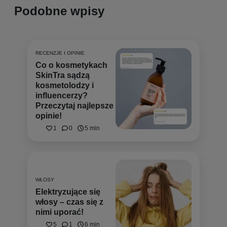
Podobne wpisy
RECENZJE I OPINIE
Co o kosmetykach
SkinTra sądzą
kosmetolodzy i
influencerzy?
Przeczytaj najlepsze
opinie!
1
0
5 min
WŁOSY
Elektryzujące się
włosy – czas się z
nimi uporać!
5
1
6 min