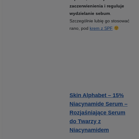
zaczerwienienia i reguluje
wydzielanie sebum
.
Szczególnie lubię go stosować
rano, pod
krem z SPF
Skin Alphabet – 15%
Niacynamide Serum –
Rozjaśniające Serum
do Twarzy z
Niacynamidem