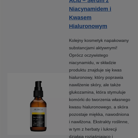
Acid – Serum z
Niacynamidem i
Kwasem
Hialuronowym
Kolejny kosmetyk napakowany
substancjami aktywnymi!
Oprócz oczywistego
niacynamidu, w składzie
produktu znajduje się kwas
hialuronowy, który poprawia
nawilżenie skóry, ale także
glukozamina, która stymuluje
komórki do tworzenia własnego
kwasu hialuronowego, a skóra
pozostaje miękka, nawodniona
i nawilżona. Ekstrakty roślinne,
w tym z herbaty i lukrecji
działają rozjaśniająco i