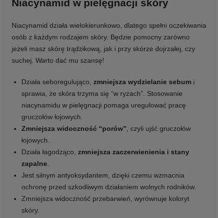
Niacynamid w pielęgnacji skóry
Niacynamid działa wielokierunkowo, dlatego spełni oczekiwania
osób z każdym rodzajem skóry. Będzie pomocny zarówno
jeżeli masz skórę trądzikową, jak i przy skórze dojrzałej, czy
suchej. Warto dać mu szansę!
Działa seboregulująco,
zmniejsza wydzielanie sebum
i
sprawia, że skóra trzyma się “w ryzach”. Stosowanie
niacynamidu w pielęgnacji pomaga uregulować pracę
gruczołów łojowych.
Zmniejsza widoczność “porów”
, czyli ujść gruczołów
łojowych.
Działa łagodząco,
zmniejsza zaczerwienienia i stany
zapalne
.
Jest silnym antyoksydantem, dzięki czemu wzmacnia
ochronę przed szkodliwym działaniem wolnych rodników.
Zmniejsza widoczność przebarwień, wyrównuje koloryt
skóry.