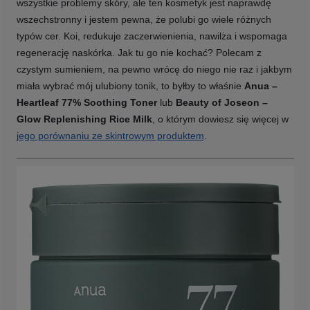
wszystkie problemy skóry, ale ten kosmetyk jest naprawdę
wszechstronny i jestem pewna, że polubi go wiele różnych
typów cer. Koi, redukuje zaczerwienienia, nawilża i wspomaga
regenerację naskórka. Jak tu go nie kochać? Polecam z
czystym sumieniem, na pewno wrócę do niego nie raz i jakbym
miała wybrać mój ulubiony tonik, to byłby to właśnie
Anua –
Heartleaf 77% Soothing Toner
lub
Beauty of Joseon –
Glow Replenishing Rice Milk
, o którym dowiesz się więcej w
jego porównaniu ze skintrowym produktem
.