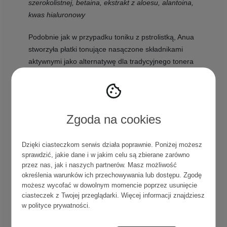
szerokolistnej, betaina, ekstrakt z aloesu, alantoina,
kwas hialuronowy
Podobnie jak w przypadku toniku z pstrolistką, Anua
stworzyła płatki tonujące nasączone składnikami
aktywnymi jako alternatywę dla tradycyjnego tonera
z sokiem z japońskiej brzozy białej szerokolistnej.
Jak w przypadku poprzednich, te cienkie płatki zanurzone są w
Zgoda na cookies
esencji tonizującej. Do zestawu dołączona jest pęseta
ułatwiająca wyciąganie z pudełka i zapewniająca sterylność
aplikacji. I tak jak pstrolistkowe, każdy z wacików ma stronę
Dzięki ciasteczkom serwis działa poprawnie. Poniżej możesz
gładką i eksfoliującą, dzięki czemu mają wszechstronne
sprawdzić, jakie dane i w jakim celu są zbierane zarówno
przez nas, jak i naszych partnerów. Masz możliwość
zastosowanie –
peeling, toner lub maseczka w płachcie
,
określenia warunków ich przechowywania lub dostępu. Zgodę
jeśli nałożysz kilka płatków na twarz, wszystko zależy od
możesz wycofać w dowolnym momencie poprzez usunięcie
Ciebie.
ciasteczek z Twojej przeglądarki. Więcej informacji znajdziesz
w
polityce prywatności
.