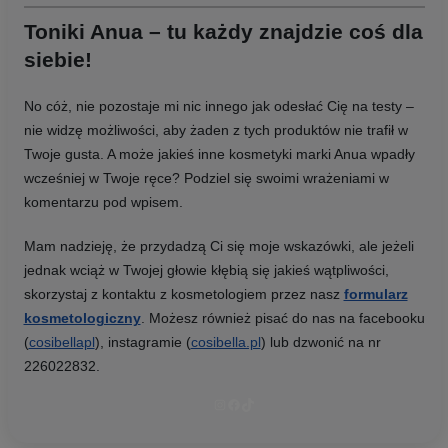
Toniki Anua – tu każdy znajdzie coś dla
siebie!
No cóż, nie pozostaje mi nic innego jak odesłać Cię na testy –
nie widzę możliwości, aby żaden z tych produktów nie trafił w
Twoje gusta. A może jakieś inne kosmetyki marki Anua wpadły
wcześniej w Twoje ręce? Podziel się swoimi wrażeniami w
komentarzu pod wpisem.
Mam nadzieję, że przydadzą Ci się moje wskazówki, ale jeżeli
jednak wciąż w Twojej głowie kłębią się jakieś wątpliwości,
skorzystaj z kontaktu z kosmetologiem przez nasz
formularz
kosmetologiczny
. Możesz również pisać do nas na facebooku
(
cosibellapl
), instagramie (
cosibella.pl
) lub dzwonić na nr
226022832.
Instagram
Facebook
TikTok