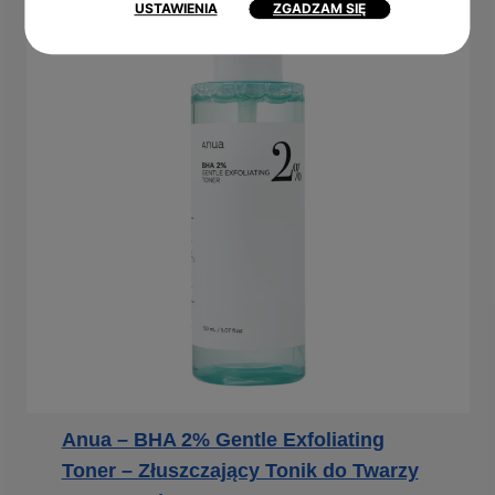
USTAWIENIA
ZGADZAM SIĘ
Anua – BHA 2% Gentle Exfoliating
Toner – Złuszczający Tonik do Twarzy