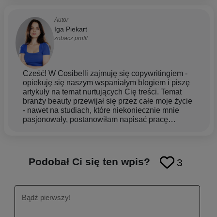
Autor
Iga Piekart
zobacz profil
Cześć! W Cosibelli zajmuję się copywritingiem -
opiekuję się naszym wspaniałym blogiem i piszę
artykuły na temat nurtujących Cię treści. Temat
branży beauty przewijał się przez całe moje życie
- nawet na studiach, które niekoniecznie mnie
pasjonowały, postanowiłam napisać pracę
magisterską związaną z tym tematem, bo o prawie
kosmetycznym. Początkowo bardziej fascynowała
mnie sfera makijażowa, ale z czasem coraz
bardziej zaczęła pochłaniać mnie tematyka
Podobał Ci się ten wpis?
3
pielęgnacji. Uważam, że każdy z nas zasługuje
na chwilę odprężenia i uwagi, więc dlatego cieszy
mnie dzielenie się z Tobą tą wiedzą oraz pomoc w
zrozumieniu jak dbać o siebie i swoją skórę.