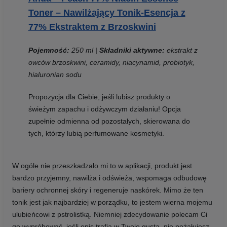
Toner – Nawilżający Tonik-Esencja z
77% Ekstraktem z Brzoskwini
Pojemność:
250 ml
|
Składniki aktywne:
ekstrakt z
owców brzoskwini, ceramidy, niacynamid, probiotyk,
hialuronian sodu
Propozycja dla Ciebie, jeśli lubisz produkty o
świeżym zapachu i odżywczym działaniu! Opcja
zupełnie odmienna od pozostałych, skierowana do
tych, którzy lubią perfumowane kosmetyki.
W ogóle nie przeszkadzało mi to w aplikacji, produkt jest
bardzo przyjemny, nawilża i odświeża, wspomaga odbudowę
bariery ochronnej skóry i regeneruje naskórek. Mimo że ten
tonik jest jak najbardziej w porządku, to jestem wierna mojemu
ulubieńcowi z pstrolistką. Niemniej zdecydowanie polecam Ci
go wypróbować, jeśli opis trafia w Twoje gusta, nie pożałujesz.