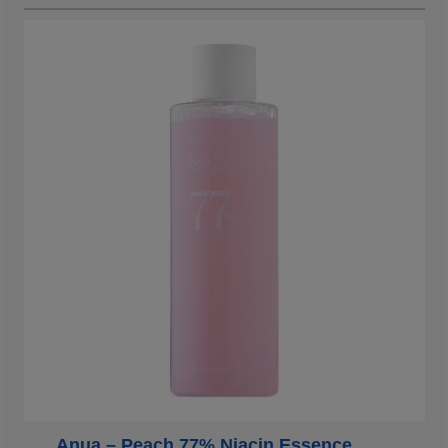
Anua – Peach 77% Niacin Essence