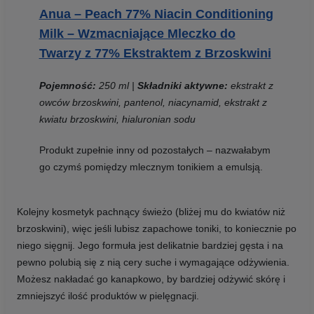
Anua – Peach 77% Niacin Conditioning
Milk – Wzmacniające Mleczko do
Twarzy z 77% Ekstraktem z Brzoskwini
Pojemność:
250 ml
|
Składniki aktywne:
ekstrakt z
owców brzoskwini, pantenol, niacynamid, ekstrakt z
kwiatu brzoskwini, hialuronian sodu
Produkt zupełnie inny od pozostałych – nazwałabym
go czymś pomiędzy mlecznym tonikiem a emulsją.
Kolejny kosmetyk pachnący świeżo (bliżej mu do kwiatów niż
brzoskwini), więc jeśli lubisz zapachowe toniki, to koniecznie po
niego sięgnij. Jego formuła jest delikatnie bardziej gęsta i na
pewno polubią się z nią cery suche i wymagające odżywienia.
Możesz nakładać go kanapkowo, by bardziej odżywić skórę i
zmniejszyć ilość produktów w pielęgnacji.