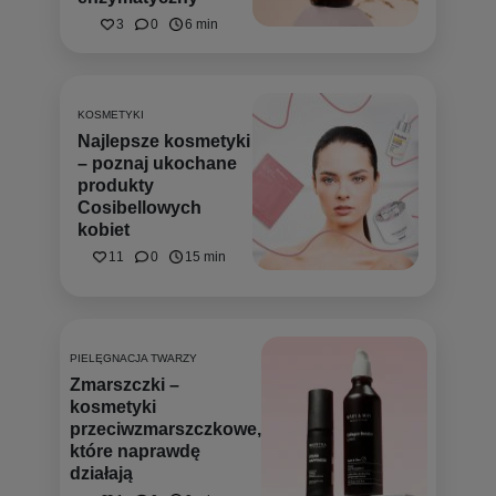
3
0
6 min
KOSMETYKI
Najlepsze kosmetyki
– poznaj ukochane
produkty
Cosibellowych
kobiet
11
0
15 min
PIELĘGNACJA TWARZY
Zmarszczki –
kosmetyki
przeciwzmarszczkowe,
które naprawdę
działają