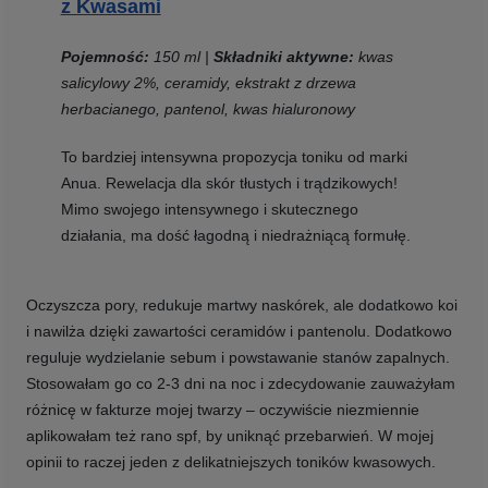
z Kwasami
Pojemność:
150 ml
|
Składniki aktywne:
kwas
salicylowy 2%, ceramidy, ekstrakt z drzewa
herbacianego, pantenol, kwas hialuronowy
To bardziej intensywna propozycja toniku od marki
Anua. Rewelacja dla skór tłustych i trądzikowych!
Mimo swojego intensywnego i skutecznego
działania, ma dość łagodną i niedrażniącą formułę.
Oczyszcza pory, redukuje martwy naskórek, ale dodatkowo koi
i nawilża dzięki zawartości ceramidów i pantenolu. Dodatkowo
reguluje wydzielanie sebum i powstawanie stanów zapalnych.
Stosowałam go co 2-3 dni na noc i zdecydowanie zauważyłam
różnicę w fakturze mojej twarzy – oczywiście niezmiennie
aplikowałam też rano spf, by uniknąć przebarwień. W mojej
opinii to raczej jeden z delikatniejszych toników kwasowych.