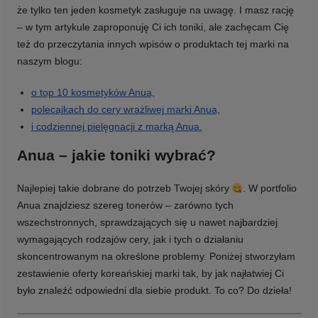
że tylko ten jeden kosmetyk zasługuje na uwagę. I masz rację
– w tym artykule zaproponuję Ci ich toniki, ale zachęcam Cię
też do przeczytania innych wpisów o produktach tej marki na
naszym blogu:
o top 10 kosmetyków Anua,
polecajkach do cery wrażliwej marki Anua,
i codziennej pielęgnacji z marką Anua.
Anua – jakie toniki wybrać?
Najlepiej takie dobrane do potrzeb Twojej skóry
. W portfolio
Anua znajdziesz szereg tonerów – zarówno tych
wszechstronnych, sprawdzających się u nawet najbardziej
wymagających rodzajów cery, jak i tych o działaniu
skoncentrowanym na określone problemy. Poniżej stworzyłam
zestawienie oferty koreańskiej marki tak, by jak najłatwiej Ci
było znaleźć odpowiedni dla siebie produkt. To co? Do dzieła!