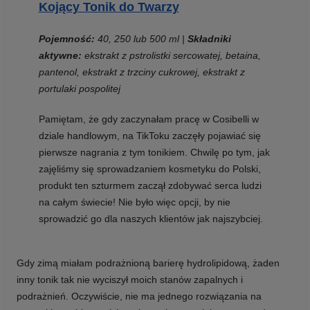
Kojący Tonik do Twarzy
Pojemność:
40, 250 lub 500 ml
|
Składniki
aktywne:
ekstrakt z pstrolistki sercowatej, betaina,
pantenol, ekstrakt z trzciny cukrowej, ekstrakt z
portulaki pospolitej
Pamiętam, że gdy zaczynałam pracę w Cosibelli w
dziale handlowym, na TikToku zaczęły pojawiać się
pierwsze nagrania z tym tonikiem. Chwilę po tym, jak
zajęliśmy się sprowadzaniem kosmetyku do Polski,
produkt ten szturmem zaczął zdobywać serca ludzi
na całym świecie! Nie było więc opcji, by nie
sprowadzić go dla naszych klientów jak najszybciej.
Gdy zimą miałam podrażnioną barierę hydrolipidową, żaden
inny tonik tak nie wyciszył moich stanów zapalnych i
podrażnień. Oczywiście, nie ma jednego rozwiązania na